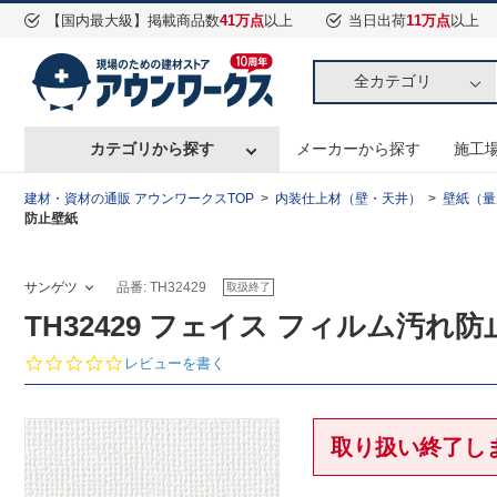
【国内最大級】掲載商品数
41万点
以上
当日出荷
11万点
以上
全カテゴリ
カテゴリから探す
メーカーから探す
施工
建材・資材の通販 アウンワークスTOP
内装仕上材（壁・天井）
壁紙（量
防止壁紙
サンゲツ
品番: TH32429
取扱終了
TH32429 フェイス フィルム汚れ
0.
レビューを書く
0
s
t
a
取り扱い終了し
r
r
a