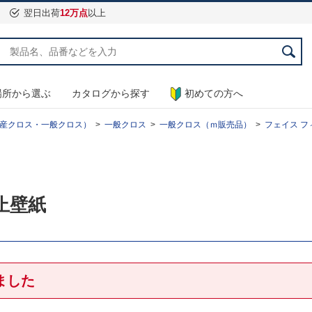
翌日出荷
12万点
以上
場所から選ぶ
カタログから探す
初めての方へ
産クロス・一般クロス）
一般クロス
一般クロス（ｍ販売品）
フェイス フィ
防止壁紙
ました