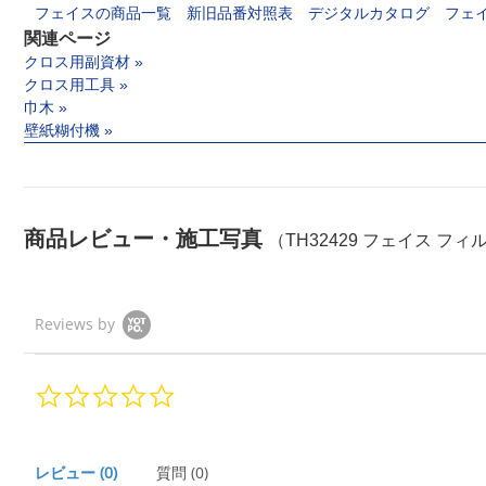
フェイスの商品一覧
新旧品番対照表
デジタルカタログ
フェ
関連ページ
クロス用副資材 »
クロス用工具 »
巾木 »
壁紙糊付機 »
商品レビュー・施工写真
（TH32429 フェイス フ
Reviews by
0.
0
s
t
a
レビュー
(0)
質問
(0)
r