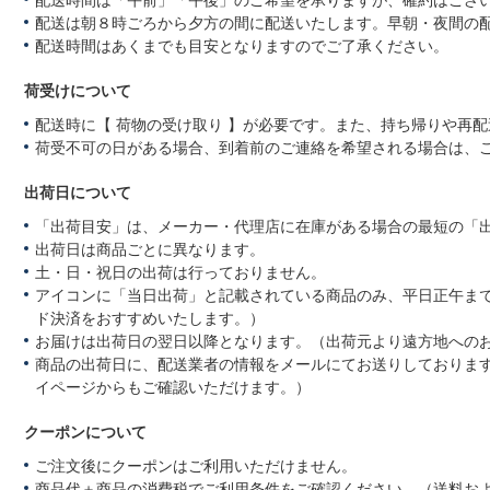
配送は朝８時ごろから夕方の間に配送いたします。早朝・夜間の
配送時間はあくまでも目安となりますのでご了承ください。
荷受けについて
配送時に【 荷物の受け取り 】が必要です。また、持ち帰りや再
荷受不可の日がある場合、到着前のご連絡を希望される場合は、
出荷日について
「出荷目安」は、メーカー・代理店に在庫がある場合の最短の「
出荷日は商品ごとに異なります。
土・日・祝日の出荷は行っておりません。
アイコンに「当日出荷」と記載されている商品のみ、平日正午ま
ド決済をおすすめいたします。）
お届けは出荷日の翌日以降となります。（出荷元より遠方地への
商品の出荷日に、配送業者の情報をメールにてお送りしておりま
イページからもご確認いただけます。）
クーポンについて
ご注文後にクーポンはご利用いただけません。
商品代＋商品の消費税でご利用条件をご確認ください。（送料お