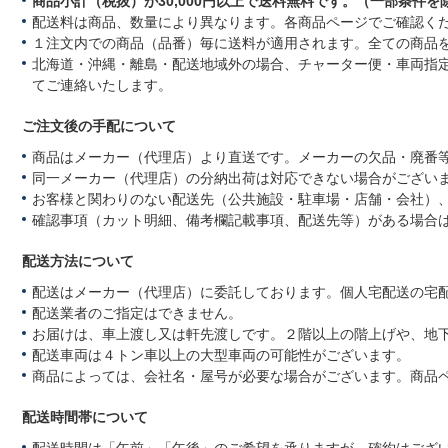
商品小計（税抜）が30,000円以上で送料無料です。（一部条件を
配送料は商品、数量により異なります。各商品ページでご確認く
１注文内での商品（品番）毎に送料が適用されます。全ての商品
北海道・沖縄・離島・配送地域外の場合、チャーター便・車両指
てご連絡いたします。
ご注文後の手配について
商品はメーカー（代理店）より直送です。メーカーの欠品・廃番
同一メーカー（代理店）の分納出荷は対応できない場合がござい
お客様と関わりのない配送先（公共施設・駐車場・店舗・会社）
確認事項（カット明細、備考欄記載事項、配送先等）がある場合
配送方法について
配送はメーカー（代理店）に委託しております。個人宅配送の宅
配送業者のご指定はできません。
お届けは、車上渡し又は軒先渡しです。２階以上の階上げや、地
配送車両は４トン車以上の大型車両の可能性がございます。
商品によっては、会社名・屋号が必要な場合がございます。商品
配送時間帯について
配送時間は「午前」「午後」のご希望を承りますが、確約はござ