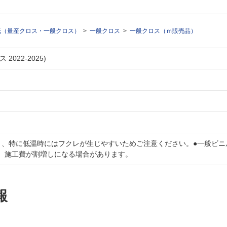
紙（量産クロス・一般クロス）
一般クロス
一般クロス（ｍ販売品）
2022-2025)
く、特に低温時にはフクレが生じやすいためご注意ください。●一般ビニ
、施工費が割増しになる場合があります。
報