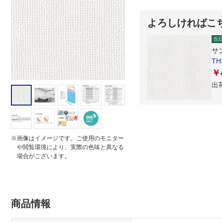
t
i
よろしければこ
n
g
当
サ
T
￥
出
※画像はイメージです。ご使用のモニター
や閲覧環境により、実際の色味と異なる
場合がございます。
商品情報