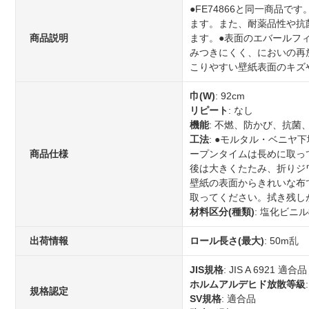
●FE74866と同一商品
ます。また、耐薬品性や抗
商品説明
ます。●表面のエバールフ
みつきにくく、においの再
こりやすい壁紙表面のキズ
巾(W)
: 92cm
リピート
: なし
機能
: 不燃、防かび、抗
工法
: ●モルタル・ベニ
商品仕様
ープンタイムは長めに取っ
後は大きくたたみ、折りジ
壁紙の表面からきれいな布
取ってください。拭き残し
材料区分(種類)
: 塩化ビニ
出荷情報
ロール長さ(最大)
: 50m乱
JIS規格
: JIS A 6921 適合品
ホルムアルデヒド放散等級
規格認定
SV規格
: 適合品