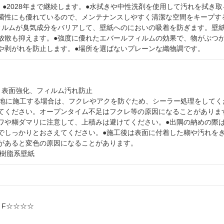
です。●2028年まで継続します。●水拭きや中性洗剤を使用して汚れを拭き
菌性にも優れているので、メンテナンスしやすく清潔な空間をキープす
ィルムが臭気成分をバリアして、壁紙へのにおいの吸着を防ぎます。壁
放散も抑えます。●強度に優れたエバールフィルムの効果で、物がぶつ
や剥がれを防止します。●場所を選ばないプレーンな織物調です。
菌、表面強化、フィルム汚れ防止
ヤ下地に施工する場合は、フクレやアクを防ぐため、シーラー処理をしてく
てください。オープンタイム不足はフクレ等の原因になることがありま
ワや糊ダマリに注意して、上積みは避けてください。●出隅の納めの際
でしっかりとおさえてください。●施工後は表面に付着した糊や汚れを
があると変色の原因になることがあります。
ル樹脂系壁紙
: F☆☆☆☆