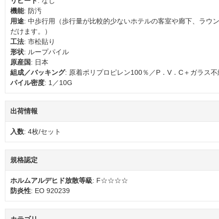
リピート
: なし
機能
: 防汚
用途
: 中歩行用（歩行量が比較的少ないホテルの客室や廊下、ラウ
だけます。）
工法
: 市松貼り
形状
: ループパイル
原産国
: 日本
組成／バッキング
: 原着ポリプロピレン100％／P．V．C＋ガラス
パイル密度
: 1／10G
出荷情報
入数
: 4枚/セット
規格認定
ホルムアルデヒド放散等級
: F☆☆☆☆
防炎性
: EO 920239