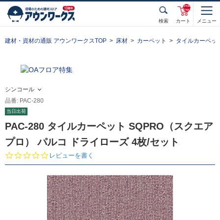
unde
fined
検索
カート
メニュー
建材・資材の通販 アウンワークスTOP
床材
カーペット
タイルカーペッ
シンコール
品番: PAC-280
当日出荷
PAC-280 タイルカーペット SQPRO（スクエア
プロ） パルコ ドライローズ 4枚/セット
0.
レビューを書く
0
s
t
a
r
r
a