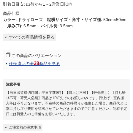
到着日目安: 出荷から1～2営業日以内
商品仕様
カラー
:
ドライローズ
縦横サイズ・角寸・サイズ種
:
50cm×50cm
厚み(T)
:
6.5mm
パイル長
:
3.5mm
すべての商品情報を見る
この商品のバリエーション
28
仕様違いの全
商品を見る
注意事項
【当日出荷締切時間：平日午前9時】【階上げ不可】【軒先渡し】【持ち帰
り不可・荷受人必須】商品は1F軒先でのお渡しのみです。階上げ・室内搬
入等は不可となります。不在時の商品の持帰りが発生した場合、商品代とは
別に持ち戻り費用を請求させていただきますのでご注意ください。到着予定
日には荷受人のご準備をお願いいたします。​
ご注文前の注意事項