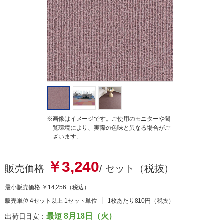
t
i
n
g
※画像はイメージです。ご使用のモニターや閲
覧環境により、実際の色味と異なる場合がご
ざいます。
￥3,240
販売価格
/ セット（税抜）
最小販売価格
￥14,256
（税込）
販売単位 4セット以上 1セット単位
1枚あたり810円（税抜）
最短 8月18日（火）
出荷日目安：