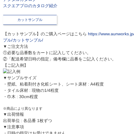
スクエアプロのカタログ紹介
カットサンプル
【カットサンプル】のご購入ページはこちら
https://www.aunworks.j
プル/カットサンプル/
▼ご注文方法
①必要な品番数をカートに記入してください。
②「配送希望日時の指定」備考欄に品番をご記入ください。
【ご記入例】
▼サンプルサイズ
・壁紙、粘着剤付き化粧シート、シート床材 : A4程度
・タイル床材 : 現物の1/4程度
・巾木 : 30cm程度
※商品により異なります
▼出荷情報
出荷単位 : 各品番 1枚ずつ
▼注意事項
・日時の指定はお受けできません。