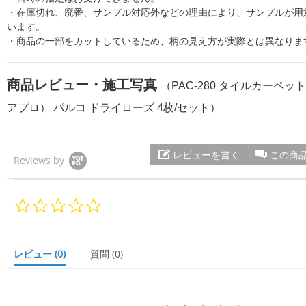
・在庫切れ、廃番、サンプル対応外などの理由により、サンプルが用
います。
・商品の一部をカットしているため、柄の見え方が実際とは異なりま
商品レビュー・施工写真
（PAC-280 タイルカーペッ
アプロ） パルコ ドライローズ 4枚/セット）
レビューを書く
この商
Reviews by
0.
0
s
t
a
レビュー
(0)
質問
(0)
r
r
a
t