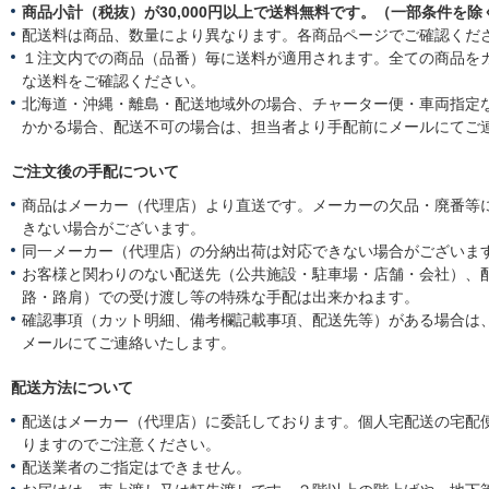
商品小計（税抜）が30,000円以上で送料無料です。（一部条件を除
配送料は商品、数量により異なります。各商品ページでご確認くだ
１注文内での商品（品番）毎に送料が適用されます。全ての商品を
な送料をご確認ください。
北海道・沖縄・離島・配送地域外の場合、チャーター便・車両指定
かかる場合、配送不可の場合は、担当者より手配前にメールにてご
ご注文後の手配について
商品はメーカー（代理店）より直送です。メーカーの欠品・廃番等
きない場合がございます。
同一メーカー（代理店）の分納出荷は対応できない場合がございま
お客様と関わりのない配送先（公共施設・駐車場・店舗・会社）、
路・路肩）での受け渡し等の特殊な手配は出来かねます。
確認事項（カット明細、備考欄記載事項、配送先等）がある場合は
メールにてご連絡いたします。
配送方法について
配送はメーカー（代理店）に委託しております。個人宅配送の宅配
りますのでご注意ください。
配送業者のご指定はできません。