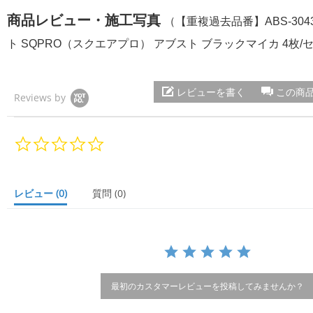
商品レビュー・施工写真
（【重複過去品番】ABS-30
ト SQPRO（スクエアプロ） アブスト ブラックマイカ 4枚/
レビューを書く
この商
Reviews by
0.
0
s
t
a
レビュー
(0)
質問
(0)
r
r
a
t
i
n
g
最初のカスタマーレビューを投稿してみませんか？