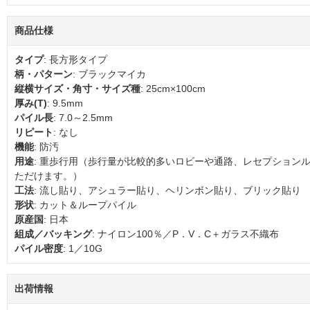
商品仕様
タイプ
: 長方形タイプ
柄・パターン
: ブラックマイカ
縦横サイズ・角寸・サイズ種
: 25cm×100cm
厚み(T)
: 9.5mm
パイル長
: 7.0～2.5mm
リピート
: なし
機能
: 防汚
用途
: 重歩行用（歩行量が比較的多いロビーや通路、レセプション
ただけます。）
工法
: 流し貼り、アシュラー貼り、ヘリンボン貼り、ブリック貼り
形状
: カット＆ループパイル
原産国
: 日本
組成／バッキング
: ナイロン100％／P．V．C＋ガラス不織布
パイル密度
: 1／10G
出荷情報