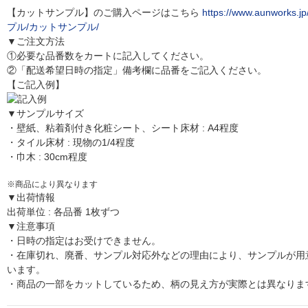
【カットサンプル】のご購入ページはこちら
https://www.aunworks.j
プル/カットサンプル/
▼ご注文方法
①必要な品番数をカートに記入してください。
②「配送希望日時の指定」備考欄に品番をご記入ください。
【ご記入例】
▼サンプルサイズ
・壁紙、粘着剤付き化粧シート、シート床材 : A4程度
・タイル床材 : 現物の1/4程度
・巾木 : 30cm程度
※商品により異なります
▼出荷情報
出荷単位 : 各品番 1枚ずつ
▼注意事項
・日時の指定はお受けできません。
・在庫切れ、廃番、サンプル対応外などの理由により、サンプルが用
います。
・商品の一部をカットしているため、柄の見え方が実際とは異なりま