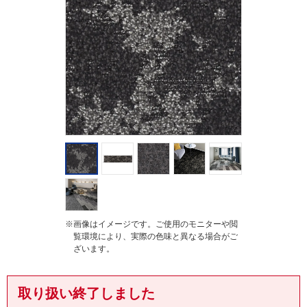
r
a
t
i
n
g
※画像はイメージです。ご使用のモニターや閲
覧環境により、実際の色味と異なる場合がご
ざいます。
取り扱い終了しました