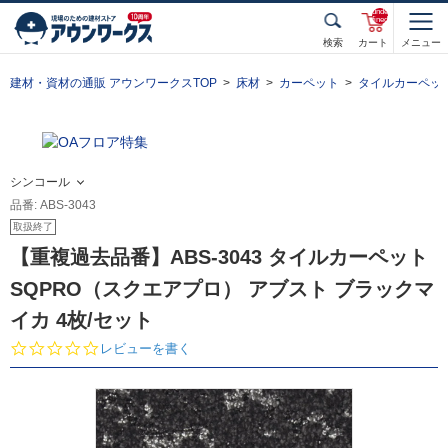
unde
fined
検索
カート
メニュー
建材・資材の通販 アウンワークスTOP
床材
カーペット
タイルカーペッ
シンコール
品番: ABS-3043
取扱終了
【重複過去品番】ABS-3043 タイルカーペット
SQPRO（スクエアプロ） アブスト ブラックマ
イカ 4枚/セット
0.
レビューを書く
0
s
t
a
r