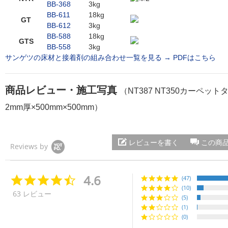
BB-368
3kg
BB-611
18kg
GT
BB-612
3kg
BB-588
18kg
GTS
BB-558
3kg
サンゲツの床材と接着剤の組み合わせ一覧を見る →
PDFはこちら
商品レビュー・施工写真
（NT387 NT350カーペット
2mm厚×500mm×500mm）
レビューを書く
この商
Reviews by
4.6
4.
(47)
6
(10)
63 レビュー
s
(5)
t
(1)
a
(0)
r