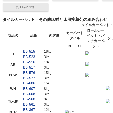
施工時の環境
タイルカーペット・その他床材と床用接着剤の組み合わせ
タイルカーペット・
ロールカー
カーペット
商品名
品番
内容量
ペット・パ
タイル
ソ
ンチカーペ
NT・DT
ット
BB-515
18kg
FL
BB-523
3kg
BB-516
18kg
AR
BB-517
3kg
BB-576
15kg
PC-2
BB-577
3kg
BB-606
15kg
WH
BB-607
8kg
BB-608
3kg
BB-560
8kg
巾木糊
BB-561
3kg
BB-367
12kg
NTR
※2