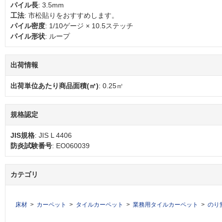
パイル長
: 3.5mm
工法
: 市松貼りをおすすめします。
パイル密度
: 1/10ゲージ × 10.5ステッチ
パイル形状
: ループ
出荷情報
出荷単位あたり商品面積(㎡)
: 0.25㎡
規格認定
JIS規格
: JIS L 4406
防炎試験番号
: EO060039
カテゴリ
床材
カーペット
タイルカーペット
業務用タイルカーペット
のり