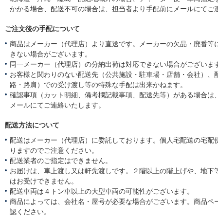
気
かかる場合、配送不可の場合は、担当者より手配前にメールにてご
に
変
わ
ご注文後の手配について
り
商品はメーカー（代理店）より直送です。メーカーの欠品・廃番等
ま
し
きない場合がございます。
た。
同一メーカー（代理店）の分納出荷は対応できない場合がございま
お客様と関わりのない配送先（公共施設・駐車場・店舗・会社）、
路・路肩）での受け渡し等の特殊な手配は出来かねます。
確認事項（カット明細、備考欄記載事項、配送先等）がある場合は
メールにてご連絡いたします。
配送方法について
配送はメーカー（代理店）に委託しております。個人宅配送の宅配
りますのでご注意ください。
配送業者のご指定はできません。
お届けは、車上渡し又は軒先渡しです。２階以上の階上げや、地下
はお受けできません。
配送車両は４トン車以上の大型車両の可能性がございます。
商品によっては、会社名・屋号が必要な場合がございます。商品ペ
認ください。