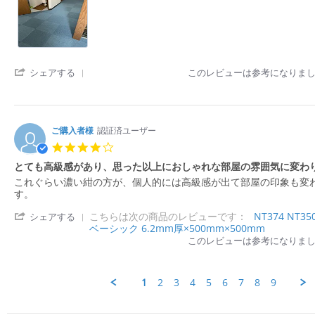
r
2
y
9
感
i
i
r
0
購
F
が
e
e
a
2
入
e
あ
w
w
t
6
者
b
り、
b
s
i
様
2
と
y
t
n
o
0
て
購
a
'
g
シェアする
このレビューは参考になりま
n
2
も
入
t
S
1
6
良
者
i
h
9
か
様
n
a
F
っ
o
g
r
e
た
n
部
ご購入者様
e
認証済ユーザー
b
で
1
屋
R
4.
2
す。
J
の
e
0
0
a
雰
とても高級感があり、思った以上におしゃれな部屋の雰囲気に変わ
v
s
2
n
囲
i
R
r
これぐらい濃い紺の方が、個人的には高級感が出て部屋の印象も変
t
6
2
気
e
e
e
す。
a
0
が
w
v
v
r
2
変
b
'
こちらは次の商品のレビューです：
NT374 NT
i
i
シェアする
r
6
わ
y
S
ベーシック 6.2mm厚×500mm×500mm
e
e
a
り
購
h
w
w
このレビューは参考になりま
t
ま
入
a
b
s
i
し
者
r
y
t
n
た
様
e
か
a
g
1
2
3
4
5
6
7
8
9
o
R
ぐ
t
n
e
や
i
1
v
o
n