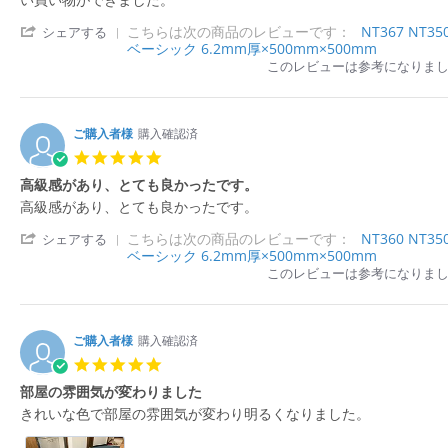
a
b
u
に
v
v
r
y
l
仕
'
こちらは次の商品のレビューです：
NT367 NT
i
i
シェアする
r
購
2
上
S
ベーシック 6.2mm厚×500mm×500mm
e
e
a
入
0
が
h
w
w
このレビューは参考になりま
t
者
2
っ
a
b
s
i
様
6
た。
r
y
t
n
o
e
購
a
g
n
R
入
t
ご購入者様
購入確認済
6
e
者
i
5.
J
v
様
n
0
u
i
高級感があり、とても良かったです。
o
g
s
l
e
n
圧
R
r
高級感があり、とても良かったです。
t
2
w
1
倒
e
e
a
0
b
0
的
'
こちらは次の商品のレビューです：
NT360 NT
v
v
シェアする
r
2
y
M
品
S
ベーシック 6.2mm厚×500mm×500mm
i
i
r
6
購
a
揃
h
e
e
このレビューは参考になりま
a
入
r
え
a
w
w
t
者
2
r
b
s
i
様
0
e
y
t
n
o
2
R
購
a
ご購入者様
購入確認済
g
n
6
e
入
t
5.
1
v
者
i
0
0
i
部屋の雰囲気が変わりました
様
n
s
M
e
o
g
R
r
きれいな色で部屋の雰囲気が変わり明るくなりました。
t
a
w
n
高
e
e
a
r
b
1
級
v
v