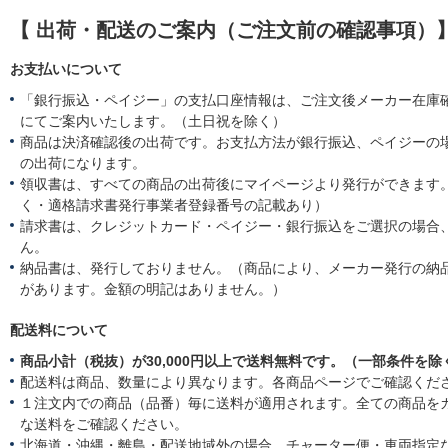
J
i
n
g
a
【 出荷・配送のご案内（ご注文前の確認事項）
e
3
と
n
w
N
て
2
b
o
も
お支払いについて
0
y
v
高
2
か
2
級
「銀行振込・ペイジー」の支払口座情報は、ご注文後メーカー在庫
6
ぐ
0
感
にてご案内いたします。（土日祝を除く）
や
2
が
商品は決済確認後の出荷です。お支払方法が銀行振込、ペイジーの
o
5
あ
n
の出荷になります。
り、
3
思
領収書は、すべての商品の出荷後にマイページより発行ができます。
N
っ
く・適格請求書発行事業者登録番号の記載あり）
o
た
請求書は、クレジットカード・ペイジー・銀行振込をご選択の場合
v
以
ん。
2
上
0
に
納品書は、発行しておりません。（商品により、メーカー発行の納
2
お
があります。金額の明記はありません。）
5
し
ゃ
配送料について
れ
な
商品小計（税抜）が30,000円以上で送料無料です。（一部条件を除
部
配送料は商品、数量により異なります。各商品ページでご確認くだ
屋
の
１注文内での商品（品番）毎に送料が適用されます。全ての商品を
雰
な送料をご確認ください。
囲
北海道・沖縄・離島・配送地域外の場合、チャーター便・車両指定