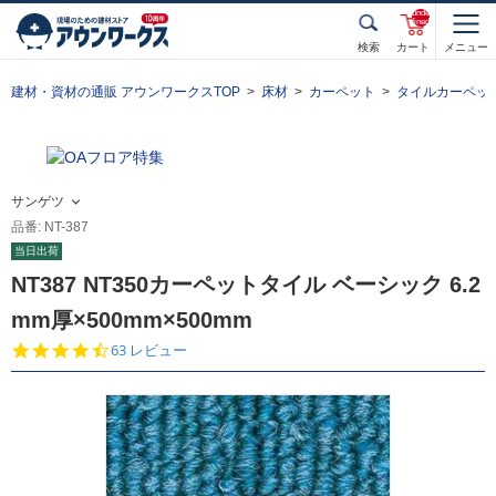
unde
fined
検索
カート
メニュー
建材・資材の通販 アウンワークスTOP
床材
カーペット
タイルカーペッ
サンゲツ
品番: NT-387
当日出荷
NT387 NT350カーペットタイル ベーシック 6.2
mm厚×500mm×500mm
4.
63 レビュー
6
s
t
a
r
r
a