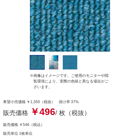
t
i
n
g
※画像はイメージです。ご使用のモニターや閲
覧環境により、実際の色味と異なる場合がご
ざいます。
希望小売価格 ￥1,350（税抜） 掛け率 37%
￥496
販売価格
/ 枚（税抜）
販売価格
￥546
（税込）
販売単位 1枚単位