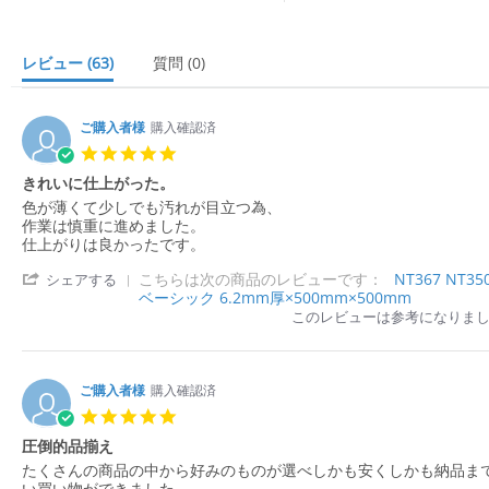
r
a
t
i
レビュー
(63)
質問
(0)
n
g
ご購入者様
購入確認済
5.
0
きれいに仕上がった。
s
R
r
色が薄くて少しでも汚れが目立つ為、
t
e
e
作業は慎重に進めました。
a
v
v
仕上がりは良かったです。
r
i
i
r
'
こちらは次の商品のレビューです：
NT367 NT
e
e
シェアする
a
S
ベーシック 6.2mm厚×500mm×500mm
w
w
t
h
b
s
このレビューは参考になりま
i
a
y
t
n
r
購
a
g
e
入
t
R
者
i
ご購入者様
購入確認済
e
様
n
5.
v
o
g
0
i
圧倒的品揃え
n
き
s
e
6
れ
R
r
たくさんの商品の中から好みのものが選べしかも安くしかも納品ま
t
w
J
い
e
e
い買い物ができました。