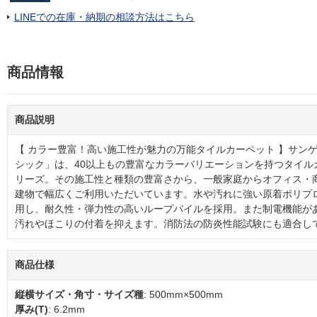
LINEでの在庫・納期の相談方法はこちら
商品情報
商品説明
【 カラー豊富！高い施工性が魅力の万能タイルカーペット 】サンゲツの
シック」は、40以上もの豊富なカラーバリエーションを持つタイル
リーズ。その施工性と種類の豊富さから、一般家庭からオフィス・
建物で幅広くご利用いただいています。水や汚れに強い原着ポリプロ
用し、耐久性・弾力性の高いループパイルを採用。また制電機能が
汚れやほこりの付着を抑えます。消防法の防炎性能試験にも適合し
商品仕様
縦横サイズ・角寸・サイズ種
: 500mm×500mm
厚み(T)
: 6.2mm