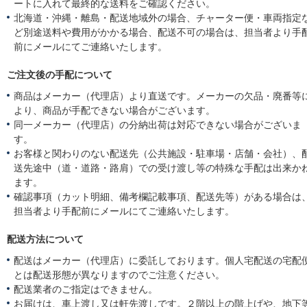
ートに入れて最終的な送料をご確認ください。
北海道・沖縄・離島・配送地域外の場合、チャーター便・車両指定
ど別途送料や費用がかかる場合、配送不可の場合は、担当者より手
前にメールにてご連絡いたします。
ご注文後の手配について
商品はメーカー（代理店）より直送です。メーカーの欠品・廃番等
より、商品が手配できない場合がございます。
同一メーカー（代理店）の分納出荷は対応できない場合がございま
す。
お客様と関わりのない配送先（公共施設・駐車場・店舗・会社）、
送先途中（道・道路・路肩）での受け渡し等の特殊な手配は出来か
ます。
確認事項（カット明細、備考欄記載事項、配送先等）がある場合は
担当者より手配前にメールにてご連絡いたします。
配送方法について
配送はメーカー（代理店）に委託しております。個人宅配送の宅配
とは配送形態が異なりますのでご注意ください。
配送業者のご指定はできません。
お届けは、車上渡し又は軒先渡しです。２階以上の階上げや、地下