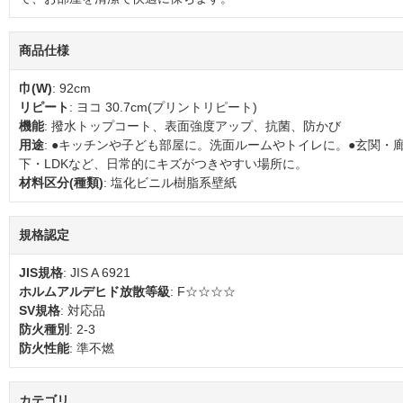
商品仕様
巾(W)
: 92cm
リピート
: ヨコ 30.7cm(プリントリピート)
機能
: 撥水トップコート、表面強度アップ、抗菌、防かび
用途
: ●キッチンや子ども部屋に。洗面ルームやトイレに。●玄関・
下・LDKなど、日常的にキズがつきやすい場所に。
材料区分(種類)
: 塩化ビニル樹脂系壁紙
規格認定
JIS規格
: JIS A 6921
ホルムアルデヒド放散等級
: F☆☆☆☆
SV規格
: 対応品
防火種別
: 2-3
防火性能
: 準不燃
カテゴリ