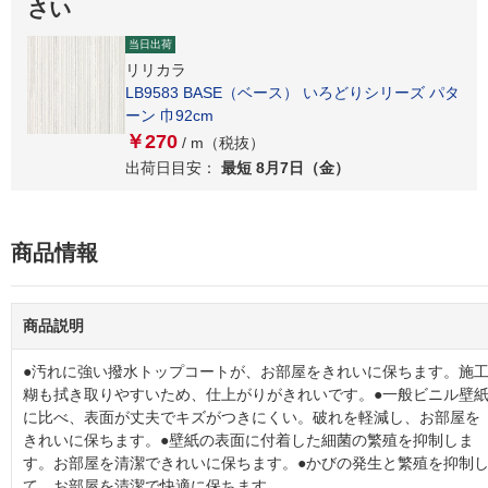
さい
当日出荷
リリカラ
LB9583 BASE（ベース） いろどりシリーズ パタ
ーン 巾92cm
￥270
/ m（税抜）
出荷日目安：
最短 8月7日（金）
商品情報
商品説明
●汚れに強い撥水トップコートが、お部屋をきれいに保ちます。施
糊も拭き取りやすいため、仕上がりがきれいです。●一般ビニル壁
に比べ、表面が丈夫でキズがつきにくい。破れを軽減し、お部屋を
きれいに保ちます。●壁紙の表面に付着した細菌の繁殖を抑制しま
す。お部屋を清潔できれいに保ちます。●かびの発生と繁殖を抑制
て、お部屋を清潔で快適に保ちます。