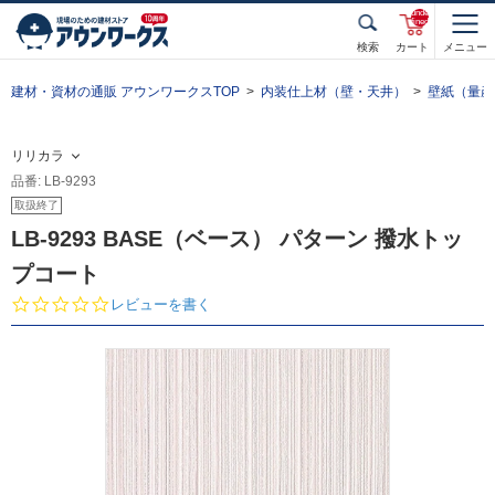
unde
fined
検索
カート
メニュー
建材・資材の通販 アウンワークスTOP
内装仕上材（壁・天井）
壁紙（量産
リリカラ
品番: LB-9293
取扱終了
LB-9293 BASE（ベース） パターン 撥水トッ
プコート
0.
レビューを書く
0
s
t
a
r
r
a
t
i
n