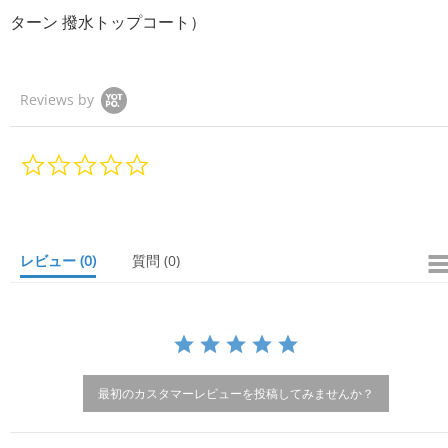
ターン 撥水トップコート）
Reviews by
0.
0
s
t
a
r
レビュー
(0)
質問
(0)
r
a
t
i
n
g
最初のカスタマーレビューを投稿してみませんか？