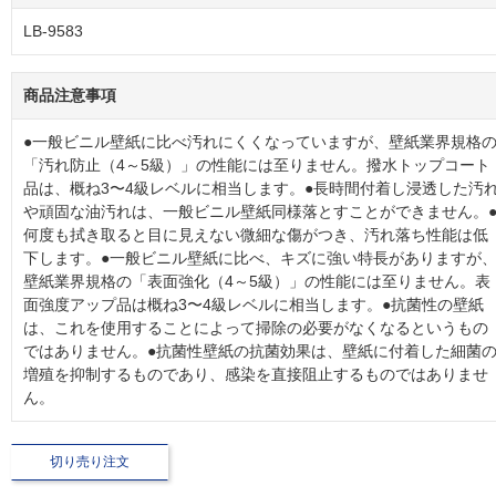
LB-9583
商品注意事項
●一般ビニル壁紙に比べ汚れにくくなっていますが、壁紙業界規格
「汚れ防止（4～5級）」の性能には至りません。撥水トップコート
品は、概ね3〜4級レベルに相当します。●長時間付着し浸透した汚
や頑固な油汚れは、一般ビニル壁紙同様落とすことができません。
何度も拭き取ると目に見えない微細な傷がつき、汚れ落ち性能は低
下します。●一般ビニル壁紙に比べ、キズに強い特長がありますが
壁紙業界規格の「表面強化（4～5級）」の性能には至りません。表
面強度アップ品は概ね3〜4級レベルに相当します。●抗菌性の壁紙
は、これを使用することによって掃除の必要がなくなるというもの
ではありません。●抗菌性壁紙の抗菌効果は、壁紙に付着した細菌
増殖を抑制するものであり、感染を直接阻止するものではありませ
ん。
切り売り注文