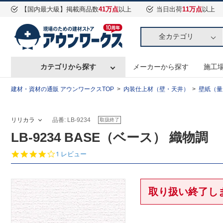
【国内最大級】掲載商品数
41万点
以上
当日出荷
11万点
以上
全カテゴリ
カテゴリから探す
メーカーから探す
施工
建材・資材の通販 アウンワークスTOP
内装仕上材（壁・天井）
壁紙（量
リリカラ
品番: LB-9234
取扱終了
LB-9234 BASE（ベース） 織物調
4.
1 レビュー
0
s
t
a
取り扱い終了し
r
r
a
t