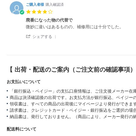
ご購入者様
購入確認済
4.
0
廃番になった物の代替で
s
R
r
微妙に違いはあるものの、補修用には十分でした。
t
e
e
a
'
v
v
シェアする
r
S
i
i
r
h
e
e
a
a
w
w
t
r
b
s
i
e
y
t
n
R
購
a
g
【 出荷・配送のご案内（ご注文前の確認事項
e
入
t
v
者
i
お支払いについて
i
様
n
e
o
g
「銀行振込・ペイジー」の支払口座情報は、ご注文後メーカー在
w
n
廃
商品は決済確認後の出荷です。お支払方法が銀行振込、ペイジー
b
2
番
y
9
に
領収書は、すべての商品の出荷後にマイページより発行ができます
購
M
な
請求書は、クレジットカード・ペイジー・銀行振込をご選択の場
入
a
っ
納品書は、発行しておりません。（商品により、メーカー発行の
者
y
た
様
2
物
o
配送料について
0
の
n
2
代