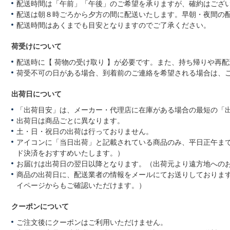
配送時間は「午前」「午後」のご希望を承りますが、確約はござ
配送は朝８時ごろから夕方の間に配送いたします。早朝・夜間の
配送時間はあくまでも目安となりますのでご了承ください。
荷受けについて
配送時に【 荷物の受け取り 】が必要です。また、持ち帰りや再
荷受不可の日がある場合、到着前のご連絡を希望される場合は、
出荷日について
「出荷目安」は、メーカー・代理店に在庫がある場合の最短の「
出荷日は商品ごとに異なります。
土・日・祝日の出荷は行っておりません。
アイコンに「当日出荷」と記載されている商品のみ、平日正午ま
ド決済をおすすめいたします。）
お届けは出荷日の翌日以降となります。（出荷元より遠方地への
商品の出荷日に、配送業者の情報をメールにてお送りしておりま
イページからもご確認いただけます。）
クーポンについて
ご注文後にクーポンはご利用いただけません。