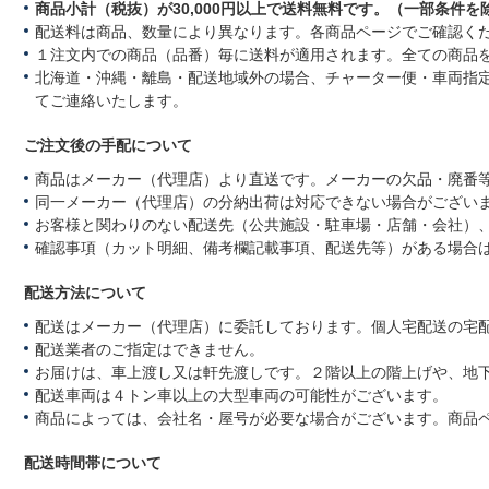
商品小計（税抜）が30,000円以上で送料無料です。（一部条件を
2
3
替
9
で
配送料は商品、数量により異なります。各商品ページでご確認く
M
１注文内での商品（品番）毎に送料が適用されます。全ての商品
a
北海道・沖縄・離島・配送地域外の場合、チャーター便・車両指
y
てご連絡いたします。
2
0
2
ご注文後の手配について
3
商品はメーカー（代理店）より直送です。メーカーの欠品・廃番
同一メーカー（代理店）の分納出荷は対応できない場合がござい
お客様と関わりのない配送先（公共施設・駐車場・店舗・会社）
確認事項（カット明細、備考欄記載事項、配送先等）がある場合
配送方法について
配送はメーカー（代理店）に委託しております。個人宅配送の宅
配送業者のご指定はできません。
お届けは、車上渡し又は軒先渡しです。２階以上の階上げや、地
配送車両は４トン車以上の大型車両の可能性がございます。
商品によっては、会社名・屋号が必要な場合がございます。商品
配送時間帯について