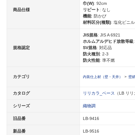
巾(W)
: 92cm
商品仕様
リピート
: なし
機能
: 防かび
材料区分(種類)
: 塩化ビニ
JIS規格
: JIS A 6921
ホルムアルデヒド放散等級
規格認定
SV規格
: 対応品
防火種別
: 2-3
防火性能
: 準不燃
カテゴリ
内装仕上材（壁・天井）
壁
カタログ
リリカラ_ベース
（LB リリカ
シリーズ
織物調
旧品番
LB-9416
新品番
LB-9516