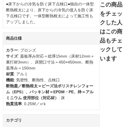
この商品
●床下からの冷気を防ぐ床下点検口●独自の一体型
断熱根太により、床下からの冷気の侵入を防ぐ床
をチェッ
下点検口です。一体型断熱根太によって施工性も
クした人
アップしました。
はこの商
商品仕様
品もチェ
ックして
カラー
: ブロンズ
サイズ
: 蓋板厚み対応＝総厚15mm（床材12mm＋
います
裏打材3mm）、床開口寸法＝450×450mm、断熱
蓋厚み＝150mm
材質
: アルミ
機能
: 気密性、断熱性、点検口
断熱蓋／断熱根太＝ビーズ法ポリスチレンフォー
ム（EPS）、パッキン材＝EPDM・PE、枠＝アル
ミニウム 使用部位（対応材）
: 床
熱貫流率
: 0.25W／㎡k
カテゴリ