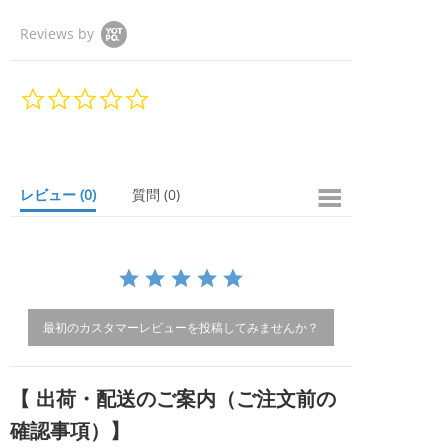
Reviews by
0.
0
s
t
a
r
レビュー
(0)
質問
(0)
r
a
t
i
n
g
最初のカスタマーレビューを投稿してみませんか？
【 出荷・配送のご案内（ご注文前の
確認事項）】