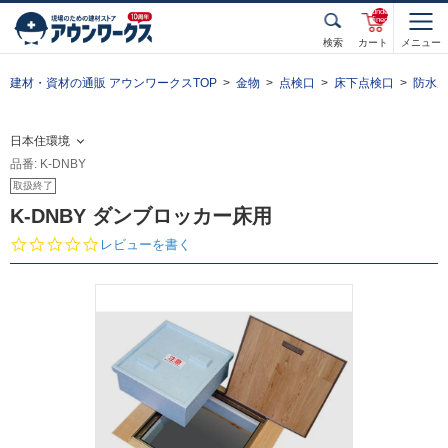
unde
fined
検索
カート
メニュー
建材・資材の通販 アウンワークスTOP
金物
点検口
床下点検口
防水
日本住環境
品番: K-DNBY
取扱終了
K-DNBY ダンブロッカー床用
0.
レビューを書く
0
s
t
a
r
r
a
t
i
n
g