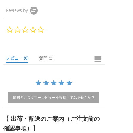
Reviews by
0.
0
s
t
a
r
レビュー
(0)
質問
(0)
r
a
t
i
n
g
最初のカスタマーレビューを投稿してみませんか？
【 出荷・配送のご案内（ご注文前の
確認事項）】