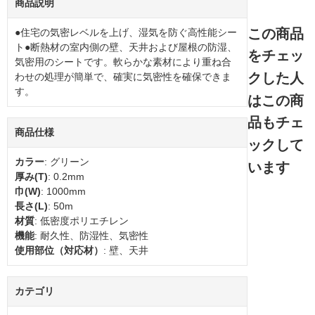
商品説明
この商品
●住宅の気密レベルを上げ、湿気を防ぐ高性能シー
ト●断熱材の室内側の壁、天井および屋根の防湿、
をチェッ
気密用のシートです。軟らかな素材により重ね合
クした人
わせの処理が簡単で、確実に気密性を確保できま
す。
はこの商
品もチェ
商品仕様
ックして
カラー
: グリーン
います
厚み(T)
: 0.2mm
巾(W)
: 1000mm
長さ(L)
: 50m
材質
: 低密度ポリエチレン
機能
: 耐久性、防湿性、気密性
使用部位（対応材）
: 壁、天井
カテゴリ