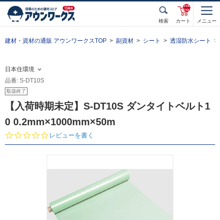
unde
fined
検索
カート
メニュー
建材・資材の通販 アウンワークスTOP
副資材
シート
透湿防水シート
日本住環境
品番: S-DT10S
取扱終了
【入荷時期未定】S-DT10S ダンタイトベルト1
0 0.2mm×1000mm×50m
0.
レビューを書く
0
s
t
a
r
r
a
t
i
n