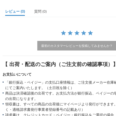
s
t
a
レビュー
(0)
質問
(0)
r
r
a
t
i
n
g
最初のカスタマーレビューを投稿してみませんか？
【 出荷・配送のご案内（ご注文前の確認事項）
お支払いについて
「銀行振込・ペイジー」の支払口座情報は、ご注文後メーカー在庫
にてご案内いたします。（土日祝を除く）
商品は決済確認後の出荷です。お支払方法が銀行振込、ペイジーの
の出荷になります。
領収書は、すべての商品の出荷後にマイページより発行ができます。
く・適格請求書発行事業者登録番号の記載あり）
請求書は、クレジットカード・ペイジー・銀行振込をご選択の場合