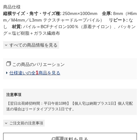
商品仕様
縦横サイズ・角寸・サイズ種
:
250mm×1000mm
全厚
:
8mm（H6m
m／M4mm／L3mm テクスチャードループパイル）
リピート
:
な
し
材質
:
パイル＝BCFナイロン100％（原着ナイロン）、バッキン
グ＝塩ビ樹脂＋ガラス繊維布
すべての商品情報を見る
この商品のバリエーション
1
仕様違いの全
商品を見る
注意事項
【翌日出荷締切時間：平日午前10時】【個人宅は納期プラス1日】個人宅配
送の場合はリードタイププラス1日です。
ご注文前の注意事項
送料を見る