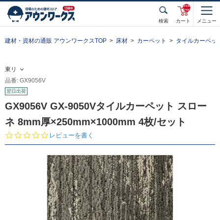
unde
fined
検索
カート
メニュー
建材・資材の通販 アウンワークスTOP
床材
カーペット
タイルカーペッ
東リ
品番: GX9056V
翌日出荷
GX9056V GX-9050Vタイルカーペット スロー
ネ 8mm厚×250mm×1000mm 4枚/セット
0.
レビューを書く
0
s
t
a
r
r
a
t
i
n