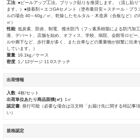
工法
: ●ピールアップ工法。ブリック貼りを推奨します。（流し貼
ます。）●接着剤＝エコGAセメント（塗布量目安＝スチール・プラ
ルの場合 40～60g／㎡、乾燥したモルタル・木造床（合板など）の場合
㎡）
性能
: 低炭素、防炎、制電、撥水防汚（フッ素系樹脂による防汚加工
港、デパート、店舗を始め、オフィス、学校、病院、会館等ロビー
ルや廊下など、歩行量が多く、また台車などの重量物が頻繁に往来
しています。）
重量
: 16.1kg／ケース
密度
: 1／12ゲージ 11.0ステッチ
出荷情報
入数
: 4枚/セット
出荷単位あたり商品面積(㎡)
: 1㎡
認定書
: 発行可能（必要な場合は注文時「お届け先に関する特記事
い）
規格認定