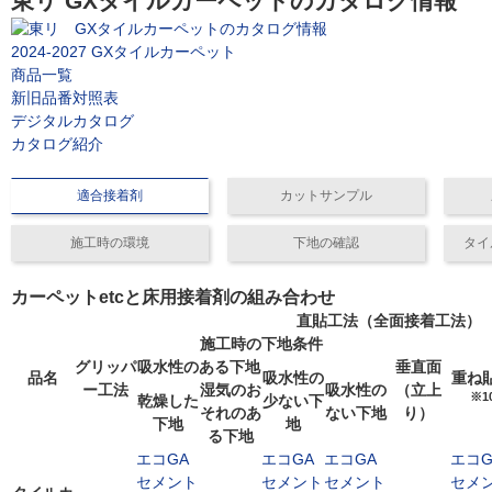
東リ GXタイルカーペットのカタログ情報
2024-2027 GXタイルカーペット
商品一覧
新旧品番対照表
デジタルカタログ
カタログ紹介
適合接着剤
カットサンプル
施工時の環境
下地の確認
タイ
カーペットetcと床用接着剤の組み合わせ
直貼工法（全面接着工法）
施工時の下地条件
グリッパ
吸水性のある下地
垂直面
品名
吸水性の
重ね
ー工法
湿気のお
吸水性の
（立上
※1
乾燥した
少ない下
それのあ
ない下地
り）
下地
地
る下地
エコGA
エコGA
エコGA
エコG
セメント
セメント
セメント
セメ