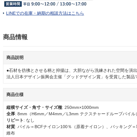
LINEでの在庫・納期の相談方法はこちら
商品情報
商品説明
●石材を彷彿とさせる柄と抑揚は、大胆ながら洗練された空間を演出
法人日本デザイン振興会主催「グッドデザイン賞」を受賞した製品
商品仕様
縦横サイズ・角寸・サイズ種
: 250mm×1000mm
全厚
: 8mm（H6mm／M4mm／L3mm テクスチャードループパイル
リピート
: なし
材質
: パイル＝BCFナイロン100％（原着ナイロン）、バッキング
維布