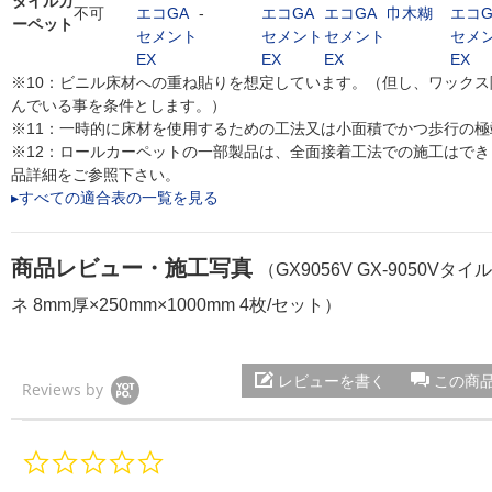
タイルカ
不可
エコGA
-
エコGA
エコGA
巾木糊
エコG
ーペット
セメント
セメント
セメント
セメ
EX
EX
EX
EX
※10：ビニル床材への重ね貼りを想定しています。（但し、ワック
んでいる事を条件とします。）
※11：一時的に床材を使用するための工法又は小面積でかつ歩行の
※12：ロールカーペットの一部製品は、全面接着工法での施工はで
品詳細をご参照下さい。
▸すべての適合表の一覧を見る
商品レビュー・施工写真
（GX9056V GX-9050V
ネ 8mm厚×250mm×1000mm 4枚/セット）
レビューを書く
この商
Reviews by
0.
0