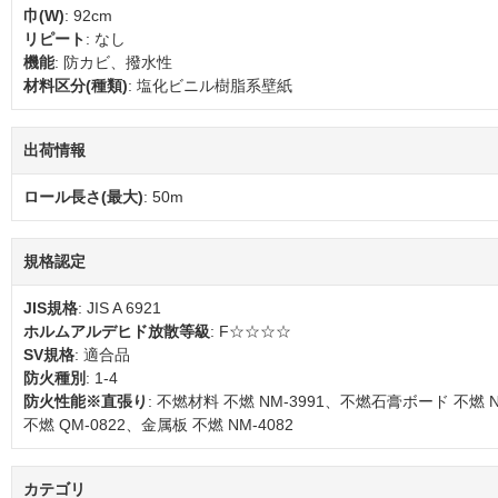
巾(W)
: 92cm
リピート
: なし
機能
: 防カビ、撥水性
材料区分(種類)
: 塩化ビニル樹脂系壁紙
出荷情報
ロール長さ(最大)
: 50m
規格認定
JIS規格
: JIS A 6921
ホルムアルデヒド放散等級
: F☆☆☆☆
SV規格
: 適合品
防火種別
: 1-4
防火性能※直張り
: 不燃材料 不燃 NM-3991、不燃石膏ボード 不燃 
不燃 QM-0822、金属板 不燃 NM-4082
カテゴリ