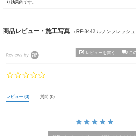
り効果的です。
商品レビュー・施工写真
（RF-8442 ルノンフレッシ
レビューを書く
こ
Reviews by
0.
0
s
t
a
レビュー
(0)
質問
(0)
r
r
a
t
i
n
g