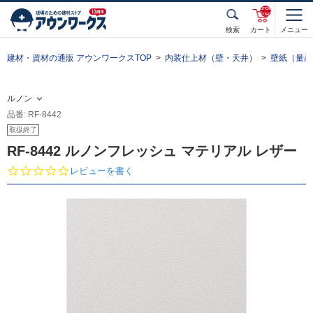
unde
fined
検索
カート
メニュー
建材・資材の通販 アウンワークスTOP
内装仕上材（壁・天井）
壁紙（量産
ルノン
品番: RF-8442
取扱終了
RF-8442 ルノンフレッシュ マテリアル レザー
0.
レビューを書く
0
s
t
a
r
r
a
t
i
n
g