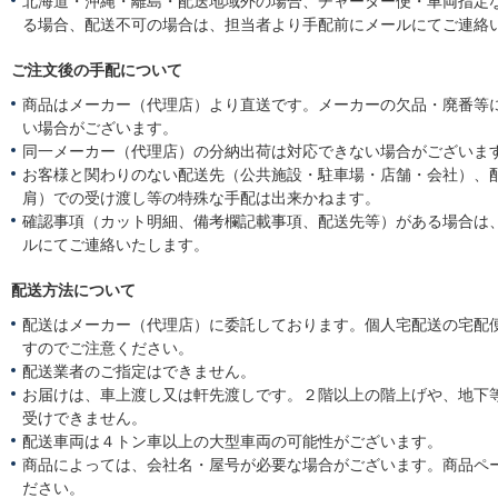
北海道・沖縄・離島・配送地域外の場合、チャーター便・車両指定
る場合、配送不可の場合は、担当者より手配前にメールにてご連絡
ご注文後の手配について
商品はメーカー（代理店）より直送です。メーカーの欠品・廃番等
い場合がございます。
同一メーカー（代理店）の分納出荷は対応できない場合がございま
お客様と関わりのない配送先（公共施設・駐車場・店舗・会社）、
肩）での受け渡し等の特殊な手配は出来かねます。
確認事項（カット明細、備考欄記載事項、配送先等）がある場合は
ルにてご連絡いたします。
配送方法について
配送はメーカー（代理店）に委託しております。個人宅配送の宅配
すのでご注意ください。
配送業者のご指定はできません。
お届けは、車上渡し又は軒先渡しです。２階以上の階上げや、地下
受けできません。
配送車両は４トン車以上の大型車両の可能性がございます。
商品によっては、会社名・屋号が必要な場合がございます。商品ペ
ださい。