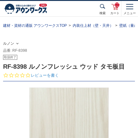
unde
fined
検索
カート
メニュー
建材・資材の通販 アウンワークスTOP
内装仕上材（壁・天井）
壁紙（量産
ルノン
品番: RF-8398
取扱終了
RF-8398 ルノンフレッシュ ウッド タモ板目
0.
レビューを書く
0
s
t
a
r
r
a
t
i
n
g