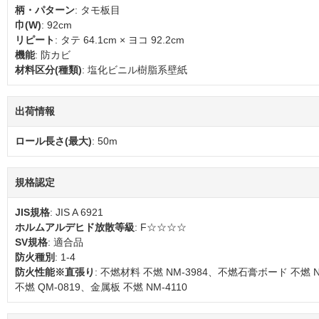
柄・パターン
: タモ板目
巾(W)
: 92cm
リピート
: タテ 64.1cm × ヨコ 92.2cm
機能
: 防カビ
材料区分(種類)
: 塩化ビニル樹脂系壁紙
出荷情報
ロール長さ(最大)
: 50m
規格認定
JIS規格
: JIS A 6921
ホルムアルデヒド放散等級
: F☆☆☆☆
SV規格
: 適合品
防火種別
: 1-4
防火性能※直張り
: 不燃材料 不燃 NM-3984、不燃石膏ボード 不燃 
不燃 QM-0819、金属板 不燃 NM-4110