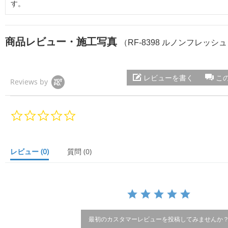
す。
商品レビュー・施工写真
（RF-8398 ルノンフレッシ
レビューを書く
こ
Reviews by
0.
0
s
t
a
レビュー
(0)
質問
(0)
r
r
a
t
i
n
g
最初のカスタマーレビューを投稿してみませんか