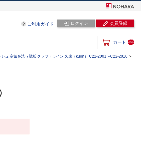
ログイン
会員登録
ご利用ガイド
und
カート
efin
ed
ュ 空気を洗う壁紙 クラフトライン 久遠（kuon） C22-2001〜C22-2010
）