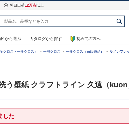
翌日出荷
12万点
以上
場所から選ぶ
カタログから探す
初めての方へ
産クロス・一般クロス）
一般クロス
一般クロス（ｍ販売品）
ルノンフレッシ
気を洗う壁紙 クラフトライン 久遠（kuon
ました