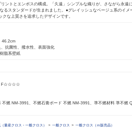
プリントとエンボスの構成。「久遠」シンプルな織りが、さながら永遠
たなるスタンダードが生まれました。●グレイッシュなベージュ系のイメ
ックな上質さを追求したデザインです。
）
 46.2cm
消臭、抗菌性、撥水性、表面強化
ル樹脂系壁紙
: F☆☆☆☆
料 不燃 NM-3991、不燃石膏ボード 不燃 NM-3991、準不燃材料 準不燃 Q
紙（量産クロス・一般クロス）
一般クロス
一般クロス（ｍ販売品）