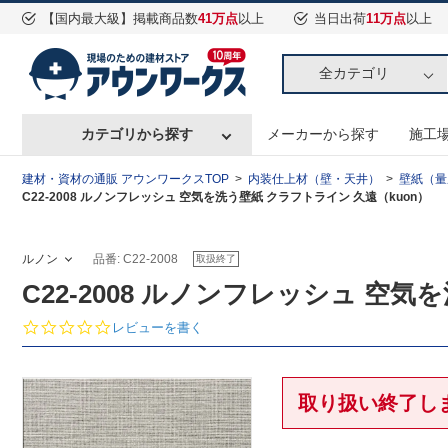
【国内最大級】掲載商品数
41万点
以上
当日出荷
11万点
以上
全カテゴリ
カテゴリから探す
メーカーから探す
施工
建材・資材の通販 アウンワークスTOP
内装仕上材（壁・天井）
壁紙（量
C22-2008 ルノンフレッシュ 空気を洗う壁紙 クラフトライン 久遠（kuon）
ルノン
品番: C22-2008
取扱終了
C22-2008 ルノンフレッシュ 空
0.
レビューを書く
0
s
t
a
取り扱い終了し
r
r
a