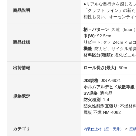
●リアルな奥行きを感じる
商品説明
「クラフト ライン」の新
相性も良い、オーセンティ
柄・パターン
: 久遠（kuon
巾(W)
: 92.5cm
商品仕様
リピート
: タテ 24cm × ヨコ
機能
: 防カビ、サイクル
材料区分(種類)
: 塩化ビニ
出荷情報
ロール長さ(最大)
: 50m
JIS規格
: JIS A 6921
ホルムアルデヒド放散等級
SV規格
: 適合品
規格認定
防火種別
: 1-4
防火性能※直張り
: 不燃材
属板 不燃 NM-4082
カテゴリ
内装仕上材（壁・天井）
壁