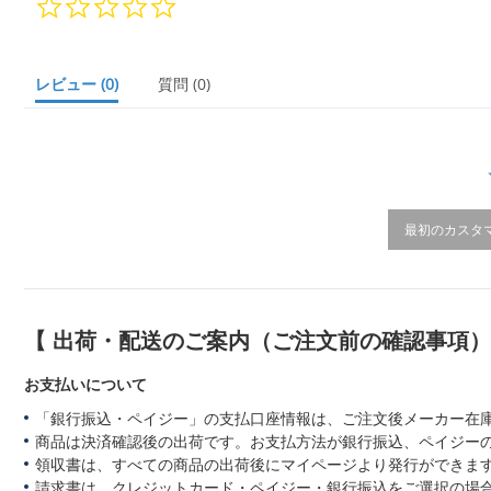
0.
0
s
t
a
レビュー
(0)
質問
(0)
r
r
a
t
i
n
g
最初のカスタ
【 出荷・配送のご案内（ご注文前の確認事項
お支払いについて
「銀行振込・ペイジー」の支払口座情報は、ご注文後メーカー在
商品は決済確認後の出荷です。お支払方法が銀行振込、ペイジー
領収書は、すべての商品の出荷後にマイページより発行ができます
請求書は、クレジットカード・ペイジー・銀行振込をご選択の場