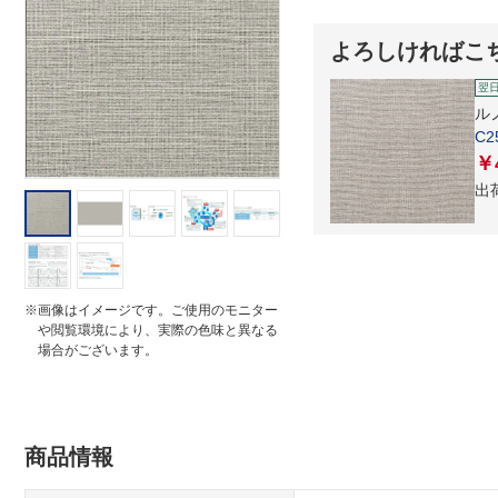
t
i
よろしければこ
n
g
翌
ル
C2
￥
出
※画像はイメージです。ご使用のモニター
や閲覧環境により、実際の色味と異なる
場合がございます。
商品情報