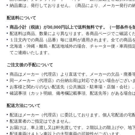
納品書は、発行しておりません。（商品により、メーカー発行の
配送料について
商品小計（税抜）が30,000円以上で送料無料です。（一部条件を
配送料は商品、数量により異なります。各商品ページでご確認く
１注文内での商品（品番）毎に送料が適用されます。全ての商品
北海道・沖縄・離島・配送地域外の場合、チャーター便・車両指
てご連絡いたします。
ご注文後の手配について
商品はメーカー（代理店）より直送です。メーカーの欠品・廃番
同一メーカー（代理店）の分納出荷は対応できない場合がござい
お客様と関わりのない配送先（公共施設・駐車場・店舗・会社）
確認事項（カット明細、備考欄記載事項、配送先等）がある場合
配送方法について
配送はメーカー（代理店）に委託しております。個人宅配送の宅
配送業者のご指定はできません。
お届けは、車上渡し又は軒先渡しです。２階以上の階上げや、地
配送車両は４トン車以上の大型車両の可能性がございます。