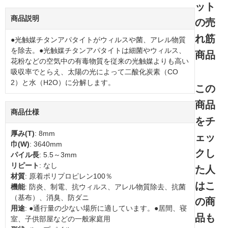
ット
商品説明
の売
れ筋
●光触媒チタンアパタイトがウィルスや菌、アレル物質
を除去。●光触媒チタンアパタイトは細菌やウィルス、
商品
花粉などの空気中の有毒物質を従来の光触媒よりも高い
吸収率でとらえ、太陽の光によって二酸化炭素（CO
2）と水（H2O）に分解します。
この
商品
商品仕様
をチ
厚み(T)
: 8mm
ェッ
巾(W)
: 3640mm
クし
パイル長
: 5.5～3mm
リピート
: なし
た人
材質
: 原着ポリプロピレン100％
はこ
機能
: 防炎、制電、抗ウィルス、アレル物質除去、抗菌
（基布）、消臭、防ダニ
の商
用途
: ●通行量の少ない場所に適しています。●居間、寝
品も
室、子供部屋などの一般家庭用