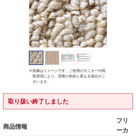
i
n
g
※画像はイメージです。ご使用のモニターや閲
覧環境により、実際の色味と異なる場合がご
ざいます。
取り扱い終了しました
フリ
商品情報
ーカ