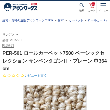
unde
fined
検索
カート
メニュー
建材・資材の通販 アウンワークスTOP
床材
カーペット
ロールカーペッ
サンゲツ
品番: PER-501
取扱終了
PER-501 ロールカーペット7500 ベーシックセ
レクション サンペンタゴンⅡ・プレーン 巾364
cm
0.
レビューを書く
0
s
t
a
r
r
a
t