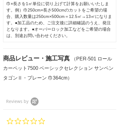
巾×長さを1㎡単位に切り上げて計算をお願いいたしま
す。例）巾250cm×長さ500cmのカットをご希望の場
合、購入数量は250cm×500cm＝12.5㎡→13㎡になりま
す。●加工品のため、ご注文後に詳細確認のうえ、発注
となります。●オーバーロック加工などをご希望の場合
は、別途お問い合わせください。
商品レビュー・施工写真
（PER-501 ロール
カーペット7500 ベーシックセレクション サンペン
タゴンⅡ・プレーン 巾364cm）
Reviews by
0.
0
s
t