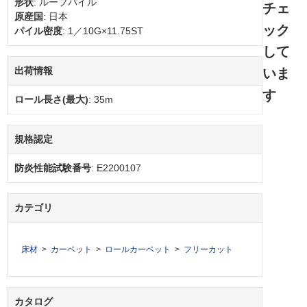
形状
: ループパイル
チェ
原産国
: 日本
ック
パイル密度
: 1／10G×11.75ST
して
出荷情報
いま
す
ロール長さ(最大)
: 35m
規格認定
防炎性能試験番号
: E2200107
カテゴリ
床材
カーペット
ロールカーペット
フリーカット
カタログ