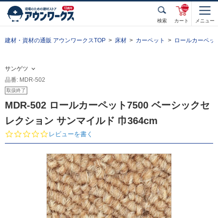
unde
fined
検索
カート
メニュー
建材・資材の通販 アウンワークスTOP
床材
カーペット
ロールカーペッ
サンゲツ
品番: MDR-502
取扱終了
MDR-502 ロールカーペット7500 ベーシックセ
レクション サンマイルド 巾364cm
0.
レビューを書く
0
s
t
a
r
r
a
t
i
n