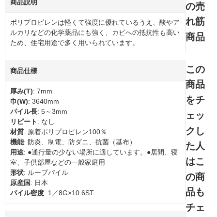
商品説明
の売
れ筋
ポリプロピレンは軽くて強度に優れているうえ、酸やア
ルカリなどの化学薬品にも強く、カビへの抵抗性も高い
商品
ため、住宅用途で多く用いられています。
この
商品仕様
商品
厚み(T)
: 7mm
をチ
巾(W)
: 3640mm
パイル長
: 5～3mm
ェッ
リピート
: なし
クし
材質
: 原着ポリプロピレン100％
機能
: 防炎、制電、防ダニ、抗菌（基布）
た人
用途
: ●通行量の少ない場所に適しています。●居間、寝
はこ
室、子供部屋などの一般家庭用
形状
: ループパイル
の商
原産国
: 日本
品も
パイル密度
: 1／8G×10.6ST
チェ