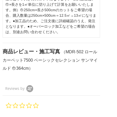
巾×長さを1㎡単位に切り上げて計算をお願いいたしま
す。例）巾250cm×長さ500cmのカットをご希望の場
合、購入数量は250cm×500cm＝12.5㎡→13㎡になりま
す。●加工品のため、ご注文後に詳細確認のうえ、発注
となります。●オーバーロック加工などをご希望の場合
は、別途お問い合わせください。
商品レビュー・施工写真
（MDR-502 ロール
カーペット7500 ベーシックセレクション サンマイ
ルド 巾364cm）
Reviews by
0.
0
s