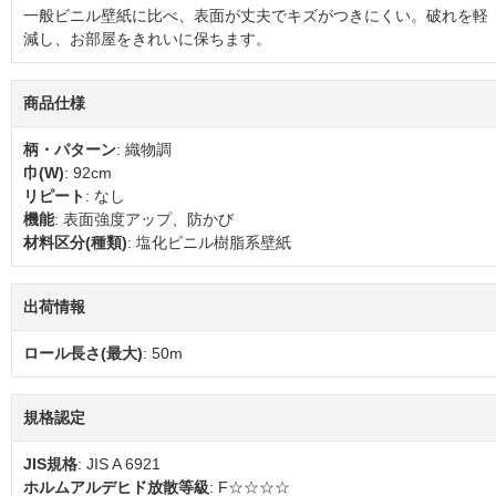
一般ビニル壁紙に比べ、表面が丈夫でキズがつきにくい。破れを軽
減し、お部屋をきれいに保ちます。
商品仕様
柄・パターン
: 織物調
巾(W)
: 92cm
リピート
: なし
機能
: 表面強度アップ、防かび
材料区分(種類)
: 塩化ビニル樹脂系壁紙
出荷情報
ロール長さ(最大)
: 50m
規格認定
JIS規格
: JIS A 6921
ホルムアルデヒド放散等級
: F☆☆☆☆