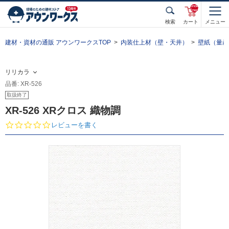
unde
fined
検索
カート
メニュー
建材・資材の通販 アウンワークスTOP
内装仕上材（壁・天井）
壁紙（量産
リリカラ
品番: XR-526
取扱終了
XR-526 XRクロス 織物調
0.
レビューを書く
0
s
t
a
r
r
a
t
i
n
g