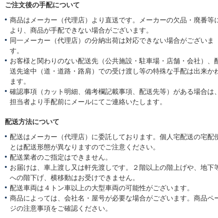
ご注文後の手配について
商品はメーカー（代理店）より直送です。メーカーの欠品・廃番等
より、商品が手配できない場合がございます。
同一メーカー（代理店）の分納出荷は対応できない場合がございま
す。
お客様と関わりのない配送先（公共施設・駐車場・店舗・会社）、
送先途中（道・道路・路肩）での受け渡し等の特殊な手配は出来か
ます。
確認事項（カット明細、備考欄記載事項、配送先等）がある場合は
担当者より手配前にメールにてご連絡いたします。
配送方法について
配送はメーカー（代理店）に委託しております。個人宅配送の宅配
とは配送形態が異なりますのでご注意ください。
配送業者のご指定はできません。
お届けは、車上渡し又は軒先渡しです。２階以上の階上げや、地下
への階下げ、横移動はお受けできません。
配送車両は４トン車以上の大型車両の可能性がございます。
商品によっては、会社名・屋号が必要な場合がございます。商品ペ
ジの注意事項をご確認ください。