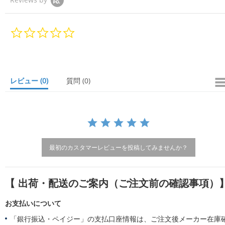
0.
0
s
t
a
r
レビュー
(0)
質問
(0)
r
a
t
i
n
g
最初のカスタマーレビューを投稿してみませんか？
【 出荷・配送のご案内（ご注文前の確認事項）
お支払いについて
「銀行振込・ペイジー」の支払口座情報は、ご注文後メーカー在庫