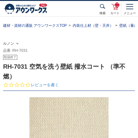
unde
fined
検索
カート
メニュー
建材・資材の通販 アウンワークスTOP
内装仕上材（壁・天井）
壁紙（量産
ルノン
品番: RH-7031
取扱終了
RH-7031 空気を洗う壁紙 撥水コート （準不
燃）
0.
レビューを書く
0
s
t
a
r
r
a
t
i
n