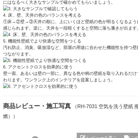
にはなるべく大きなサンプルで確かめてもらいましょう。
4. 床、壁、天井の色のバランスを考える
①床→②壁→③天井の順に、上にいくほど壁紙の色が明るくなるよう
感じられます。逆に、天井を一段暗くすると空間に落ち藩きが出ます
5. 機能性壁紙でより快適な空間をつくる
汚れ防止、消臭、吸放湿など、部屋の用途に合わせた機能性を持つ壁
つながります。
6. アクセントクロスを効果的に使う
壁一面、あるいは壁の一部に、異なる色や柄の壁紙を取り入れるだけ
わります。ワンランク上のインテリアを提案しましょう。
商品レビュー・施工写真
（RH-7031 空気を洗う壁紙
燃））
レビューを書く
こ