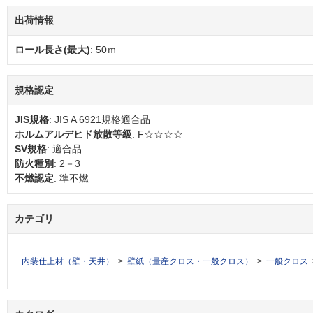
出荷情報
ロール長さ(最大)
: 50ｍ
規格認定
JIS規格
: JIS A 6921規格適合品
ホルムアルデヒド放散等級
: F☆☆☆☆
SV規格
: 適合品
防火種別
: 2－3
不燃認定
: 準不燃
カテゴリ
内装仕上材（壁・天井）
壁紙（量産クロス・一般クロス）
一般クロス