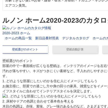
分解できない臭い=お香・線香・香水・芳香剤・トルエン・キシレ
エアコン臭気。
ルノン ホーム2020-2023のカタ
2020-2023 ホーム
ホームの商品一覧
新旧品番対照表
デジタルカタログ
ホームの
壁紙選びのポイント
壁紙自動計算
壁紙選びのポイント
部屋の中で一番面積が広くなる壁紙は、インテリアのイメージを左右
汚れが落ちやすい、キズがつきにくい素材など、手入れのしやすさに
す。
1. どのような部屋にしたいのかを住む人にイメージしてもらう
お施主様に、部屋での過ごし方や身の回りの家具、雑貨などをイメー
イフスタイルに合わせてインテリアスタイルを決定します。
2. 床材やドアの色調と合わせて基本色を考える
木目の色調は、赤味、黄味、グレー味のあるものなど、さまざまです