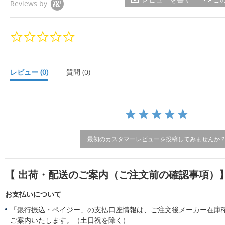
Reviews by
0.
0
s
t
a
レビュー
(0)
質問
(0)
r
r
a
t
i
n
g
最初のカスタマーレビューを投稿してみませんか
【 出荷・配送のご案内（ご注文前の確認事項）
お支払いについて
「銀行振込・ペイジー」の支払口座情報は、ご注文後メーカー在庫
ご案内いたします。（土日祝を除く）