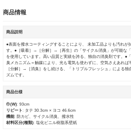
商品情報
商品説明
●表面を撥水コーティングすることにより、 未加工品よりも汚れが
す。●［吸着］→［分解］→［再生］の「サイクル消臭」が可能な
を使用しています。高い品質と実績を誇る、独自の消臭剤です。●「
臭メカニズム＝触媒により、光も電気も使わずに、空気さえあれば
［分解］→［消臭］をし続ける、「トリプルフレッシュ」による独
ズムです。
商品仕様
巾(W)
: 93cm
リピート
: タテ 30.3cm × ヨコ 46.6cm
機能
: 防カビ、サイクル消臭、撥水性
材料区分(種類)
: 塩化ビニル樹脂系壁紙