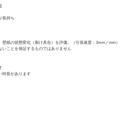
従
が長持ち
壁紙の状態変化（裂け具合）を評価。（引張速度：3mm／min）
ないことを保証するものではありません
す
い特長があります