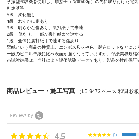
学振型試験機を使用し、摩擦子（荷重500g）の先に取り付けた電
判定基準
5級：変化無し
4級：わすかに傷あり
3級：明らかな傷あり、裏打紙まで未達
2級：傷あり、一部が裏打紙まで達する
1級：全体に裏打紙まで達する傷あり
壁紙という商品の性質上、エンボス形状や色・製造ロットなどによ
一般のビニル壁紙に比べ表面が強くなっていますが、壁紙業界規格
※試験結果は、当社による評価試験データであり、製品の性能保証
商品レビュー・施工写真
（LB-9472 ベース 和調 杉
Reviews by
4.5
4.
(1)