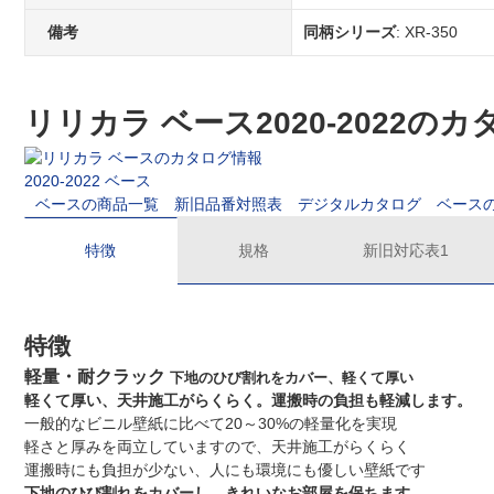
備考
同柄シリーズ
: XR-350
リリカラ ベース2020-2022の
2020-2022 ベース
ベースの商品一覧
新旧品番対照表
デジタルカタログ
ベース
特徴
規格
新旧対応表1
特徴
軽量・耐クラック
下地のひび割れをカバー、軽くて厚い
軽くて厚い、天井施工がらくらく。運搬時の負担も軽減します。
一般的なビニル壁紙に比べて20～30%の軽量化を実現
軽さと厚みを両立していますので、天井施工がらくらく
運搬時にも負担が少ない、人にも環境にも優しい壁紙です
下地のひび割れをカバーし、きれいなお部屋を保ちます。