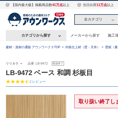
【国内最大級】掲載商品数
41万点
以上
当日出荷
11万点
以上
全カテゴリ
カテゴリから探す
メーカーから探す
施工
建材・資材の通販 アウンワークスTOP
内装仕上材（壁・天井）
壁紙（量
リリカラ
品番: LB-9472
取扱終了
LB-9472 ベース 和調 杉板目
4.
2 レビュー
5
s
t
a
取り扱い終了し
r
r
a
t