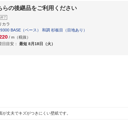
ちらの後継品をご利用ください
扱終了
リカラ
B-9300 BASE（ベース） 和調 杉板目（目地あり）
220
/ m（税抜）
荷日目安：
最短 8月18日（火）
面が丈夫でキズがつきにくい壁紙です。