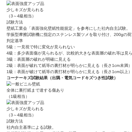
少しキズが見られる
（3～4級相当）
試験方法
壁紙工業会「表面強化壁紙性能規定」を参考にした社内自主試験。
学振型摩擦試験機に指定のステンレス製ツメを取り付け、200gの
判定基準
5級：一見視で特に変化が見られない
4級：多少表面傷が見られるが、比較的大きな表面層の破れ等は見
3級：表面層の破れが明確に見える
2級：表面が破れて紙等の裏打材が明らかに見える（長さ1cm未満
1級：表面が破けて紙等の裏打材が明らかに見える（長さ1cm以上
コーナーキズ試験結果（出隅・電気コードキズつき性試験）
全体に裏打紙まで達する傷あり
（1級相当）
少しキズが見られる
（3～4級相当）
試験方法
社内自主基準による試験。