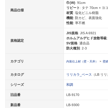
巾(W)
: 91cm
リピート
: タテ 70cm × 
商品仕様
材質
: 塩化ビニル樹脂
機能
: 防カビ、表面強化
性能
: 準不燃
JIS規格
: JIS A 6921
ホルムアルデヒド放散等級
規格認定
SV規格
: 適合品
防火種別
: 2-3
カテゴリ
内装仕上材（壁・天井）
壁
カタログ
リリカラ_ベース
（LB リリカ
シリーズ
和調
旧品番
LB-9170
新品番
LB-9300