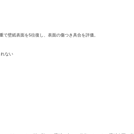
荷重で壁紙表面を5往復し、表面の傷つき具合を評価。
られない
）
）