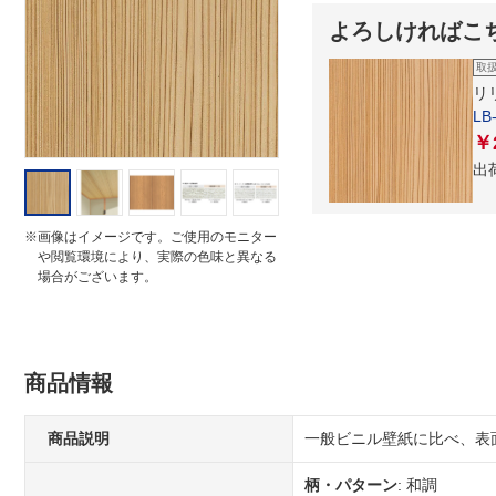
i
よろしければこ
n
g
取
リ
L
￥
出
※画像はイメージです。ご使用のモニター
や閲覧環境により、実際の色味と異なる
場合がございます。
商品情報
商品説明
一般ビニル壁紙に比べ、表
柄・パターン
: 和調