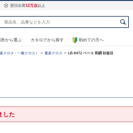
翌日出荷
12万点
以上
場所から選ぶ
カタログから探す
初めての方へ
産クロス・一般クロス）
量産クロス
LB-9472 ベース 和調 杉板目
ました