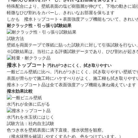
特殊配合により、壁紙表面の塩ビ樹脂層が伸びて、下地の動きに追
軽微なひび割れをカバーし、きれいなお部屋を保ちます
しかも 撥水トップコート＋表面強度アップ機能もついて、きれい
耐クラック性・引っ張り試験結果
試験方法
壁紙を両面テープで厚紙に貼った試験片に対して引張試験を行ない、
※試験結果は、当社による評価試験データであり、ひび割れが起き
撥水トップコート
汚れがつきにくく、拭き取りやすい
一般ビニル壁紙に比べ、汚れがつきにくく、拭き取りやすい壁紙で
表面が滑らかで施工時にハケすべりがよく、施工糊も拭き取りやす
撥水トップコート品は全て表面強度アップ機能も兼ね備えています
撥水効果比較
水汚れが全体に広がる
水汚れを水玉状にはじく
試験方法：社内自主試験
色つき水を壁紙表面に滴下直後、撥水状態を観察。
（撥水状態を確認しやすくするため、色をつけています。）