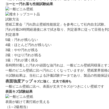
コーヒー汚れ落ち性能試験結果
試験方法
壁紙工業会「汚れ防止壁紙性能規定」を参考にして社内自主試験。
汚れ付着24時間経過後に水で拭き取り、判定基準に従って目視を判
判定基準
5級：汚れが残らない
4級：ほとんど汚れが残らない
3級：やや汚れが残る
2級：やはり汚れが残る
1級：汚れが濃く残る
長時間付着した汚れや頑固な油汚れは、一般ビニル壁紙同様落とす
一般のビニル壁紙に比べ汚れにくくなっていますが、壁紙業界規格
※試験結果は、当社による評価試験データであり、製品の性能保証
表面強度アップ
キズに強く、丈夫で長持ち
一般ビニル壁紙に比べ、表面が丈夫でキズがつきにくい壁紙です
表面キズ試験結果
表面が破けて裏打紙が見える
（1～2級相当）