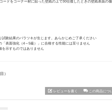
気コードをコーナー材に貼った壁紙の上で30往復したときの壁紙表面の
り試験結果のバラツキが生じます。あらかじめご了承ください
の「表面強化（4～5級）」に合格する性能には至りません
値を示すものではありません
板目）
レビューを書く
この商品につ