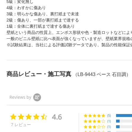
5級：変化無し
4級：わすかに傷あり
3級：明らかな傷あり、裏打紙まで未達
2級：傷あり、一部が裏打紙まで達する
1級：全体に裏打紙まで達する傷あり
壁紙という商品の性質上、エンボス形状や色・製造ロットなどによ
一般のビニル壁紙に比べ表面が強くなっていますが、壁紙業界規格
※試験結果は、当社による評価試験データであり、製品の性能保証
商品レビュー・施工写真
（LB-9443 ベース 石目調）
Reviews by
4.6
4.
(5)
6
(1)
7 レビュー
s
(1)
t