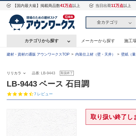
【国内最大級】掲載商品数
41万点
以上
当日出荷
11万点
以上
全カテゴリ
カテゴリから探す
メーカーから探す
施工
建材・資材の通販 アウンワークスTOP
内装仕上材（壁・天井）
壁紙（量
リリカラ
品番: LB-9443
取扱終了
LB-9443 ベース 石目調
4.
7 レビュー
6
s
t
a
取り扱い終了し
r
r
a
t