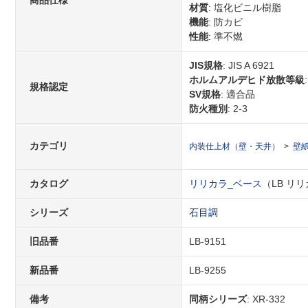
商品仕様
材質
: 塩化ビニル樹脂
機能
: 防カビ
性能
: 準不燃
JIS規格
: JIS A 6921
ホルムアルデヒド放散等級
規格認定
SV規格
: 適合品
防火種別
: 2-3
カテゴリ
内装仕上材（壁・天井）
壁
カタログ
リリカラ_ベース
（LB リリカ
シリーズ
石目調
旧品番
LB-9151
新品番
LB-9255
備考
同柄シリーズ
: XR-332