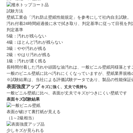
試験方法
壁紙工業会「汚れ防止壁紙性能規定」を参考にして社内自主試験。
汚れ付着24時間経過後に水で拭き取り、判定基準に従って目視を判
判定基準
5級：汚れが残らない
4級：ほとんど汚れが残らない
3級：やや汚れが残る
2級：やはり汚れが残る
1級：汚れが濃く残る
長時間付着した汚れや頑固な油汚れは、一般ビニル壁紙同様落とす
一般のビニル壁紙に比べ汚れにくくなっていますが、壁紙業界規格
※試験結果は、当社による評価試験データであり、製品の性能保証
表面強度アップ
キズに強く、丈夫で長持ち
一般ビニル壁紙に比べ、表面が丈夫でキズがつきにくい壁紙です
表面キズ試験結果
表面が破けて裏打紙が見える
（1～2級相当）
少しキズが見られる