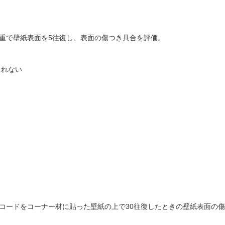
荷重で壁紙表面を5往復し、表面の傷つき具合を評価。
られない
）
）
気コードをコーナー材に貼った壁紙の上で30往復したときの壁紙表面の