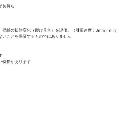
が長持ち
壁紙の状態変化（裂け具合）を評価。（引張速度：3mm／min）
ないことを保証するものではありません
す
い特長があります