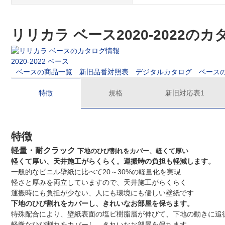
リリカラ ベース2020-2022の
2020-2022 ベース
ベースの商品一覧
新旧品番対照表
デジタルカタログ
ベース
特徴
規格
新旧対応表1
特徴
軽量・耐クラック
下地のひび割れをカバー、軽くて厚い
軽くて厚い、天井施工がらくらく。運搬時の負担も軽減します。
一般的なビニル壁紙に比べて20～30%の軽量化を実現
軽さと厚みを両立していますので、天井施工がらくらく
運搬時にも負担が少ない、人にも環境にも優しい壁紙です
下地のひび割れをカバーし、きれいなお部屋を保ちます。
特殊配合により、壁紙表面の塩ビ樹脂層が伸びて、下地の動きに追
軽微なひび割れをカバーし、きれいなお部屋を保ちます