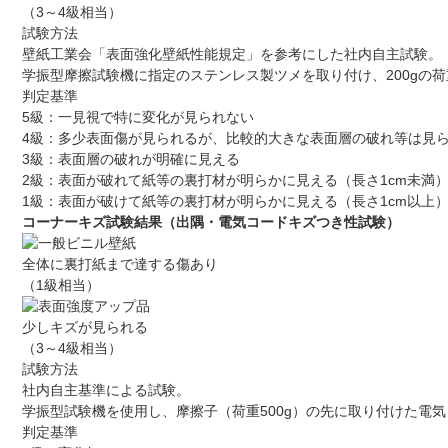
（3～4級相当）
試験方法
壁紙工業会「表面強化壁紙性能規定」を参考にした社内自主試験。
学振型摩擦試験機に指定のステンレス製ツメを取り付け、200gの
判定基準
5級：一見視で特に変化が見られない
4級：多少表面傷が見られるが、比較的大きな表面層の破れ等は見
3級：表面層の破れが明確に見える
2級：表面が破れて紙等の裏打材が明らかに見える（長さ1cm未満
1級：表面が破けて紙等の裏打材が明らかに見える（長さ1cm以上
コーナーキズ試験結果（出隅・電気コードキズつき性試験）
全体に裏打紙まで達する傷あり
（1級相当）
少しキズが見られる
（3～4級相当）
試験方法
社内自主基準による試験。
学振型試験機を使用し、摩擦子（荷重500g）の先に取り付けた電
判定基準