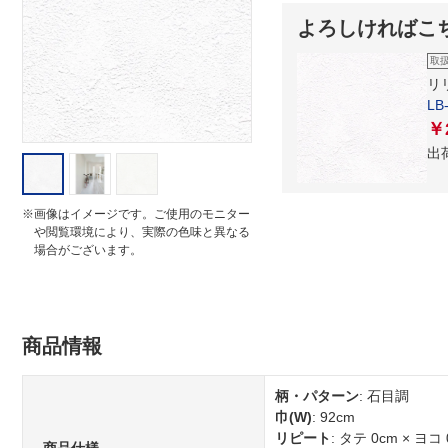
i
よろしければこ
n
g
取
リ
LB
￥
出
※画像はイメージです。ご使用のモニター
や閲覧環境により、実際の色味と異なる
場合がございます。
商品情報
柄・パターン
: 石目調
巾(W)
: 92cm
リピート
: タテ 0cm × ヨコ 