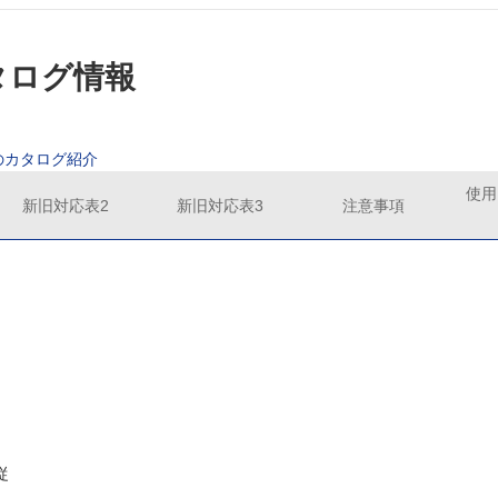
カタログ情報
のカタログ紹介
使用
新旧対応表2
新旧対応表3
注意事項
従