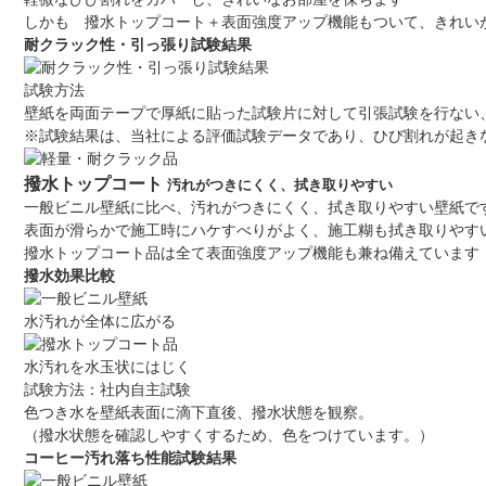
しかも 撥水トップコート＋表面強度アップ機能もついて、きれい
耐クラック性・引っ張り試験結果
試験方法
壁紙を両面テープで厚紙に貼った試験片に対して引張試験を行ない、
※試験結果は、当社による評価試験データであり、ひび割れが起き
撥水トップコート
汚れがつきにくく、拭き取りやすい
一般ビニル壁紙に比べ、汚れがつきにくく、拭き取りやすい壁紙で
表面が滑らかで施工時にハケすべりがよく、施工糊も拭き取りやす
撥水トップコート品は全て表面強度アップ機能も兼ね備えています
撥水効果比較
水汚れが全体に広がる
水汚れを水玉状にはじく
試験方法：社内自主試験
色つき水を壁紙表面に滴下直後、撥水状態を観察。
（撥水状態を確認しやすくするため、色をつけています。）
コーヒー汚れ落ち性能試験結果