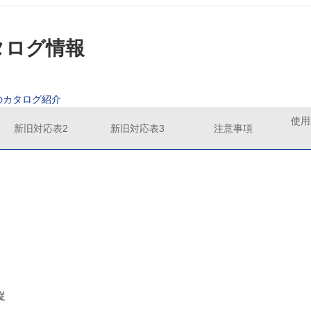
カタログ情報
のカタログ紹介
使用
新旧対応表2
新旧対応表3
注意事項
従