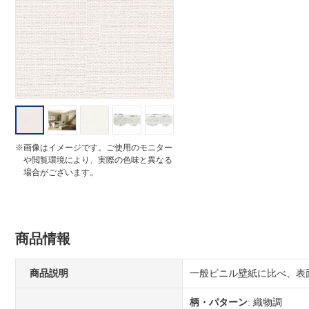
i
n
g
※画像はイメージです。ご使用のモニター
や閲覧環境により、実際の色味と異なる
場合がございます。
商品情報
商品説明
一般ビニル壁紙に比べ、表
柄・パターン
: 織物調