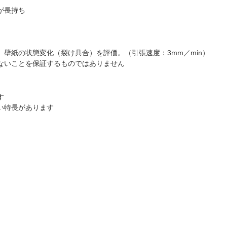
が長持ち
壁紙の状態変化（裂け具合）を評価。（引張速度：3mm／min）
ないことを保証するものではありません
す
い特長があります