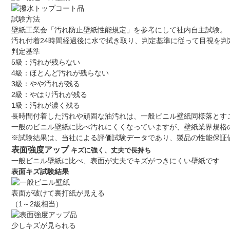
試験方法
壁紙工業会「汚れ防止壁紙性能規定」を参考にして社内自主試験。
汚れ付着24時間経過後に水で拭き取り、判定基準に従って目視を判
判定基準
5級：汚れが残らない
4級：ほとんど汚れが残らない
3級：やや汚れが残る
2級：やはり汚れが残る
1級：汚れが濃く残る
長時間付着した汚れや頑固な油汚れは、一般ビニル壁紙同様落とす
一般のビニル壁紙に比べ汚れにくくなっていますが、壁紙業界規格
※試験結果は、当社による評価試験データであり、製品の性能保証
表面強度アップ
キズに強く、丈夫で長持ち
一般ビニル壁紙に比べ、表面が丈夫でキズがつきにくい壁紙です
表面キズ試験結果
表面が破けて裏打紙が見える
（1～2級相当）
少しキズが見られる