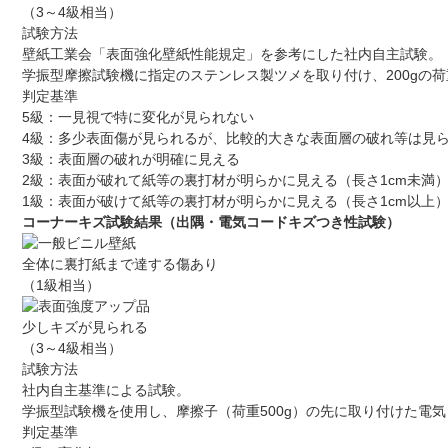
（3～4級相当）
試験方法
壁紙工業会「表面強化壁紙性能規定」を参考にした社内自主試験。
学振型摩擦試験機に指定のステンレス製ツメを取り付け、200gの
判定基準
5級：一見視で特に変化が見られない
4級：多少表面傷が見られるが、比較的大きな表面層の破れ等は見
3級：表面層の破れが明確に見える
2級：表面が破れて紙等の裏打材が明らかに見える（長さ1cm未満
1級：表面が破けて紙等の裏打材が明らかに見える（長さ1cm以上
コーナーキズ試験結果（出隅・電気コードキズつき性試験）
全体に裏打紙まで達する傷あり
（1級相当）
少しキズが見られる
（3～4級相当）
試験方法
社内自主基準による試験。
学振型試験機を使用し、摩擦子（荷重500g）の先に取り付けた電
判定基準