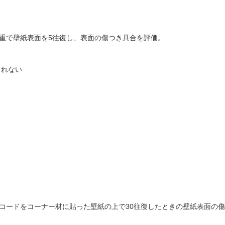
荷重で壁紙表面を5往復し、表面の傷つき具合を評価。
られない
）
）
気コードをコーナー材に貼った壁紙の上で30往復したときの壁紙表面の