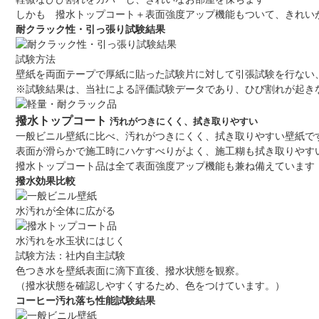
しかも 撥水トップコート＋表面強度アップ機能もついて、きれい
耐クラック性・引っ張り試験結果
試験方法
壁紙を両面テープで厚紙に貼った試験片に対して引張試験を行ない、
※試験結果は、当社による評価試験データであり、ひび割れが起き
撥水トップコート
汚れがつきにくく、拭き取りやすい
一般ビニル壁紙に比べ、汚れがつきにくく、拭き取りやすい壁紙で
表面が滑らかで施工時にハケすべりがよく、施工糊も拭き取りやす
撥水トップコート品は全て表面強度アップ機能も兼ね備えています
撥水効果比較
水汚れが全体に広がる
水汚れを水玉状にはじく
試験方法：社内自主試験
色つき水を壁紙表面に滴下直後、撥水状態を観察。
（撥水状態を確認しやすくするため、色をつけています。）
コーヒー汚れ落ち性能試験結果