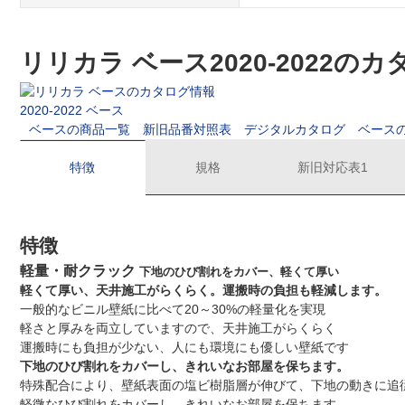
リリカラ ベース2020-2022の
2020-2022 ベース
ベースの商品一覧
新旧品番対照表
デジタルカタログ
ベース
特徴
規格
新旧対応表1
特徴
軽量・耐クラック
下地のひび割れをカバー、軽くて厚い
軽くて厚い、天井施工がらくらく。運搬時の負担も軽減します。
一般的なビニル壁紙に比べて20～30%の軽量化を実現
軽さと厚みを両立していますので、天井施工がらくらく
運搬時にも負担が少ない、人にも環境にも優しい壁紙です
下地のひび割れをカバーし、きれいなお部屋を保ちます。
特殊配合により、壁紙表面の塩ビ樹脂層が伸びて、下地の動きに追
軽微なひび割れをカバーし、きれいなお部屋を保ちます