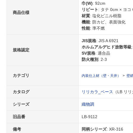
巾(W)
: 92cm
リピート
: タテ 0cm × ヨコ 
商品仕様
材質
: 塩化ビニル樹脂
機能
: 防カビ、表面強化
性能
: 準不燃
JIS規格
: JIS A 6921
ホルムアルデヒド放散等級
規格認定
SV規格
: 適合品
防火種別
: 2-3
カテゴリ
内装仕上材（壁・天井）
壁
カタログ
リリカラ_ベース
（LB リリカ
シリーズ
織物調
旧品番
LB-9112
備考
同柄シリーズ
: XR-316