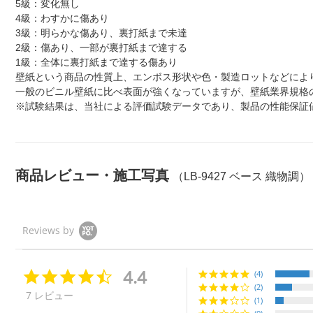
5級：変化無し
4級：わすかに傷あり
3級：明らかな傷あり、裏打紙まで未達
2級：傷あり、一部が裏打紙まで達する
1級：全体に裏打紙まで達する傷あり
壁紙という商品の性質上、エンボス形状や色・製造ロットなどによ
一般のビニル壁紙に比べ表面が強くなっていますが、壁紙業界規格
※試験結果は、当社による評価試験データであり、製品の性能保証
商品レビュー・施工写真
（LB-9427 ベース 織物調）
Reviews by
4.4
4.
(4)
4
(2)
7 レビュー
s
(1)
t