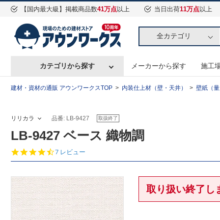
【国内最大級】掲載商品数
41万点
以上
当日出荷
11万点
以上
全カテゴリ
カテゴリから探す
メーカーから探す
施工
建材・資材の通販 アウンワークスTOP
内装仕上材（壁・天井）
壁紙（量
リリカラ
品番: LB-9427
取扱終了
LB-9427 ベース 織物調
4.
7 レビュー
4
s
t
a
取り扱い終了し
r
r
a
t