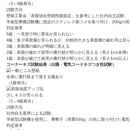
（3～4級相当）
試験方法
壁紙工業会「表面強化壁紙性能規定」を参考にした社内自主試験。
学振型摩擦試験機に指定のステンレス製ツメを取り付け、200gの
判定基準
5級：一見視で特に変化が見られない
4級：多少表面傷が見られるが、比較的大きな表面層の破れ等は見
3級：表面層の破れが明確に見える
2級：表面が破れて紙等の裏打材が明らかに見える（長さ1cm未満
1級：表面が破けて紙等の裏打材が明らかに見える（長さ1cm以上
コーナーキズ試験結果（出隅・電気コードキズつき性試験）
全体に裏打紙まで達する傷あり
（1級相当）
少しキズが見られる
（3～4級相当）
試験方法
社内自主基準による試験。
学振型試験機を使用し、摩擦子（荷重500g）の先に取り付けた電
判定基準