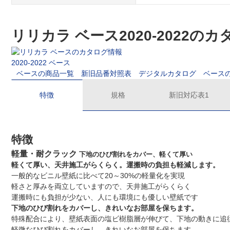
リリカラ ベース2020-2022の
2020-2022 ベース
ベースの商品一覧
新旧品番対照表
デジタルカタログ
ベース
特徴
規格
新旧対応表1
特徴
軽量・耐クラック
下地のひび割れをカバー、軽くて厚い
軽くて厚い、天井施工がらくらく。運搬時の負担も軽減します。
一般的なビニル壁紙に比べて20～30%の軽量化を実現
軽さと厚みを両立していますので、天井施工がらくらく
運搬時にも負担が少ない、人にも環境にも優しい壁紙です
下地のひび割れをカバーし、きれいなお部屋を保ちます。
特殊配合により、壁紙表面の塩ビ樹脂層が伸びて、下地の動きに追
軽微なひび割れをカバーし、きれいなお部屋を保ちます