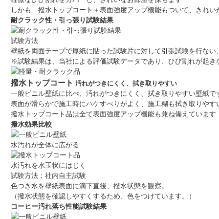
しかも 撥水トップコート＋表面強度アップ機能もついて、きれい
耐クラック性・引っ張り試験結果
試験方法
壁紙を両面テープで厚紙に貼った試験片に対して引張試験を行ない、
※試験結果は、当社による評価試験データであり、ひび割れが起き
撥水トップコート
汚れがつきにくく、拭き取りやすい
一般ビニル壁紙に比べ、汚れがつきにくく、拭き取りやすい壁紙で
表面が滑らかで施工時にハケすべりがよく、施工糊も拭き取りやす
撥水トップコート品は全て表面強度アップ機能も兼ね備えています
撥水効果比較
水汚れが全体に広がる
水汚れを水玉状にはじく
試験方法：社内自主試験
色つき水を壁紙表面に滴下直後、撥水状態を観察。
（撥水状態を確認しやすくするため、色をつけています。）
コーヒー汚れ落ち性能試験結果