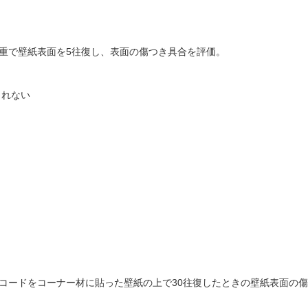
荷重で壁紙表面を5往復し、表面の傷つき具合を評価。
られない
）
）
気コードをコーナー材に貼った壁紙の上で30往復したときの壁紙表面の