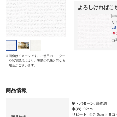
i
よろしければこ
n
g
取
リ
LB
￥
出
※画像はイメージです。ご使用のモニター
や閲覧環境により、実際の色味と異なる
場合がございます。
商品情報
柄・パターン
: 織物調
巾(W)
: 92cm
リピート
: タテ 0cm × ヨコ 