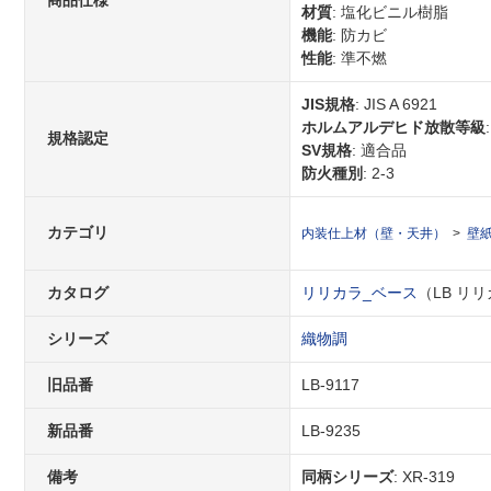
商品仕様
材質
: 塩化ビニル樹脂
機能
: 防カビ
性能
: 準不燃
JIS規格
: JIS A 6921
ホルムアルデヒド放散等級
規格認定
SV規格
: 適合品
防火種別
: 2-3
カテゴリ
内装仕上材（壁・天井）
壁
カタログ
リリカラ_ベース
（LB リリカ
シリーズ
織物調
旧品番
LB-9117
新品番
LB-9235
備考
同柄シリーズ
: XR-319