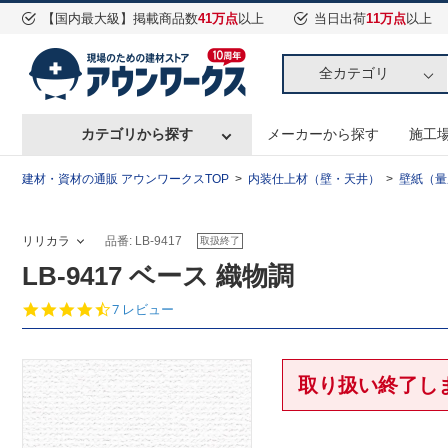
【国内最大級】掲載商品数
41万点
以上
当日出荷
11万点
以上
全カテゴリ
カテゴリから探す
メーカーから探す
施工
建材・資材の通販 アウンワークスTOP
内装仕上材（壁・天井）
壁紙（量
リリカラ
品番: LB-9417
取扱終了
LB-9417 ベース 織物調
4.
7 レビュー
4
s
t
a
取り扱い終了し
r
r
a
t