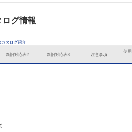
カタログ情報
のカタログ紹介
使用
新旧対応表2
新旧対応表3
注意事項
従