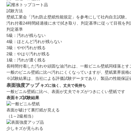
試験方法
壁紙工業会「汚れ防止壁紙性能規定」を参考にして社内自主試験。
汚れ付着24時間経過後に水で拭き取り、判定基準に従って目視を判
判定基準
5級：汚れが残らない
4級：ほとんど汚れが残らない
3級：やや汚れが残る
2級：やはり汚れが残る
1級：汚れが濃く残る
長時間付着した汚れや頑固な油汚れは、一般ビニル壁紙同様落とす
一般のビニル壁紙に比べ汚れにくくなっていますが、壁紙業界規格
※試験結果は、当社による評価試験データであり、製品の性能保証
表面強度アップ
キズに強く、丈夫で長持ち
一般ビニル壁紙に比べ、表面が丈夫でキズがつきにくい壁紙です
表面キズ試験結果
表面が破けて裏打紙が見える
（1～2級相当）
少しキズが見られる