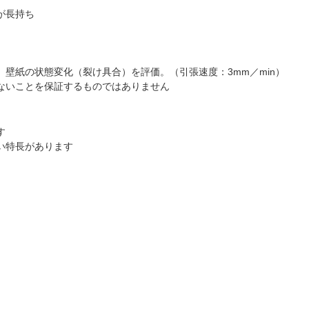
が長持ち
壁紙の状態変化（裂け具合）を評価。（引張速度：3mm／min）
ないことを保証するものではありません
す
い特長があります