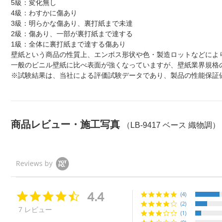
5級：変化無し
4級：わすかに傷あり
3級：明らかな傷あり、裏打紙まで未達
2級：傷あり、一部が裏打紙まで達する
1級：全体に裏打紙まで達する傷あり
壁紙という商品の性質上、エンボス形状や色・製造ロットなどによ
一般のビニル壁紙に比べ表面が強くなっていますが、壁紙業界規格
※試験結果は、当社による評価試験データであり、製品の性能保証
商品レビュー・施工写真
（LB-9417 ベース 織物調）
Reviews by
4.4
4.
(4)
4
(2)
7 レビュー
s
(1)
t