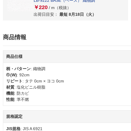
LB-9222 BASE（ベース） 織物調
￥220
/ m（税抜）
出荷日目安：
最短 8月18日（火）
商品情報
商品仕様
柄・パターン
: 織物調
巾(W)
: 92cm
リピート
: タテ 0cm × ヨコ 0cm
材質
: 塩化ビニル樹脂
機能
: 防カビ
性能
: 準不燃
規格認定
JIS規格
: JIS A 6921