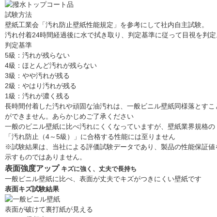
試験方法
壁紙工業会「汚れ防止壁紙性能規定」を参考にして社内自主試験。
汚れ付着24時間経過後に水で拭き取り、判定基準に従って目視を判定
判定基準
5級：汚れが残らない
4級：ほとんど汚れが残らない
3級：やや汚れが残る
2級：やはり汚れが残る
1級：汚れが濃く残る
長時間付着した汚れや頑固な油汚れは、一般ビニル壁紙同様落とすこ
ができません。あらかじめご了承ください
一般のビニル壁紙に比べ汚れにくくなっていますが、壁紙業界規格の
「汚れ防止（4～5級）」に合格する性能には至りません
※試験結果は、当社による評価試験データであり、製品の性能保証値
示すものではありません。
表面強度アップ
キズに強く、丈夫で長持ち
一般ビニル壁紙に比べ、表面が丈夫でキズがつきにくい壁紙です
表面キズ試験結果
表面が破けて裏打紙が見える