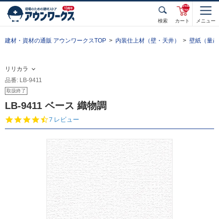
unde
fined
検索
カート
メニュー
建材・資材の通販 アウンワークスTOP
内装仕上材（壁・天井）
壁紙（量産
リリカラ
品番: LB-9411
取扱終了
LB-9411 ベース 織物調
4.
7 レビュー
4
s
t
a
r
r
a
t
i
n
g