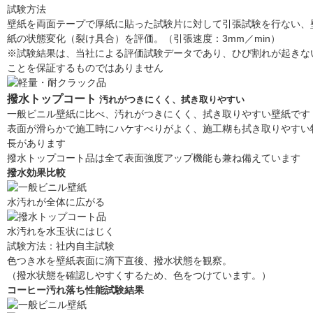
試験方法
壁紙を両面テープで厚紙に貼った試験片に対して引張試験を行ない、
紙の状態変化（裂け具合）を評価。（引張速度：3mm／min）
※試験結果は、当社による評価試験データであり、ひび割れが起きな
ことを保証するものではありません
撥水トップコート
汚れがつきにくく、拭き取りやすい
一般ビニル壁紙に比べ、汚れがつきにくく、拭き取りやすい壁紙です
表面が滑らかで施工時にハケすべりがよく、施工糊も拭き取りやすい
長があります
撥水トップコート品は全て表面強度アップ機能も兼ね備えています
撥水効果比較
水汚れが全体に広がる
水汚れを水玉状にはじく
試験方法：社内自主試験
色つき水を壁紙表面に滴下直後、撥水状態を観察。
（撥水状態を確認しやすくするため、色をつけています。）
コーヒー汚れ落ち性能試験結果