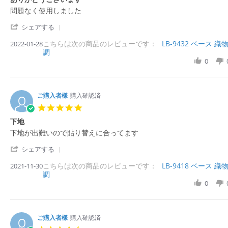
n
シ
s
0
b
1
ン
R
r
問題なく使用しました
t
2
y
6
プ
e
e
a
2
購
F
ル
'
v
v
シェアする
r
入
e
に
S
i
i
r
者
b
良
こちらは次の商品のレビューです：
h
LB-9432 ベース 織
2022-01-28
e
e
a
様
2
い
調
a
w
w
t
o
0
r
0
b
s
i
n
2
e
y
t
n
1
2
R
購
a
g
6
e
入
t
F
v
ご購入者様
購入確認済
者
i
e
i
様
n
5.
b
e
o
g
0
2
下地
w
n
あ
s
0
b
2
り
R
r
下地が出難いので貼り替えに合ってます
t
2
y
8
が
e
e
a
2
購
J
と
'
v
v
シェアする
r
入
a
う
S
i
i
r
者
n
ご
こちらは次の商品のレビューです：
h
LB-9418 ベース 織
2021-11-30
e
e
a
様
2
ざ
調
a
w
w
t
o
0
い
r
0
b
s
i
n
2
ま
e
y
t
n
2
2
す
R
購
a
g
8
e
入
t
J
v
ご購入者様
購入確認済
者
i
a
i
様
n