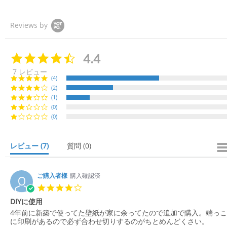
Reviews by
4.4
4.
4
7 レビュー
s
(4)
t
(2)
a
(1)
r
r
(0)
a
(0)
t
i
n
レビュー
(7)
質問
(0)
g
ご購入者様
購入確認済
4.
0
DIYに使用
s
R
r
4年前に新築で使ってた壁紙が家に余ってたので追加で購入。端っこ
t
e
e
に印刷があるので必ず合わせ切りするのがちとめんどくさい。
a