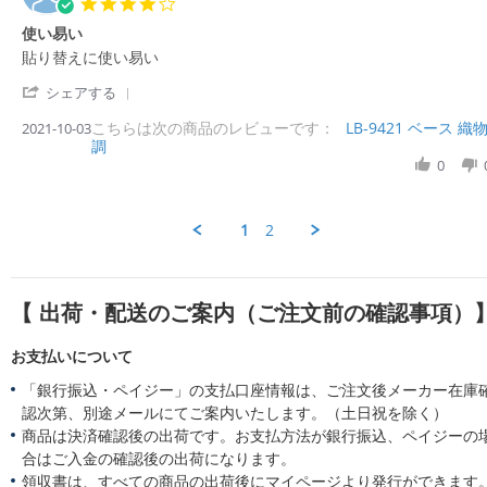
4.
n
e
o
g
0
2
使い易い
w
n
下
s
0
b
3
地
R
r
貼り替えに使い易い
t
2
y
0
e
e
a
2
購
N
'
v
v
シェアする
r
入
o
S
i
i
r
者
v
こちらは次の商品のレビューです：
h
LB-9421 ベース 織
2021-10-03
e
e
a
様
2
調
a
w
w
t
o
0
r
0
b
s
i
n
2
e
y
t
n
3
1
R
購
a
g
0
e
入
t
1
2
N
v
者
i
o
i
様
n
v
e
o
g
2
w
n
使
0
【 出荷・配送のご案内（ご注文前の確認事項）
b
3
い
2
y
O
易
1
購
c
い
お支払いについて
入
t
者
2
「銀行振込・ペイジー」の支払口座情報は、ご注文後メーカー在庫
様
0
認次第、別途メールにてご案内いたします。（土日祝を除く）
o
2
商品は決済確認後の出荷です。お支払方法が銀行振込、ペイジーの
n
1
合はご入金の確認後の出荷になります。
3
O
領収書は、すべての商品の出荷後にマイページより発行ができます