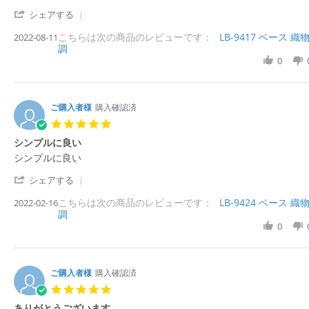
v
v
r
'
i
i
シェアする
r
S
e
e
a
こちらは次の商品のレビューです：
h
LB-9417 ベース 織
2022-08-11
w
w
t
調
a
b
s
i
r
0
y
t
n
e
購
a
g
R
入
t
e
者
i
v
ご購入者様
購入確認済
様
n
i
o
g
5.
e
n
D
0
シンプルに良い
w
1
I
s
b
1
Y
R
r
シンプルに良い
t
y
A
に
e
e
a
購
u
使
'
v
v
シェアする
r
入
g
用
S
i
i
r
者
2
こちらは次の商品のレビューです：
h
LB-9424 ベース 織
2022-02-16
e
e
a
様
0
調
a
w
w
t
o
2
r
0
b
s
i
n
2
e
y
t
n
1
R
購
a
g
1
e
入
t
A
v
ご購入者様
購入確認済
者
i
u
i
様
n
5.
g
e
o
g
0
2
ありがとうございます
w