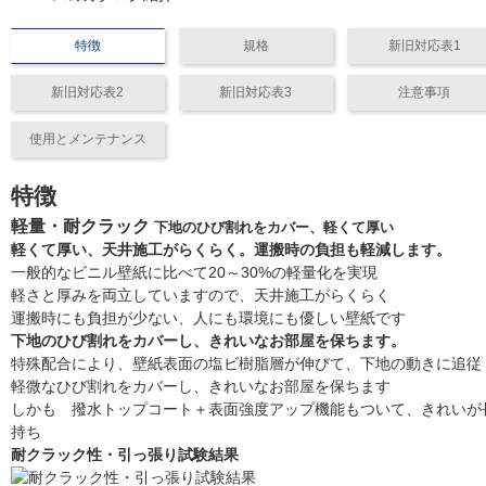
特徴
規格
新旧対応表1
新旧対応表2
新旧対応表3
注意事項
使用とメンテナンス
特徴
軽量・耐クラック
下地のひび割れをカバー、軽くて厚い
軽くて厚い、天井施工がらくらく。運搬時の負担も軽減します。
一般的なビニル壁紙に比べて20～30%の軽量化を実現
軽さと厚みを両立していますので、天井施工がらくらく
運搬時にも負担が少ない、人にも環境にも優しい壁紙です
下地のひび割れをカバーし、きれいなお部屋を保ちます。
特殊配合により、壁紙表面の塩ビ樹脂層が伸びて、下地の動きに追従
軽微なひび割れをカバーし、きれいなお部屋を保ちます
しかも 撥水トップコート＋表面強度アップ機能もついて、きれいが
持ち
耐クラック性・引っ張り試験結果