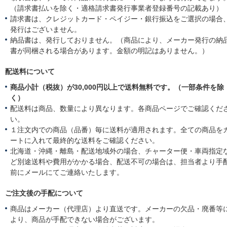
c
（請求書払いを除く・適格請求書発行事業者登録番号の記載あり）
t
請求書は、クレジットカード・ペイジー・銀行振込をご選択の場合
2
発行はございません。
0
2
納品書は、発行しておりません。（商品により、メーカー発行の納
1
書が同梱される場合があります。金額の明記はありません。）
配送料について
商品小計（税抜）が30,000円以上で送料無料です。（一部条件を除
く）
配送料は商品、数量により異なります。各商品ページでご確認くだ
い。
１注文内での商品（品番）毎に送料が適用されます。全ての商品を
ートに入れて最終的な送料をご確認ください。
北海道・沖縄・離島・配送地域外の場合、チャーター便・車両指定
ど別途送料や費用がかかる場合、配送不可の場合は、担当者より手
前にメールにてご連絡いたします。
ご注文後の手配について
商品はメーカー（代理店）より直送です。メーカーの欠品・廃番等
より、商品が手配できない場合がございます。