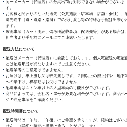
同一メーカー（代理店）の分納出荷は対応できない場合がございま
す。
お客様と関わりのない配送先（公共施設・駐車場・店舗・会社）、
送先途中（道・道路・路肩）での受け渡し等の特殊な手配は出来か
ます。
確認事項（カット明細、備考欄記載事項、配送先等）がある場合は
担当者より手配前にメールにてご連絡いたします。
配送方法について
配送はメーカー（代理店）に委託しております。個人宅配送の宅配
とは配送形態が異なりますのでご注意ください。
配送業者のご指定はできません。
お届けは、車上渡し又は軒先渡しです。２階以上の階上げや、地下
への階下げ、横移動はお受けできません。
配送車両は４トン車以上の大型車両の可能性がございます。
商品によっては、会社名・屋号が必要な場合がございます。商品ペ
ジの注意事項をご確認ください。
配送時間帯について
配送時間は「午前」「午後」のご希望を承りますが、確約はござい
せん。（詳細な時間の指定は承ることができません。）