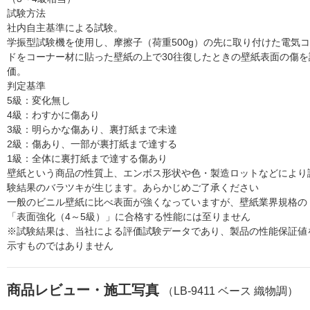
試験方法
社内自主基準による試験。
学振型試験機を使用し、摩擦子（荷重500g）の先に取り付けた電気
ドをコーナー材に貼った壁紙の上で30往復したときの壁紙表面の傷を
価。
判定基準
5級：変化無し
4級：わすかに傷あり
3級：明らかな傷あり、裏打紙まで未達
2級：傷あり、一部が裏打紙まで達する
1級：全体に裏打紙まで達する傷あり
壁紙という商品の性質上、エンボス形状や色・製造ロットなどにより
験結果のバラツキが生じます。あらかじめご了承ください
一般のビニル壁紙に比べ表面が強くなっていますが、壁紙業界規格の
「表面強化（4～5級）」に合格する性能には至りません
※試験結果は、当社による評価試験データであり、製品の性能保証値
示すものではありません
商品レビュー・施工写真
（LB-9411 ベース 織物調）