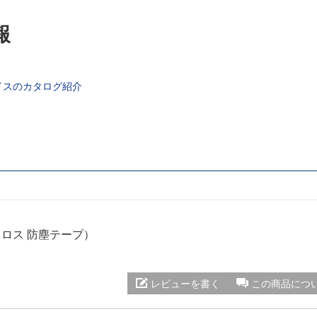
報
イスのカタログ紹介
塵クロス 防塵テープ）
レビューを書く
この商品につ