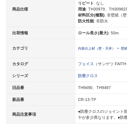
リピート
: なし
商品仕様
用途
: TH30979、TH3098
材料区分(種類)
: 非壁紙（
防火性能
: 非防火
出荷情報
ロール長さ(最大)
: 50m
カテゴリ
内装仕上材（壁・天井）
壁
カタログ
フェイス
（サンゲツ FAITH 2
シリーズ
防塵クロス
旧品番
TH9490、TH9487
新品番
CR-13-TP
●防塵クロスのジョイント
商品注意事項
ヤが多少異なります。●防