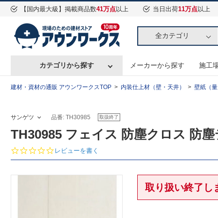
【国内最大級】掲載商品数
41万点
以上
当日出荷
11万点
以上
全カテゴリ
カテゴリから探す
メーカーから探す
施工
建材・資材の通販 アウンワークスTOP
内装仕上材（壁・天井）
壁紙（量
サンゲツ
品番: TH30985
取扱終了
TH30985 フェイス 防塵クロス 防
0.
レビューを書く
0
s
t
a
取り扱い終了し
r
r
a
t