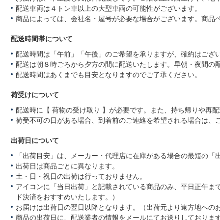
配送車両は４トン車以上の大型車両の可能性がございます。
商品によっては、会社名・屋号が必要な場合がございます。商品
配送時間帯について
配送時間は「午前」「午後」のご希望を承りますが、確約はござ
配送は朝８時ごろから夕方の間に配送いたします。早朝・夜間の
配送時間はあくまでも目安となりますのでご了承ください。
荷受けについて
配送時に【 荷物の受け取り 】が必要です。また、持ち帰りや再
荷受不可の日がある場合、到着前のご連絡を希望される場合は、
出荷日について
「出荷目安」は、メーカー・代理店に在庫がある場合の最短の「
出荷日は商品ごとに異なります。
土・日・祝日の出荷は行っておりません。
アイコンに「当日出荷」と記載されている商品のみ、平日正午ま
ド決済をおすすめいたします。）
お届けは出荷日の翌日以降となります。（出荷元より遠方地への
商品の出荷日に、配送業者の情報をメールにてお送りしておりま