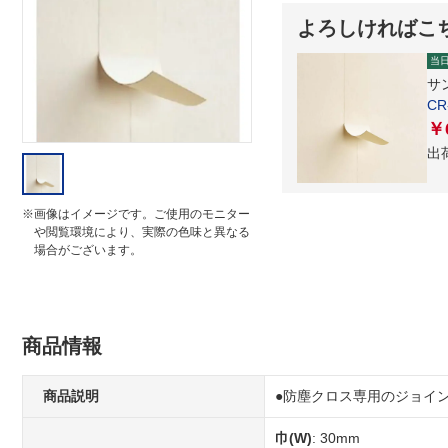
i
よろしければこ
n
g
当
サ
C
￥6
出
※画像はイメージです。ご使用のモニター
や閲覧環境により、実際の色味と異なる
場合がございます。
商品情報
商品説明
●防塵クロス専用のジョイン
巾(W)
: 30mm