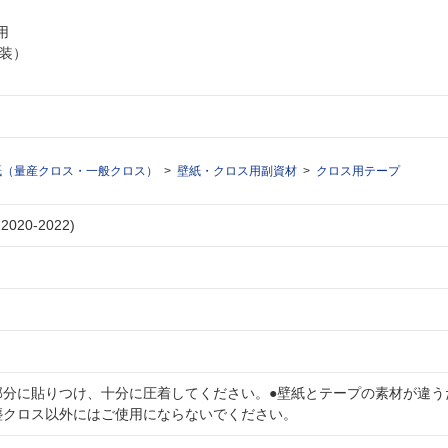
2用
壁装）
紙（量産クロス・一般クロス）
壁紙・クロス用副資材
クロス用テープ
020-2022)
部分に貼りつけ、十分に圧着してください。●壁紙とテープの素材が違う
塵クロス以外にはご使用にならないでください。