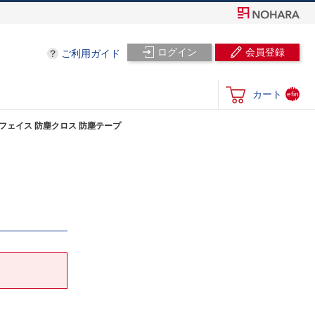
ログイン
会員登録
ご利用ガイド
und
カート
efin
ed
85 フェイス 防塵クロス 防塵テープ