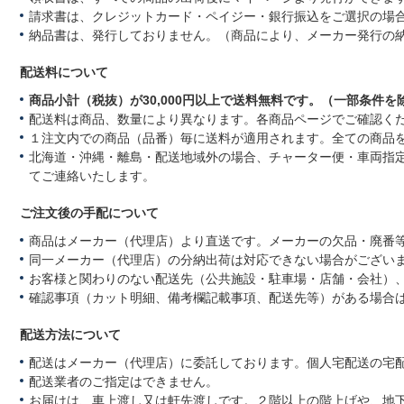
請求書は、クレジットカード・ペイジー・銀行振込をご選択の場
納品書は、発行しておりません。（商品により、メーカー発行の
配送料について
商品小計（税抜）が30,000円以上で送料無料です。（一部条件を
配送料は商品、数量により異なります。各商品ページでご確認く
１注文内での商品（品番）毎に送料が適用されます。全ての商品
北海道・沖縄・離島・配送地域外の場合、チャーター便・車両指
てご連絡いたします。
ご注文後の手配について
商品はメーカー（代理店）より直送です。メーカーの欠品・廃番
同一メーカー（代理店）の分納出荷は対応できない場合がござい
お客様と関わりのない配送先（公共施設・駐車場・店舗・会社）
確認事項（カット明細、備考欄記載事項、配送先等）がある場合
配送方法について
配送はメーカー（代理店）に委託しております。個人宅配送の宅
配送業者のご指定はできません。
お届けは、車上渡し又は軒先渡しです。２階以上の階上げや、地