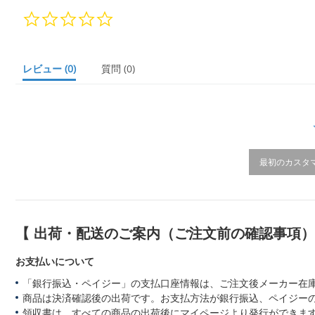
0.
0
s
t
a
レビュー
(0)
質問
(0)
r
r
a
t
i
n
g
最初のカスタ
【 出荷・配送のご案内（ご注文前の確認事項
お支払いについて
「銀行振込・ペイジー」の支払口座情報は、ご注文後メーカー在
商品は決済確認後の出荷です。お支払方法が銀行振込、ペイジー
領収書は、すべての商品の出荷後にマイページより発行ができます