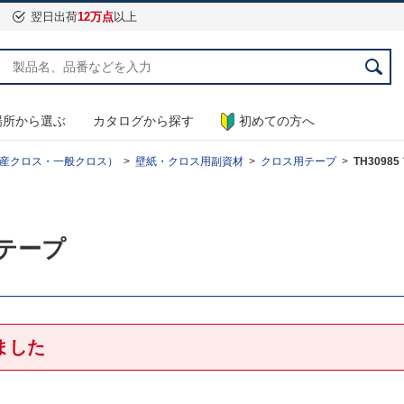
翌日出荷
12万点
以上
場所から選ぶ
カタログから探す
初めての方へ
産クロス・一般クロス）
壁紙・クロス用副資材
クロス用テープ
TH309
塵テープ
ました