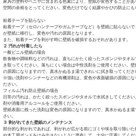
家具の塗料やベニヤに含まれる色素により、壁紙が変色することがあ
空間の余裕をとってください。変色だけでなく結露やかびの防止にも
粘着テープを貼らない
粘着テープ（セロハンテープやガムテープなど）を壁紙に貼らないで
が壁紙に移行し、変色や汚れの原因となります。
また、粘着テープを剥がす時に壁紙を破損するおそれがあります。
２ 汚れが付着したら
一般ビニル壁紙の場合
飲食物や調味料などの汚れは、直ちにかたく絞ったスポンジやタオル
き取ってください。落ちにくい場合は中性洗剤をご使用ください。壁
の原因になりますので、真水かぬるま湯できれいに拭き取ってくださ
※強い洗剤やシンナーなどの有機溶剤は、変色や表面破損の原因にな
ださい。
フィルム汚れ防止壁紙の場合
日常の汚れは、かたく絞ったスポンジやタオルで水拭きしてください
剤や消毒用アルコールをご使用ください。
壁紙表面に残った洗剤は変色の原因になりますので、真水かぬるま湯
さい。
３ 剥がれてきた壁紙のメンテナンス
部分的な剥がれであれば、剥がれが広がる前にゴミや埃を取り除いた
や木工用ボンドをはみ出さないように塗布して、十分に圧着してくだ