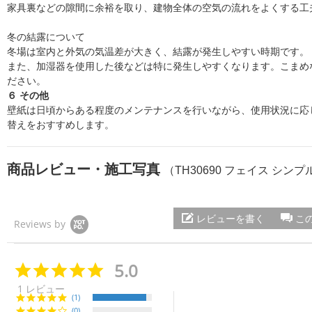
家具裏などの隙間に余裕を取り、建物全体の空気の流れをよくする工
冬の結露について
冬場は室内と外気の気温差が大きく、結露が発生しやすい時期です。
また、加湿器を使用した後などは特に発生しやすくなります。こまめ
ださい。
６ その他
壁紙は日頃からある程度のメンテナンスを行いながら、使用状況に応じ
替えをおすすめします。
商品レビュー・施工写真
（TH30690 フェイス シンプル
レビューを書く
こ
Reviews by
5.0
5.
0
1 レビュー
s
(1)
t
(0)