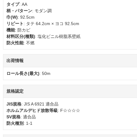
タイプ
: AA
柄・パターン
: モダン調
巾(W)
: 92.5cm
リピート
: タテ 64.2cm × ヨコ 92.5cm
機能
: 防カビ
材料区分(種類)
: 塩化ビニル樹脂系壁紙
防火性能
: 不燃
出荷情報
ロール長さ(最大)
: 50m
規格認定
JIS規格
: JIS A 6921 適合品
ホルムアルデヒド放散等級
: F☆☆☆☆
SV規格
: 適合品
防火種別
: 1-1