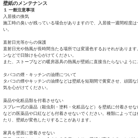
壁紙のメンテナンス
１ 一般注意事項
入居後の換気
施工時の臭いが残っている場合がありますので、入居後一週間程度は
い。
直射日光等からの保護
直射日光や熱風が長時間当たる場所では変退色するおそれがあります
ンなどで日除けを心がけてください。
また、ストーブなどの暖房器具の熱風が壁紙に直接当たらないように
タバコの煙・キッチンの油煙について
タバコの煙やキッチンの油煙などは壁紙を短期間で黄変させ、頑固な
気を心がけてください。
薬品や化粧品類を付着させない
スプレー式の薬品（殺虫剤・塗料・化粧品など）を壁紙に付着させな
などの医薬品や口紅なども付着させないでください。種類によっては
たり、壁紙が変色したりすることがあります。
家具を壁面に密着させない