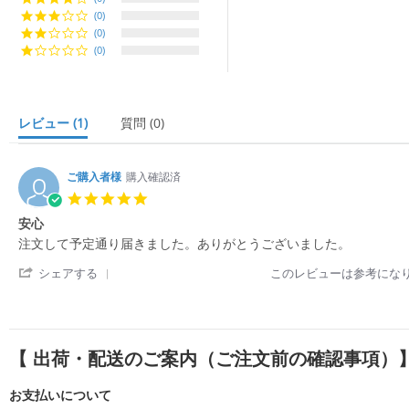
a
(0)
r
r
(0)
a
(0)
t
i
n
g
レビュー
(1)
質問
(0)
ご購入者様
購入確認済
5.
0
安心
s
R
r
注文して予定通り届きました。ありがとうございました。
t
e
e
a
'
v
v
シェアする
このレビューは参考にな
r
S
i
i
r
h
e
e
a
a
w
w
t
r
b
s
i
e
y
t
n
【 出荷・配送のご案内（ご注文前の確認事項）
R
購
a
g
e
入
t
v
お支払いについて
者
i