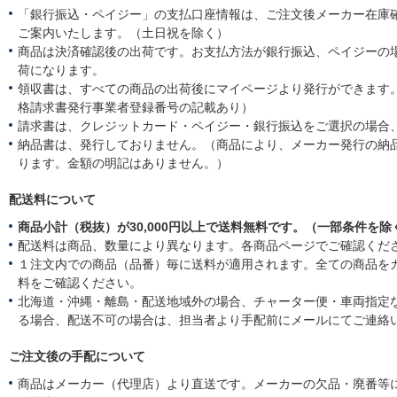
i
様
n
「銀行振込・ペイジー」の支払口座情報は、ご注文後メーカー在庫
e
o
g
w
ご案内いたします。（土日祝を除く）
n
安
b
2
心
商品は決済確認後の出荷です。お支払方法が銀行振込、ペイジーの
y
9
荷になります。
購
M
領収書は、すべての商品の出荷後にマイページより発行ができます。
入
a
者
格請求書発行事業者登録番号の記載あり）
r
様
2
請求書は、クレジットカード・ペイジー・銀行振込をご選択の場合
o
0
納品書は、発行しておりません。（商品により、メーカー発行の納
n
2
ります。金額の明記はありません。）
2
1
9
M
配送料について
a
商品小計（税抜）が30,000円以上で送料無料です。（一部条件を除
r
2
配送料は商品、数量により異なります。各商品ページでご確認くだ
0
１注文内での商品（品番）毎に送料が適用されます。全ての商品を
2
料をご確認ください。
1
北海道・沖縄・離島・配送地域外の場合、チャーター便・車両指定
る場合、配送不可の場合は、担当者より手配前にメールにてご連絡
ご注文後の手配について
商品はメーカー（代理店）より直送です。メーカーの欠品・廃番等