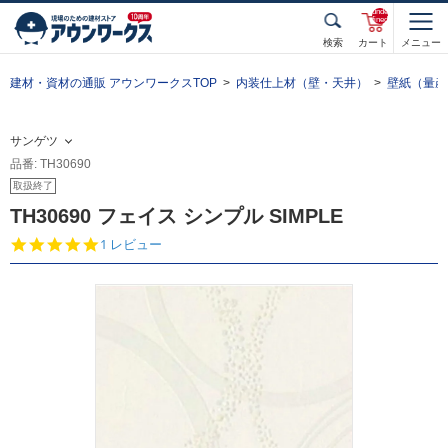
unde
fined
検索
カート
メニュー
建材・資材の通販 アウンワークスTOP
内装仕上材（壁・天井）
壁紙（量産
サンゲツ
品番: TH30690
取扱終了
TH30690 フェイス シンプル SIMPLE
5.
1 レビュー
0
s
t
a
r
r
a
t
i
n
g