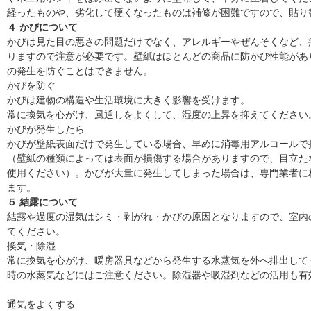
経ったものや、劣化して硬くなったものは補修が困難ですので、貼り
４ かびについて
かびは見た目の悪さの問題だけでなく、アレルギーやぜんそくなど、
りますので注意が必要です。壁紙はほとんどの商品に防かび性能があ
の発生を防ぐことはできません。
かびを防ぐ
かびは建物の構造や生活環境に大きく影響を受けます。
常に換気を心がけ、風通しをよくして、湿度の上昇を抑えてください
かびが発生したら
かびが壁紙表面だけで発生している場合、早めに消毒用アルコールで
（壁紙の種類によっては表面が損傷する場合がありますので、目立た
使用ください）。かびが大量に発生してしまった場合は、専門業者に
ます。
５ 結露について
結露や過度の湿気はシミ・剥がれ・かびの原因となりますので、室内
てください。
換気・除湿
常に換気を心がけ、暖房器具などから発生する水蒸気を外へ排出して
時の水蒸気などにはご注意ください。除湿器や吸湿剤などの活用も有
通気をよくする