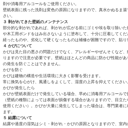
剤や消毒用アルコールをご使用ください。
壁紙表面に残った洗剤は変色の原因になりますので、真水かぬるま湯
さい。
３ 剥がれてきた壁紙のメンテナンス
部分的な剥がれであれば、剥がれが広がる前にゴミや埃を取り除いた
や木工用ボンドをはみ出さないように塗布して、十分に圧着してくだ
経ったものや、劣化して硬くなったものは補修が困難ですので、貼り
４ かびについて
かびは見た目の悪さの問題だけでなく、アレルギーやぜんそくなど、
りますので注意が必要です。壁紙はほとんどの商品に防かび性能があ
の発生を防ぐことはできません。
かびを防ぐ
かびは建物の構造や生活環境に大きく影響を受けます。
常に換気を心がけ、風通しをよくして、湿度の上昇を抑えてください
かびが発生したら
かびが壁紙表面だけで発生している場合、早めに消毒用アルコールで
（壁紙の種類によっては表面が損傷する場合がありますので、目立た
使用ください）。かびが大量に発生してしまった場合は、専門業者に
ます。
５ 結露について
結露や過度の湿気はシミ・剥がれ・かびの原因となりますので、室内