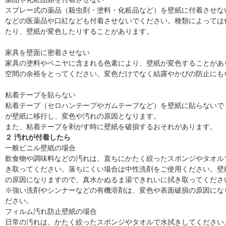
スプレー式の薬品（殺虫剤・塗料・化粧品など）を壁紙に付着させな
などの医薬品や口紅なども付着させないでください。種類によっては
たり、壁紙が変色したりすることがあります。
家具を壁面に密着させない
家具の塗料やベニヤに含まれる色素により、壁紙が変色することがあ
空間の余裕をとってください。変色だけでなく結露やかびの防止にも
粘着テープを貼らない
粘着テープ（セロハンテープやガムテープなど）を壁紙に貼らないで
が壁紙に移行し、変色や汚れの原因となります。
また、粘着テープを剥がす時に壁紙を破損するおそれがあります。
２ 汚れが付着したら
一般ビニル壁紙の場合
飲食物や調味料などの汚れは、直ちにかたく絞ったスポンジやタオル
き取ってください。落ちにくい場合は中性洗剤をご使用ください。壁
の原因になりますので、真水かぬるま湯できれいに拭き取ってくださ
※強い洗剤やシンナーなどの有機溶剤は、変色や表面破損の原因にな
ださい。
フィルム汚れ防止壁紙の場合
日常の汚れは、かたく絞ったスポンジやタオルで水拭きしてください