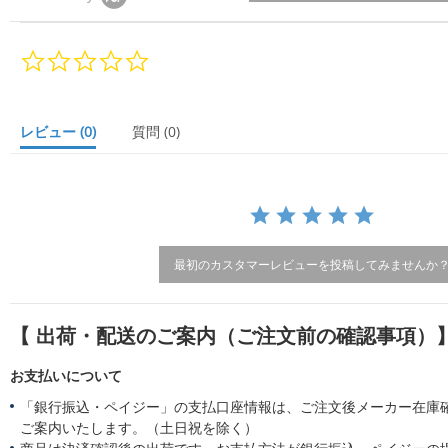
0.
0
s
t
a
レビュー
(0)
質問
(0)
r
r
a
t
i
n
g
最初のカスタマーレビューを投稿してみませんか
【 出荷・配送のご案内（ご注文前の確認事項）
お支払いについて
「銀行振込・ペイジー」の支払口座情報は、ご注文後メーカー在庫
ご案内いたします。（土日祝を除く）