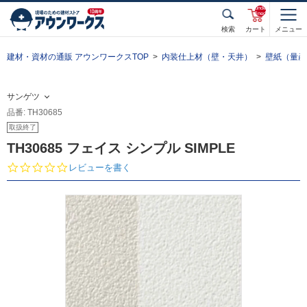
unde
fined
検索
カート
メニュー
建材・資材の通販 アウンワークスTOP
内装仕上材（壁・天井）
壁紙（量産
サンゲツ
品番: TH30685
取扱終了
TH30685 フェイス シンプル SIMPLE
0.
レビューを書く
0
s
t
a
r
r
a
t
i
n
g