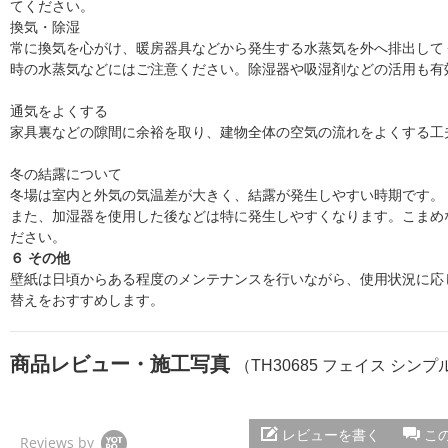
てください。
換気・除湿
常に換気を心がけ、暖房器具などから発生する水蒸気を外へ排出して
時の水蒸気などにはご注意ください。除湿器や吸湿剤などの活用も有
通気をよくする
家具裏などの隙間に余裕を取り、建物全体の空気の流れをよくする工
冬の結露について
冬場は室内と外気の気温差が大きく、結露が発生しやすい時期です。
また、加湿器を使用した後などは特に発生しやすくなります。こまめ
ださい。
６ その他
壁紙は日頃からある程度のメンテナンスを行いながら、使用状況に応じ
替えをおすすめします。
商品レビュー・施工写真
（TH30685 フェイス シンプル
レビューを書く
こ
Reviews by