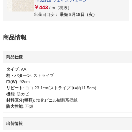
TH32919 フェイス パターン
￥443
/ m（税抜）
出荷日目安：
最短 8月18日（火）
商品情報
商品仕様
タイプ
: AA
柄・パターン
: ストライプ
巾(W)
: 92cm
リピート
: ヨコ 23.1cm(ストライプ巾=約11.5cm)
機能
: 防カビ
材料区分(種類)
: 塩化ビニル樹脂系壁紙
防火性能
: 不燃
出荷情報