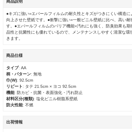
商品説明
●キズに強い=エバールフィルムの耐久性とキズがつきにくい構造に
向上させた壁紙です。●衝撃に強い=一般ビニル壁紙に比べ、高い耐
す。●エバールフィルムのバリア機能=汚れにも強く、防臭効果も期
品性と抗菌性にも優れているので、メンテナンスしやすく清潔な環
きます。
商品仕様
タイプ
: AA
柄・パターン
: 無地
巾(W)
: 92.5cm
リピート
: タテ 21.5cm × ヨコ 92.5cm
機能
: 防カビ・抗菌・表面強化・汚れ防止
材料区分(種類)
: 塩化ビニル樹脂系壁紙
防火性能
: 不燃
出荷情報