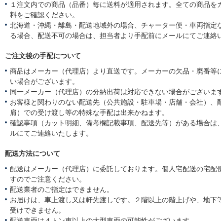
１注文内での商品（品番）毎に送料が適用されます。全ての商品を
料をご確認ください。
北海道・沖縄・離島・配送地域外の場合、チャーター便・車両指定
る場合、配送不可の場合は、担当者より手配前にメールにてご連絡
ご注文後の手配について
商品はメーカー（代理店）より直送です。メーカーの欠品・廃番等
い場合がございます。
同一メーカー（代理店）の分納出荷は対応できない場合がございま
お客様と関わりのない配送先（公共施設・駐車場・店舗・会社）、
肩）での受け渡し等の特殊な手配は出来かねます。
確認事項（カット明細、備考欄記載事項、配送先等）がある場合は
ルにてご連絡いたします。
配送方法について
配送はメーカー（代理店）に委託しております。個人宅配送の宅配
すのでご注意ください。
配送業者のご指定はできません。
お届けは、車上渡し又は軒先渡しです。２階以上の階上げや、地下
受けできません。
配送車両は４トン車以上の大型車両の可能性がございます。