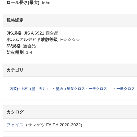
ロール長さ(最大)
: 50m
規格認定
JIS規格
: JIS A 6921 適合品
ホルムアルデヒド放散等級
: F☆☆☆☆
SV規格
: 適合品
防火種別
: 1-4
カテゴリ
内装仕上材（壁・天井）
壁紙（量産クロス・一般クロス）
一般クロス
カタログ
フェイス
（サンゲツ FAITH 2020-2022)