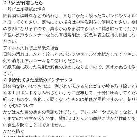
２ 汚れが付着したら
一般ビニル壁紙の場合
飲食物や調味料などの汚れは、直ちにかたく絞ったスポンジやタオル
き取ってください。落ちにくい場合は中性洗剤をご使用ください。壁
の原因になりますので、真水かぬるま湯できれいに拭き取ってくださ
※強い洗剤やシンナーなどの有機溶剤は、変色や表面破損の原因にな
ださい。
フィルム汚れ防止壁紙の場合
日常の汚れは、かたく絞ったスポンジやタオルで水拭きしてください
剤や消毒用アルコールをご使用ください。
壁紙表面に残った洗剤は変色の原因になりますので、真水かぬるま湯
さい。
３ 剥がれてきた壁紙のメンテナンス
部分的な剥がれであれば、剥がれが広がる前にゴミや埃を取り除いた
や木工用ボンドをはみ出さないように塗布して、十分に圧着してくだ
経ったものや、劣化して硬くなったものは補修が困難ですので、貼り
４ かびについて
かびは見た目の悪さの問題だけでなく、アレルギーやぜんそくなど、
りますので注意が必要です。壁紙はほとんどの商品に防かび性能があ
の発生を防ぐことはできません。
かびを防ぐ