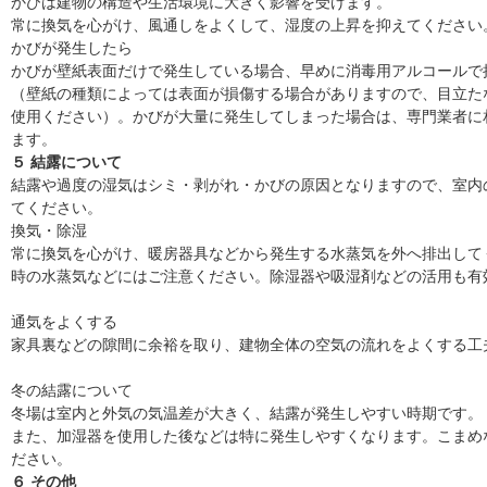
かびは建物の構造や生活環境に大きく影響を受けます。
常に換気を心がけ、風通しをよくして、湿度の上昇を抑えてください
かびが発生したら
かびが壁紙表面だけで発生している場合、早めに消毒用アルコールで
（壁紙の種類によっては表面が損傷する場合がありますので、目立た
使用ください）。かびが大量に発生してしまった場合は、専門業者に
ます。
５ 結露について
結露や過度の湿気はシミ・剥がれ・かびの原因となりますので、室内
てください。
換気・除湿
常に換気を心がけ、暖房器具などから発生する水蒸気を外へ排出して
時の水蒸気などにはご注意ください。除湿器や吸湿剤などの活用も有
通気をよくする
家具裏などの隙間に余裕を取り、建物全体の空気の流れをよくする工
冬の結露について
冬場は室内と外気の気温差が大きく、結露が発生しやすい時期です。
また、加湿器を使用した後などは特に発生しやすくなります。こまめ
ださい。
６ その他