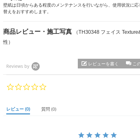
壁紙は日頃からある程度のメンテナンスを行いながら、使用状況に応じ
替えをおすすめします。
商品レビュー・施工写真
（TH30348 フェイス Textur
性）
レビューを書く
こ
Reviews by
0.
0
s
t
a
レビュー
(0)
質問
(0)
r
r
a
t
i
n