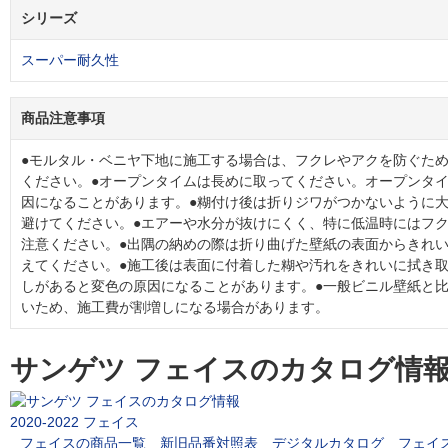
シリーズ
スーパー耐久性
商品注意事項
●モルタル・ベニヤ下地に施工する場合は、フクレやアクを防ぐた
ください。●オープンタイムは長めに取ってください。オープンタ
因になることがあります。●糊付け後は折りジワがつかないように
避けてください。●エアーや水分が抜けにくく、特に低温時にはフ
注意ください。●出隅の納めの際は折り曲げた壁紙の表面からきれ
えてください。●施工後は表面に付着した糊や汚れをきれいに拭き
しがあると変色の原因になることがあります。●一般ビニル壁紙と
いため、施工費が割増しになる場合があります。
サンゲツ フェイスのカタログ情
2020-2022 フェイス
フェイスの商品一覧
新旧品番対照表
デジタルカタログ
フェイ