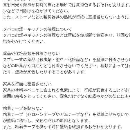
直射日光や熱風が長時間当たる場所では変退色するおそれがあります
ンなどで日除けを心がけてください。
また、ストーブなどの暖房器具の熱風が壁紙に直接当たらないように
タバコの煙・キッチンの油煙について
タバコの煙やキッチンの油煙などは壁紙を短期間で黄変させ、頑固な
気を心がけてください。
薬品や化粧品類を付着させない
スプレー式の薬品（殺虫剤・塗料・化粧品など）を壁紙に付着させな
などの医薬品や口紅なども付着させないでください。種類によっては
たり、壁紙が変色したりすることがあります。
家具を壁面に密着させない
家具の塗料やベニヤに含まれる色素により、壁紙が変色することがあ
空間の余裕をとってください。変色だけでなく結露やかびの防止にも
粘着テープを貼らない
粘着テープ（セロハンテープやガムテープなど）を壁紙に貼らないで
が壁紙に移行し、変色や汚れの原因となります。
また、粘着テープを剥がす時に壁紙を破損するおそれがあります。