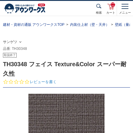
unde
fined
検索
カート
メニュー
建材・資材の通販 アウンワークスTOP
内装仕上材（壁・天井）
壁紙（量産
サンゲツ
品番: TH30348
取扱終了
TH30348 フェイス Texture&Color スーパー耐
久性
0.
レビューを書く
0
s
t
a
r
r
a
t
i
n