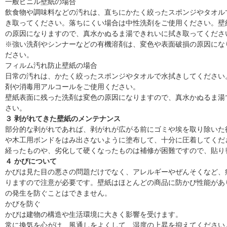
一般ビニル壁紙の場合
飲食物や調味料などの汚れは、直ちにかたく絞ったスポンジやタオル
き取ってください。落ちにくい場合は中性洗剤をご使用ください。壁
の原因になりますので、真水かぬるま湯できれいに拭き取ってくださ
※強い洗剤やシンナーなどの有機溶剤は、変色や表面破損の原因にな
ださい。
フィルム汚れ防止壁紙の場合
日常の汚れは、かたく絞ったスポンジやタオルで水拭きしてください
剤や消毒用アルコールをご使用ください。
壁紙表面に残った洗剤は変色の原因になりますので、真水かぬるま湯
さい。
３ 剥がれてきた壁紙のメンテナンス
部分的な剥がれであれば、剥がれが広がる前にゴミや埃を取り除いた
や木工用ボンドをはみ出さないように塗布して、十分に圧着してくだ
経ったものや、劣化して硬くなったものは補修が困難ですので、貼り
４ かびについて
かびは見た目の悪さの問題だけでなく、アレルギーやぜんそくなど、
りますので注意が必要です。壁紙はほとんどの商品に防かび性能があ
の発生を防ぐことはできません。
かびを防ぐ
かびは建物の構造や生活環境に大きく影響を受けます。
常に換気を心がけ、風通しをよくして、湿度の上昇を抑えてください