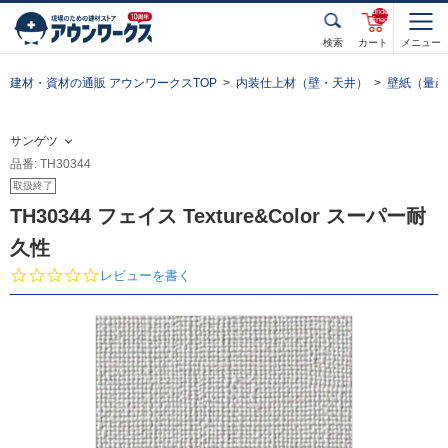
unde
fined
検索
カート
メニュー
建材・資材の通販 アウンワークスTOP
内装仕上材（壁・天井）
壁紙（量産
サンゲツ
品番: TH30344
取扱終了
TH30344 フェイス Texture&Color スーパー耐
久性
0.
レビューを書く
0
s
t
a
r
r
a
t
i
n