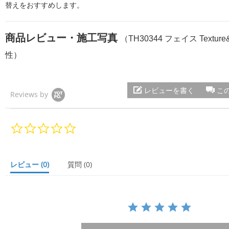
替えをおすすめします。
商品レビュー・施工写真
（TH30344 フェイス Textur
性）
レビューを書く
こ
Reviews by
0.
0
s
t
a
レビュー
(0)
質問
(0)
r
r
a
t
i
n
g