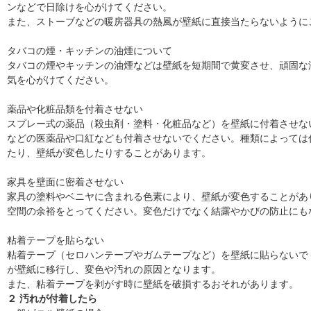
ンなどで日除けを心がけてください。
また、ストーブなどの暖房器具の熱風が壁紙に直接当たらないように
タバコの煙・キッチンの油煙について
タバコの煙やキッチンの油煙などは壁紙を短期間で黄変させ、頑固な
気を心がけてください。
薬品や化粧品類を付着させない
スプレー式の薬品（殺虫剤・塗料・化粧品など）を壁紙に付着させな
などの医薬品や口紅なども付着させないでください。種類によっては
たり、壁紙が変色したりすることがあります。
家具を壁面に密着させない
家具の塗料やベニヤに含まれる色素により、壁紙が変色することがあ
空間の余裕をとってください。変色だけでなく結露やかびの防止にも
粘着テープを貼らない
粘着テープ（セロハンテープやガムテープなど）を壁紙に貼らないで
が壁紙に移行し、変色や汚れの原因となります。
また、粘着テープを剥がす時に壁紙を破損するおそれがあります。
２ 汚れが付着したら