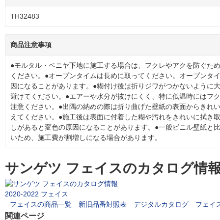
TH32483
商品注意事項
●モルタル・ベニヤ下地に施工する場合は、フクレやアクを防ぐた
ください。●オープンタイムは長めに取ってください。オープンタ
因になることがあります。●糊付け後は折りジワがつかないように
避けてください。●エアーや水分が抜けにくく、特に低温時にはフ
注意ください。●出隅の納めの際は折り曲げた壁紙の表面からきれ
えてください。●施工後は表面に付着した糊や汚れをきれいに拭き
しがあると変色の原因になることがあります。●一般ビニル壁紙と
いため、施工費が割増しになる場合があります。
サンゲツ フェイスのカタログ情
2020-2022 フェイス
フェイスの商品一覧
新旧品番対照表
デジタルカタログ
フェイ
関連ページ