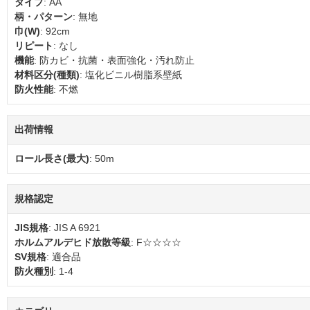
タイプ
: AA
柄・パターン
: 無地
巾(W)
: 92cm
リピート
: なし
機能
: 防カビ・抗菌・表面強化・汚れ防止
材料区分(種類)
: 塩化ビニル樹脂系壁紙
防火性能
: 不燃
出荷情報
ロール長さ(最大)
: 50m
規格認定
JIS規格
: JIS A 6921
ホルムアルデヒド放散等級
: F☆☆☆☆
SV規格
: 適合品
防火種別
: 1-4