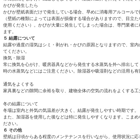
かびが発生したら
かびが壁紙表面だけで発生している場合、早めに消毒用アルコールで
（壁紙の種類によっては表面が損傷する場合がありますので、目立た
使用ください）。かびが大量に発生してしまった場合は、専門業者に
ます。
５ 結露について
結露や過度の湿気はシミ・剥がれ・かびの原因となりますので、室内
てください。
換気・除湿
常に換気を心がけ、暖房器具などから発生する水蒸気を外へ排出して
時の水蒸気などにはご注意ください。除湿器や吸湿剤などの活用も有
通気をよくする
家具裏などの隙間に余裕を取り、建物全体の空気の流れをよくする工
冬の結露について
冬場は室内と外気の気温差が大きく、結露が発生しやすい時期です。
また、加湿器を使用した後などは特に発生しやすくなります。こまめ
ださい。
６ その他
壁紙は日頃からある程度のメンテナンスを行いながら、使用状況に応じ