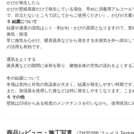
かびが発生したら
かびが壁紙表面だけで発生している場合、早めに消毒用アルコール
で、目立たないところで試してからご使用ください）。かびが大量
５ 結露について
結露や過度の湿気はシミ・剥がれ・かびの原因となりますので、室
換気・除湿
常に換気を心がけ、暖房器具などから発生する水蒸気を外へ排出し
の活用も有効です。
通気をよくする
家具裏などの隙間に余裕を取り、建物全体の空気の流れをよくする
冬の結露について
冬場は室内と外気の気温差が大きく、結露が発生しやすい時期です
また、加湿器を使用した後などは特に発生しやすくなります。こま
６ その他
壁紙は日頃からある程度のメンテナンスを行いながら、使用状況に応
商品レビュー・施工写真
（TH30266 フェイス Textu