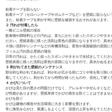
粘着テープを貼らない
粘着テープ（セロハンテープやガムテープなど）を壁紙に貼らない
また、粘着テープを剥がす時に壁紙を破損するおそれがあります。
２ 汚れが付着したら
一般ビニル壁紙の場合
飲食物や調味料などの汚れは、直ちにかたく絞ったスポンジやタオ
ださい。壁紙表面に残った洗剤は変色の原因になりますので、真水
※強い洗剤やシンナーなどの有機溶剤は、変色や表面破損の原因に
フィルム汚れ防止壁紙の場合
日常の汚れは、かたく絞ったスポンジやタオルで水拭きしてくださ
壁紙表面に残った洗剤は変色の原因になりますので、真水かぬるま
３ 剥がれてきた壁紙のメンテナンス
部分的な剥がれであれば、剥がれが広がる前にゴミや埃を取り除い
着してください。剥がれてから時間が経ったものや、劣化して硬く
４ かびについて
かびは見た目の悪さの問題だけでなく、アレルギーやぜんそくなど
び性能がありますが、壁紙単体でかびの発生を防ぐことはできませ
かびを防ぐ
かびは建物の構造や生活環境に大きく影響を受けます。
常に換気を心がけ、風通しをよくして、湿度の上昇を抑えてくださ