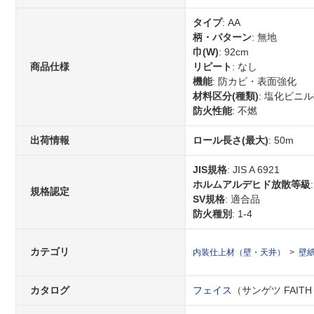
タイプ
: AA
柄・パターン
: 無地
巾(W)
: 92cm
商品仕様
リピート
: なし
機能
: 防カビ・表面強化
材料区分(種類)
: 塩化ビニ
防火性能
: 不燃
出荷情報
ロール長さ(最大)
: 50m
JIS規格
: JIS A 6921
ホルムアルデヒド放散等級
規格認定
SV規格
: 適合品
防火種別
: 1-4
カテゴリ
内装仕上材（壁・天井）
壁
カタログ
フェイス
（サンゲツ FAITH 2