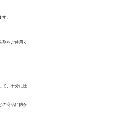
ます。
洗剤をご使用く
して、十分に圧
どの商品に防か