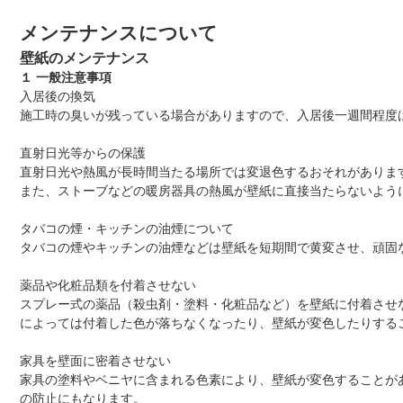
メンテナンスについて
壁紙のメンテナンス
１ 一般注意事項
入居後の換気
施工時の臭いが残っている場合がありますので、入居後一週間程度
直射日光等からの保護
直射日光や熱風が長時間当たる場所では変退色するおそれがありま
また、ストーブなどの暖房器具の熱風が壁紙に直接当たらないよう
タバコの煙・キッチンの油煙について
タバコの煙やキッチンの油煙などは壁紙を短期間で黄変させ、頑固
薬品や化粧品類を付着させない
スプレー式の薬品（殺虫剤・塗料・化粧品など）を壁紙に付着させ
によっては付着した色が落ちなくなったり、壁紙が変色したりする
家具を壁面に密着させない
家具の塗料やベニヤに含まれる色素により、壁紙が変色することが
の防止にもなります。