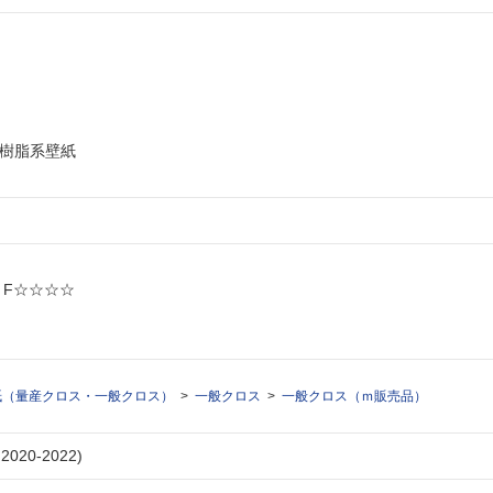
ル樹脂系壁紙
: F☆☆☆☆
紙（量産クロス・一般クロス）
一般クロス
一般クロス（ｍ販売品）
020-2022)