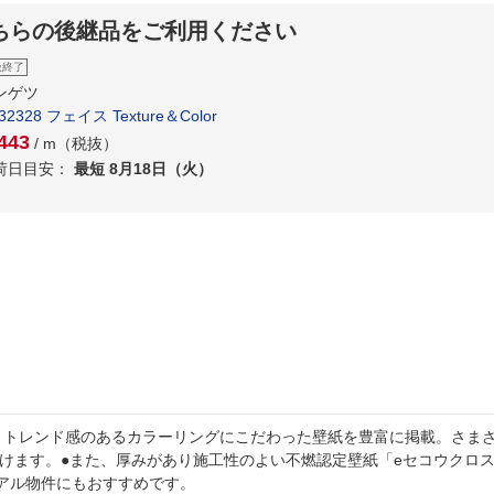
ちらの後継品をご利用ください
扱終了
ンゲツ
32328 フェイス Texture＆Color
443
/ m（税抜）
荷日目安：
最短 8月18日（火）
とトレンド感のあるカラーリングにこだわった壁紙を豊富に掲載。さま
だけます。●また、厚みがあり施工性のよい不燃認定壁紙「eセコウクロ
アル物件にもおすすめです。