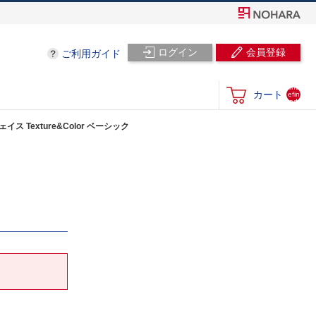
ログイン
会員登録
ご利用ガイド
und
カート
efin
ed
フェイス Texture&Color ベーシック