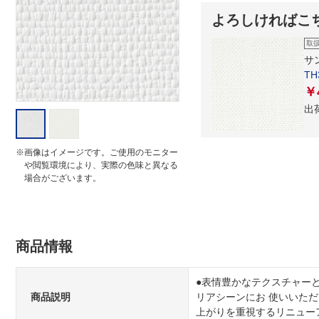
i
よろしければこ
n
g
取
サ
TH
￥
出
※画像はイメージです。ご使用のモニター
や閲覧環境により、実際の色味と異なる
場合がございます。
商品情報
●表情豊かなテクスチャー
商品説明
リアシーンにお 使いいた
上がりを重視するリニュー