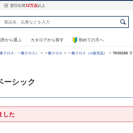
翌日出荷
12万点
以上
場所から選ぶ
カタログから探す
初めての方へ
産クロス・一般クロス）
一般クロス
一般クロス（ｍ販売品）
TH30266 
or ベーシック
ました