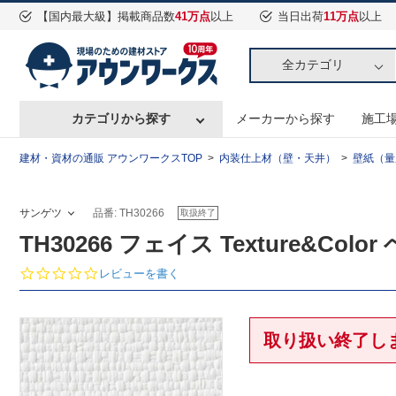
【国内最大級】掲載商品数
41万点
以上
当日出荷
11万点
以上
全カテゴリ
カテゴリから探す
メーカーから探す
施工
建材・資材の通販 アウンワークスTOP
内装仕上材（壁・天井）
壁紙（量
サンゲツ
品番: TH30266
取扱終了
TH30266 フェイス Texture&Col
0.
レビューを書く
0
s
t
a
取り扱い終了し
r
r
a
t