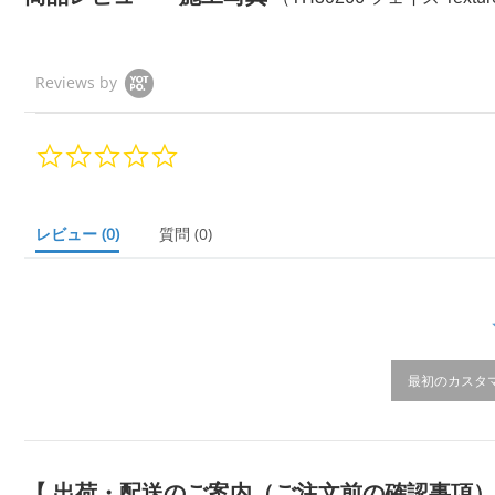
Reviews by
0.
0
s
t
a
レビュー
(0)
質問
(0)
r
r
a
t
i
n
g
最初のカスタ
【 出荷・配送のご案内（ご注文前の確認事項