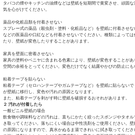
タバコの煙やキッチンの油煙などは壁紙を短期間で黄変させ、頑固な
気を心がけてください。
薬品や化粧品類を付着させない
スプレー式の薬品（殺虫剤・塗料・化粧品など）を壁紙に付着させな
などの医薬品や口紅なども付着させないでください。種類によっては
たり、壁紙が変色したりすることがあります。
家具を壁面に密着させない
家具の塗料やベニヤに含まれる色素により、壁紙が変色することがあ
空間の余裕をとってください。変色だけでなく結露やかびの防止にも
粘着テープを貼らない
粘着テープ（セロハンテープやガムテープなど）を壁紙に貼らないで
が壁紙に移行し、変色や汚れの原因となります。
また、粘着テープを剥がす時に壁紙を破損するおそれがあります。
２ 汚れが付着したら
一般ビニル壁紙の場合
飲食物や調味料などの汚れは、直ちにかたく絞ったスポンジやタオル
き取ってください。落ちにくい場合は中性洗剤をご使用ください。壁
の原因になりますので、真水かぬるま湯できれいに拭き取ってくださ