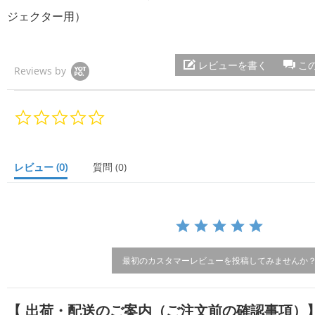
ジェクター用）
レビューを書く
こ
Reviews by
0.
0
s
t
a
レビュー
(0)
質問
(0)
r
r
a
t
i
n
g
最初のカスタマーレビューを投稿してみませんか
【 出荷・配送のご案内（ご注文前の確認事項）