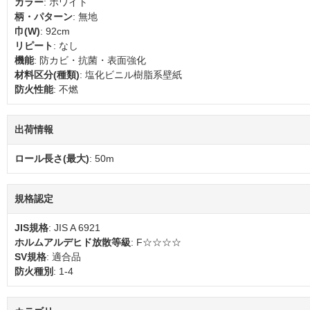
カラー
: ホワイト
柄・パターン
: 無地
巾(W)
: 92cm
リピート
: なし
機能
: 防カビ・抗菌・表面強化
材料区分(種類)
: 塩化ビニル樹脂系壁紙
防火性能
: 不燃
出荷情報
ロール長さ(最大)
: 50m
規格認定
JIS規格
: JIS A 6921
ホルムアルデヒド放散等級
: F☆☆☆☆
SV規格
: 適合品
防火種別
: 1-4