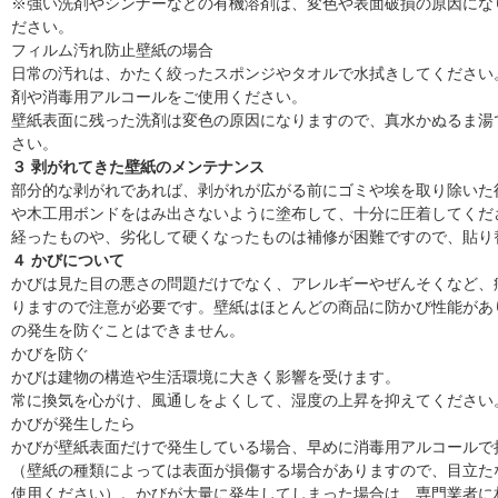
※強い洗剤やシンナーなどの有機溶剤は、変色や表面破損の原因にな
ださい。
フィルム汚れ防止壁紙の場合
日常の汚れは、かたく絞ったスポンジやタオルで水拭きしてください
剤や消毒用アルコールをご使用ください。
壁紙表面に残った洗剤は変色の原因になりますので、真水かぬるま湯
さい。
３ 剥がれてきた壁紙のメンテナンス
部分的な剥がれであれば、剥がれが広がる前にゴミや埃を取り除いた
や木工用ボンドをはみ出さないように塗布して、十分に圧着してくだ
経ったものや、劣化して硬くなったものは補修が困難ですので、貼り
４ かびについて
かびは見た目の悪さの問題だけでなく、アレルギーやぜんそくなど、
りますので注意が必要です。壁紙はほとんどの商品に防かび性能があ
の発生を防ぐことはできません。
かびを防ぐ
かびは建物の構造や生活環境に大きく影響を受けます。
常に換気を心がけ、風通しをよくして、湿度の上昇を抑えてください
かびが発生したら
かびが壁紙表面だけで発生している場合、早めに消毒用アルコールで
（壁紙の種類によっては表面が損傷する場合がありますので、目立た
使用ください）。かびが大量に発生してしまった場合は、専門業者に