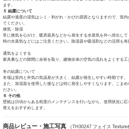
ます。
５ 結露について
結露や過度の湿気はシミ・剥がれ・かびの原因となりますので、室内
てください。
換気・除湿
常に換気を心がけ、暖房器具などから発生する水蒸気を外へ排出して
時の水蒸気などにはご注意ください。除湿器や吸湿剤などの活用も有
通気をよくする
家具裏などの隙間に余裕を取り、建物全体の空気の流れをよくする工
冬の結露について
冬場は室内と外気の気温差が大きく、結露が発生しやすい時期です。
また、加湿器を使用した後などは特に発生しやすくなります。こまめ
ださい。
６ その他
壁紙は日頃からある程度のメンテナンスを行いながら、使用状況に応じ
替えをおすすめします。
商品レビュー・施工写真
（TH30247 フェイス Textur