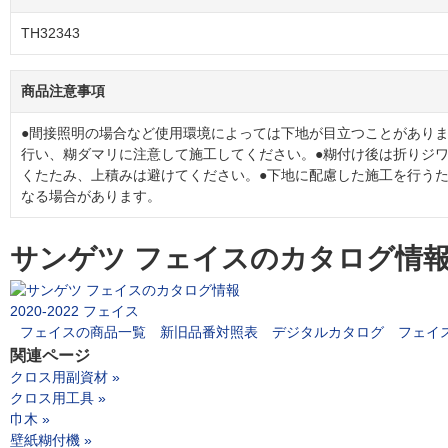
TH32343
商品注意事項
●間接照明の場合など使用環境によっては下地が目立つことがあり
行い、糊ダマリに注意して施工してください。●糊付け後は折りジ
くたたみ、上積みは避けてください。●下地に配慮した施工を行う
なる場合があります。
サンゲツ フェイスのカタログ情
2020-2022 フェイス
フェイスの商品一覧
新旧品番対照表
デジタルカタログ
フェイ
関連ページ
クロス用副資材 »
クロス用工具 »
巾木 »
壁紙糊付機 »