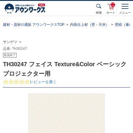
unde
fined
検索
カート
メニュー
建材・資材の通販 アウンワークスTOP
内装仕上材（壁・天井）
壁紙（量産
サンゲツ
品番: TH30247
取扱終了
TH30247 フェイス Texture&Color ベーシック
プロジェクター用
0.
レビューを書く
0
s
t
a
r
r
a
t
i
n