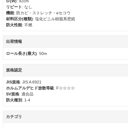
巾(W)
: 92cm
リピート
: なし
機能
: 防カビ・ストレッチ・eセコウ
材料区分(種類)
: 塩化ビニル樹脂系壁紙
防火性能
: 不燃
出荷情報
ロール長さ(最大)
: 50m
規格認定
JIS規格
: JIS A 6921
ホルムアルデヒド放散等級
: F☆☆☆☆
SV規格
: 適合品
防火種別
: 1-4
カテゴリ