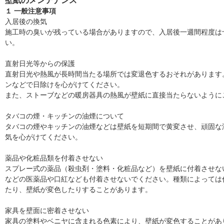
壁紙のメンテナンス
１ 一般注意事項
入居後の換気
施工時の臭いが残っている場合がありますので、入居後一週間程度は
い。
直射日光等からの保護
直射日光や熱風が長時間当たる場所では変退色するおそれがあります
ンなどで日除けを心がけてください。
また、ストーブなどの暖房器具の熱風が壁紙に直接当たらないように
タバコの煙・キッチンの油煙について
タバコの煙やキッチンの油煙などは壁紙を短期間で黄変させ、頑固な
気を心がけてください。
薬品や化粧品類を付着させない
スプレー式の薬品（殺虫剤・塗料・化粧品など）を壁紙に付着させな
などの医薬品や口紅なども付着させないでください。種類によっては
たり、壁紙が変色したりすることがあります。
家具を壁面に密着させない
家具の塗料やベニヤに含まれる色素により、壁紙が変色することがあ