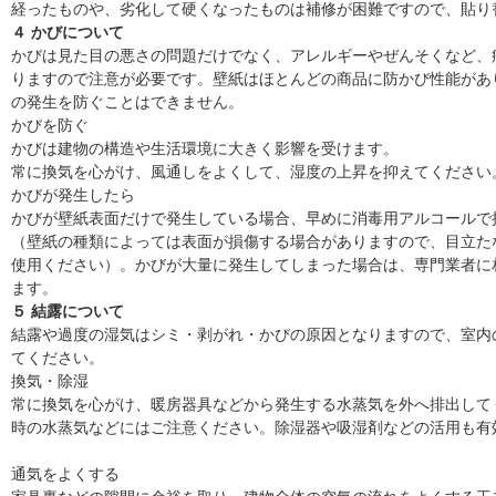
経ったものや、劣化して硬くなったものは補修が困難ですので、貼り
４ かびについて
かびは見た目の悪さの問題だけでなく、アレルギーやぜんそくなど、
りますので注意が必要です。壁紙はほとんどの商品に防かび性能があ
の発生を防ぐことはできません。
かびを防ぐ
かびは建物の構造や生活環境に大きく影響を受けます。
常に換気を心がけ、風通しをよくして、湿度の上昇を抑えてください
かびが発生したら
かびが壁紙表面だけで発生している場合、早めに消毒用アルコールで
（壁紙の種類によっては表面が損傷する場合がありますので、目立た
使用ください）。かびが大量に発生してしまった場合は、専門業者に
ます。
５ 結露について
結露や過度の湿気はシミ・剥がれ・かびの原因となりますので、室内
てください。
換気・除湿
常に換気を心がけ、暖房器具などから発生する水蒸気を外へ排出して
時の水蒸気などにはご注意ください。除湿器や吸湿剤などの活用も有
通気をよくする