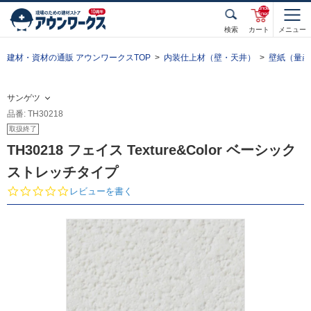
unde
fined
検索
カート
メニュー
建材・資材の通販 アウンワークスTOP
内装仕上材（壁・天井）
壁紙（量産
サンゲツ
品番: TH30218
取扱終了
TH30218 フェイス Texture&Color ベーシック
ストレッチタイプ
0.
レビューを書く
0
s
t
a
r
r
a
t
i
n