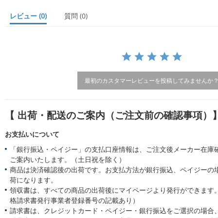
t
a
レビュー
(0)
質問
(0)
r
r
a
t
i
n
g
最初のカスタマーレビューを投稿してみませんか
【 出荷・配送のご案内（ご注文前の確認事項）
お支払いについて
「銀行振込・ペイジー」の支払口座情報は、ご注文後メーカー在庫
ご案内いたします。（土日祝を除く）
商品は決済確認後の出荷です。お支払方法が銀行振込、ペイジーの
荷になります。
領収書は、すべての商品の出荷後にマイページより発行ができます。
格請求書発行事業者登録番号の記載あり）
請求書は、クレジットカード・ペイジー・銀行振込をご選択の場合