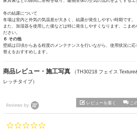
家具裏などの隙間に余裕を取り、建物全体の空気の流れをよくする工
冬の結露について
冬場は室内と外気の気温差が大きく、結露が発生しやすい時期です。
また、加湿器を使用した後などは特に発生しやすくなります。こまめ
ださい。
６ その他
壁紙は日頃からある程度のメンテナンスを行いながら、使用状況に応じ
替えをおすすめします。
商品レビュー・施工写真
（TH30218 フェイス Textur
レッチタイプ）
レビューを書く
こ
Reviews by
0.
0
s