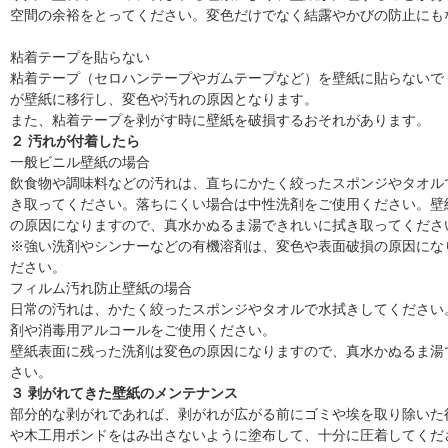
空間の余裕をとってください。変色だけでなく結露やかびの防止にも
粘着テープを貼らない
粘着テープ（セロハンテープやガムテープなど）を壁紙に貼らないで
が壁紙に移行し、変色や汚れの原因となります。
また、粘着テープを剥がす時に壁紙を破損するおそれがあります。
２ 汚れが付着したら
一般ビニル壁紙の場合
飲食物や調味料などの汚れは、直ちにかたく絞ったスポンジやタオル
き取ってください。落ちにくい場合は中性洗剤をご使用ください。壁
の原因になりますので、真水かぬるま湯できれいに拭き取ってくださ
※強い洗剤やシンナーなどの有機溶剤は、変色や表面破損の原因にな
ださい。
フィルム汚れ防止壁紙の場合
日常の汚れは、かたく絞ったスポンジやタオルで水拭きしてください
剤や消毒用アルコールをご使用ください。
壁紙表面に残った洗剤は変色の原因になりますので、真水かぬるま湯
さい。
３ 剥がれてきた壁紙のメンテナンス
部分的な剥がれであれば、剥がれが広がる前にゴミや埃を取り除いた
や木工用ボンドをはみ出さないように塗布して、十分に圧着してくだ