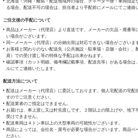
北海道・沖縄・離島・配送地域外の場合、チャーター便・車両指定
る場合、配送不可の場合は、担当者より手配前にメールにてご連絡
ご注文後の手配について
商品はメーカー（代理店）より直送です。メーカーの欠品・廃番等
い場合がございます。
同一メーカー（代理店）の分納出荷は対応できない場合がございま
お客様と関わりのない配送先（公共施設・駐車場・店舗・会社）、
肩）での受け渡し等の特殊な手配は出来かねます。
確認事項（カット明細、備考欄記載事項、配送先等）がある場合は
ルにてご連絡いたします。
配送方法について
配送はメーカー（代理店）に委託しております。個人宅配送の宅配
すのでご注意ください。
配送業者のご指定はできません。
お届けは、車上渡し又は軒先渡しです。２階以上の階上げや、地下
受けできません。
配送車両は４トン車以上の大型車両の可能性がございます。
商品によっては、会社名・屋号が必要な場合がございます。商品ペ
ださい。