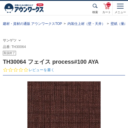
unde
fined
検索
カート
メニュー
建材・資材の通販 アウンワークスTOP
内装仕上材（壁・天井）
壁紙（量産
サンゲツ
品番: TH30064
取扱終了
TH30064 フェイス process#100 AYA
0.
レビューを書く
0
s
t
a
r
r
a
t
i
n
g