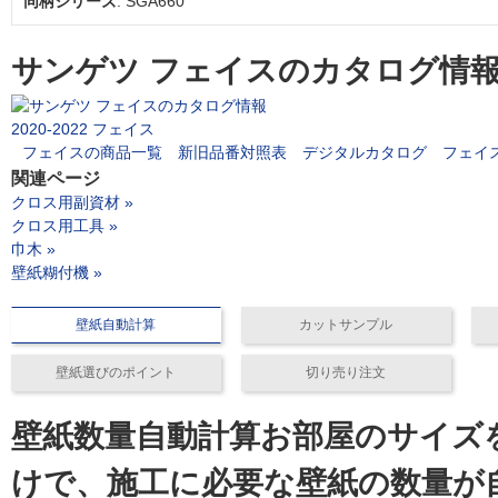
同柄シリーズ
: SGA660
サンゲツ フェイスのカタログ情
2020-2022 フェイス
フェイスの商品一覧
新旧品番対照表
デジタルカタログ
フェイ
関連ページ
クロス用副資材 »
クロス用工具 »
巾木 »
壁紙糊付機 »
壁紙自動計算
カットサンプル
壁紙選びのポイント
切り売り注文
壁紙数量自動計算
お部屋のサイズ
けで、施工に必要な壁紙の数量が