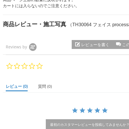
カートには入らないのでご注意ください。
商品レビュー・施工写真
（TH30064 フェイス process
レビューを書く
こ
Reviews by
0.
0
s
t
a
レビュー
(0)
質問
(0)
r
r
a
t
i
n
g
最初のカスタマーレビューを投稿してみませんか