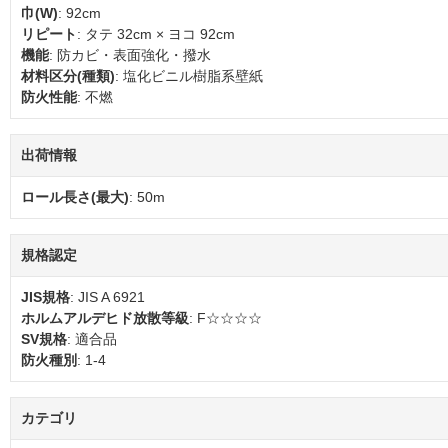
巾(W)
: 92cm
リピート
: タテ 32cm × ヨコ 92cm
機能
: 防カビ・表面強化・撥水
材料区分(種類)
: 塩化ビニル樹脂系壁紙
防火性能
: 不燃
出荷情報
ロール長さ(最大)
: 50m
規格認定
JIS規格
: JIS A 6921
ホルムアルデヒド放散等級
: F☆☆☆☆
SV規格
: 適合品
防火種別
: 1-4
カテゴリ