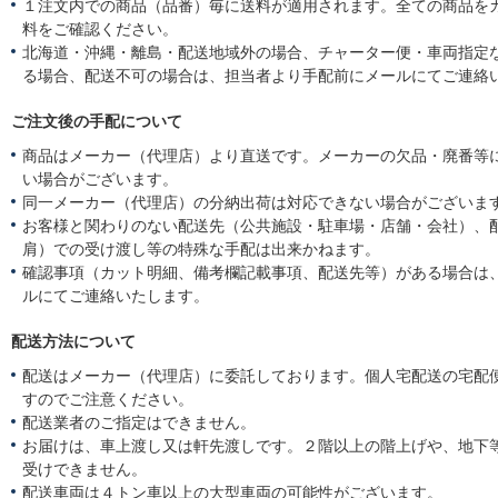
１注文内での商品（品番）毎に送料が適用されます。全ての商品を
料をご確認ください。
北海道・沖縄・離島・配送地域外の場合、チャーター便・車両指定
る場合、配送不可の場合は、担当者より手配前にメールにてご連絡
ご注文後の手配について
商品はメーカー（代理店）より直送です。メーカーの欠品・廃番等
い場合がございます。
同一メーカー（代理店）の分納出荷は対応できない場合がございま
お客様と関わりのない配送先（公共施設・駐車場・店舗・会社）、
肩）での受け渡し等の特殊な手配は出来かねます。
確認事項（カット明細、備考欄記載事項、配送先等）がある場合は
ルにてご連絡いたします。
配送方法について
配送はメーカー（代理店）に委託しております。個人宅配送の宅配
すのでご注意ください。
配送業者のご指定はできません。
お届けは、車上渡し又は軒先渡しです。２階以上の階上げや、地下
受けできません。
配送車両は４トン車以上の大型車両の可能性がございます。