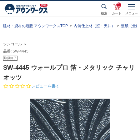
unde
fined
検索
カート
メニュー
建材・資材の通販 アウンワークスTOP
内装仕上材（壁・天井）
壁紙（量産
シンコール
品番: SW-4445
取扱終了
SW-4445 ウォールプロ 箔・メタリック チャリ
オッツ
0.
レビューを書く
0
s
t
a
r
r
a
t
i
n