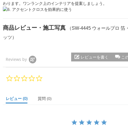
わります。ワンランク上のインテリアを提案しましょう。
商品レビュー・施工写真
（SW-4445 ウォールプロ 
ッツ）
レビューを書く
こ
Reviews by
0.
0
s
t
a
レビュー
(0)
質問
(0)
r
r
a
t
i
n