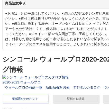
商品注意事項
●下地は十分に平滑にしてください。●濃いめの糊(エチレン酢ビ系接
ださい。●糊付け後は折りジワが付かないように大きくたたみ、重
い。●低温時に施工する場合、オープンタイムは長めにとってくださ
アーや水分が抜けにくく、低温時にふくれが生じることがあります
ってください。●ジョイント部や出入隅は丁寧に圧着してください。
は、付着した糊が乾燥する前に水で濡らしたきれいな布で拭き取っ
ァイバータイプのウエスを使用することで、よりきれいに拭き取る
シンコール ウォールプロ2020-2
グ情報
2020-2023 ウォールプロ
ウォールプロの商品一覧
新旧品番対照表
デジタルカタログ
ウ
壁紙選びのポイント
壁紙自動計算