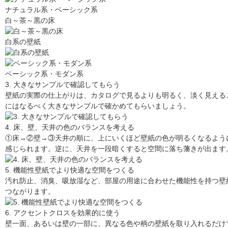
ナチュラル系・ベーシック系
白～茶～黒の床
白系の壁紙
ベーシック系・モダン系
3. 大きなサンプルで確認してもらう
壁紙の実際の仕上がりは、カタログで見るよりも明るく、淡く見える
にはなるべく大きなサンプルで確かめてもらいましょう。
4. 床、壁、天井の色のバランスを考える
①床→②壁→③天井の順に、上にいくほど壁紙の色が明るくなるよう
感じられます。逆に、天井を一段暗くすると空間に落ち藩きが出ます
5. 機能性壁紙でより快適な空間をつくる
汚れ防止、消臭、吸放湿など、部屋の用途に合わせた機能性を持つ壁
つながります。
6. アクセントクロスを効果的に使う
壁一面、あるいは壁の一部に、異なる色や柄の壁紙を取り入れるだけ