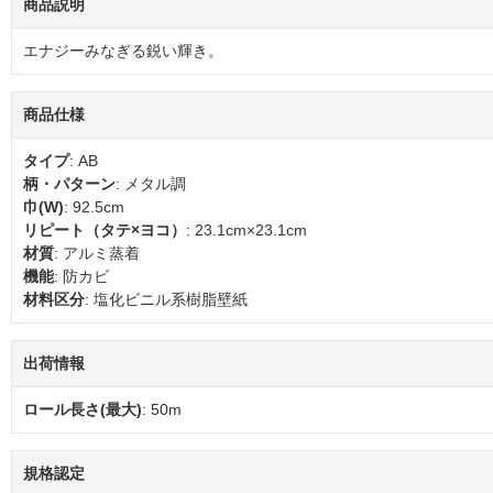
商品説明
エナジーみなぎる鋭い輝き。
商品仕様
タイプ
: AB
柄・パターン
: メタル調
巾(W)
: 92.5cm
リピート（タテ×ヨコ）
: 23.1cm×23.1cm
材質
: アルミ蒸着
機能
: 防カビ
材料区分
: 塩化ビニル系樹脂壁紙
出荷情報
ロール長さ(最大)
: 50m
規格認定