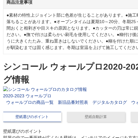
商品注意事項
●素材の特性上ジョイント部に色差が生じることがあります。●施工
落ちることがあります。●オープンタイムは夏期10～20分、冬期25
間おくと相剥ぎや目スキの原因となります。●カッターの刃は常に
ださい。●撫で付けは柔らかい刷毛を使用してください。●糊付け後
うに大きくたたみ、重ね置きはしないでください。●糊を付けた順に
が馴染むまでは固く感じます。冬期は室温を上げて施工してくださ
シンコール ウォールプロ2020-2
グ情報
2020-2023 ウォールプロ
ウォールプロの商品一覧
新旧品番対照表
デジタルカタログ
ウ
壁紙選びのポイント
壁紙自動計算
壁紙選びのポイント
部屋の中で一番面積が広くなる壁紙は、インテリアのイメージを左右