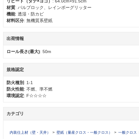
リピート（タテ×ヨコ）
: 64.0cm×91.5cm
材質
: パルプロック、レインボーグリッター
機能
: 透湿・防カビ
材料区分
: 無機質系壁紙
出荷情報
ロール長さ(最大)
: 50m
規格認定
防火種別
: 1-1
防火性能
: 不燃、準不燃
環境認定
: F☆☆☆☆
カテゴリ
内装仕上材（壁・天井）
壁紙（量産クロス・一般クロス）
一般クロス