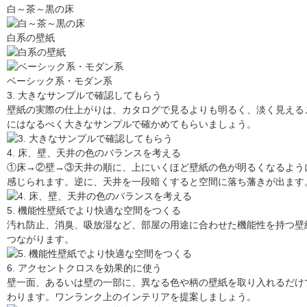
白～茶～黒の床
白系の壁紙
ベーシック系・モダン系
3. 大きなサンプルで確認してもらう
壁紙の実際の仕上がりは、カタログで見るよりも明るく、淡く見える
にはなるべく大きなサンプルで確かめてもらいましょう。
4. 床、壁、天井の色のバランスを考える
①床→②壁→③天井の順に、上にいくほど壁紙の色が明るくなるよう
感じられます。逆に、天井を一段暗くすると空間に落ち藩きが出ます
5. 機能性壁紙でより快適な空間をつくる
汚れ防止、消臭、吸放湿など、部屋の用途に合わせた機能性を持つ壁
つながります。
6. アクセントクロスを効果的に使う
壁一面、あるいは壁の一部に、異なる色や柄の壁紙を取り入れるだけ
わります。ワンランク上のインテリアを提案しましょう。