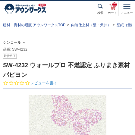
unde
fined
検索
カート
メニュー
建材・資材の通販 アウンワークスTOP
内装仕上材（壁・天井）
壁紙（量産
シンコール
品番: SW-4232
取扱終了
SW-4232 ウォールプロ 不燃認定 ふりまき素材
パピヨン
0.
レビューを書く
0
s
t
a
r
r
a
t
i
n