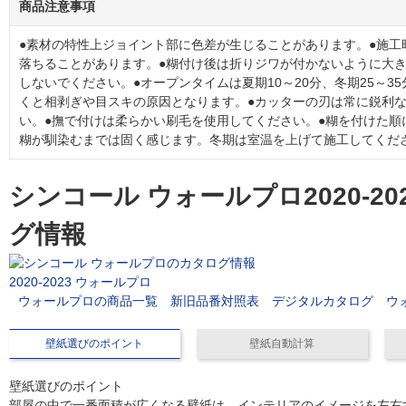
商品注意事項
●素材の特性上ジョイント部に色差が生じることがあります。●施工
落ちることがあります。●糊付け後は折りジワが付かないように大
しないでください。●オープンタイムは夏期10～20分、冬期25～3
くと相剥ぎや目スキの原因となります。●カッターの刃は常に鋭利
い。●撫で付けは柔らかい刷毛を使用してください。●糊を付けた順
糊が馴染むまでは固く感じます。冬期は室温を上げて施工してくだ
シンコール ウォールプロ2020-2
グ情報
2020-2023 ウォールプロ
ウォールプロの商品一覧
新旧品番対照表
デジタルカタログ
ウ
壁紙選びのポイント
壁紙自動計算
壁紙選びのポイント
部屋の中で一番面積が広くなる壁紙は、インテリアのイメージを左右