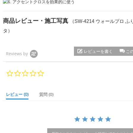
商品レビュー・施工写真
（SW-4214 ウォールプロ 
タ）
レビューを書く
こ
Reviews by
0.
0
s
t
a
レビュー
(0)
質問
(0)
r
r
a
t
i
n
g