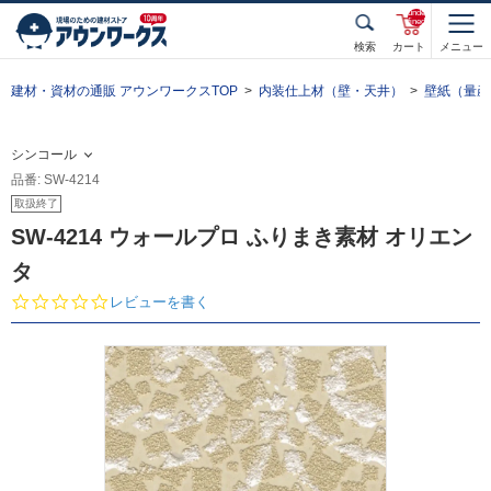
unde
fined
検索
カート
メニュー
建材・資材の通販 アウンワークスTOP
内装仕上材（壁・天井）
壁紙（量産
シンコール
品番: SW-4214
取扱終了
SW-4214 ウォールプロ ふりまき素材 オリエン
タ
0.
レビューを書く
0
s
t
a
r
r
a
t
i
n