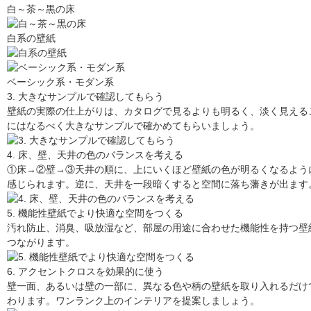
白～茶～黒の床
白系の壁紙
ベーシック系・モダン系
3. 大きなサンプルで確認してもらう
壁紙の実際の仕上がりは、カタログで見るよりも明るく、淡く見える
にはなるべく大きなサンプルで確かめてもらいましょう。
4. 床、壁、天井の色のバランスを考える
①床→②壁→③天井の順に、上にいくほど壁紙の色が明るくなるよう
感じられます。逆に、天井を一段暗くすると空間に落ち藩きが出ます
5. 機能性壁紙でより快適な空間をつくる
汚れ防止、消臭、吸放湿など、部屋の用途に合わせた機能性を持つ壁
つながります。
6. アクセントクロスを効果的に使う
壁一面、あるいは壁の一部に、異なる色や柄の壁紙を取り入れるだけ
わります。ワンランク上のインテリアを提案しましょう。