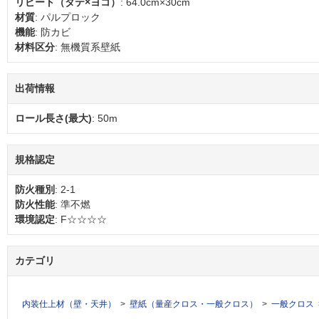
リピート（タテ×ヨコ）
: 64.0cm×30cm
材質
: パルプロック
機能
: 防カビ
材料区分
: 無機質系壁紙
出荷情報
ロール長さ(最大)
: 50m
規格認定
防火種別
: 2-1
防火性能
: 準不燃
環境認定
: F☆☆☆☆
カテゴリ
内装仕上材（壁・天井）
壁紙（量産クロス・一般クロス）
一般クロス