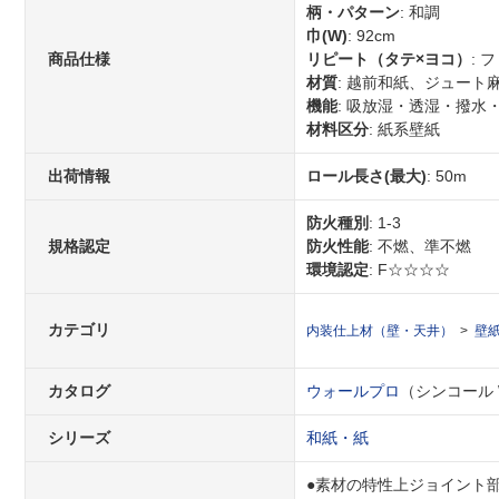
柄・パターン
: 和調
巾(W)
: 92cm
商品仕様
リピート（タテ×ヨコ）
: 
材質
: 越前和紙、ジュート
機能
: 吸放湿・透湿・撥水
材料区分
: 紙系壁紙
出荷情報
ロール長さ(最大)
: 50m
防火種別
: 1-3
規格認定
防火性能
: 不燃、準不燃
環境認定
: F☆☆☆☆
カテゴリ
内装仕上材（壁・天井）
壁
カタログ
ウォールプロ
（シンコール WA
シリーズ
和紙・紙
●素材の特性上ジョイント