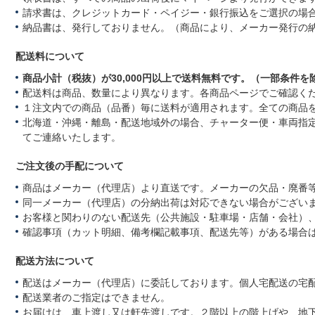
請求書は、クレジットカード・ペイジー・銀行振込をご選択の場
納品書は、発行しておりません。（商品により、メーカー発行の
配送料について
商品小計（税抜）が30,000円以上で送料無料です。（一部条件を
配送料は商品、数量により異なります。各商品ページでご確認く
１注文内での商品（品番）毎に送料が適用されます。全ての商品
北海道・沖縄・離島・配送地域外の場合、チャーター便・車両指
てご連絡いたします。
ご注文後の手配について
商品はメーカー（代理店）より直送です。メーカーの欠品・廃番
同一メーカー（代理店）の分納出荷は対応できない場合がござい
お客様と関わりのない配送先（公共施設・駐車場・店舗・会社）
確認事項（カット明細、備考欄記載事項、配送先等）がある場合
配送方法について
配送はメーカー（代理店）に委託しております。個人宅配送の宅
配送業者のご指定はできません。
お届けは、車上渡し又は軒先渡しです。２階以上の階上げや、地