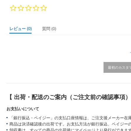
0.
0
s
t
a
レビュー
(0)
質問
(0)
r
r
a
t
i
n
g
最初のカスタ
【 出荷・配送のご案内（ご注文前の確認事項
お支払いについて
「銀行振込・ペイジー」の支払口座情報は、ご注文後メーカー在
商品は決済確認後の出荷です。お支払方法が銀行振込、ペイジー
領収書は、すべての商品の出荷後にマイページより発行ができます