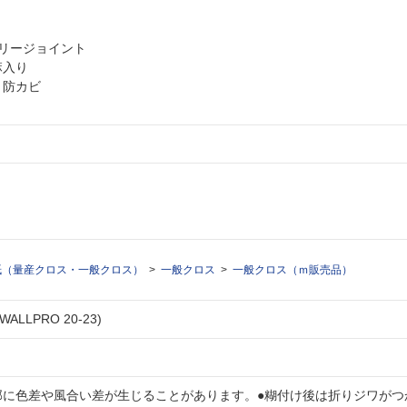
フリージョイント
麻入り
・防カビ
紙（量産クロス・一般クロス）
一般クロス
一般クロス（ｍ販売品）
LLPRO 20-23)
部に色差や風合い差が生じることがあります。●糊付け後は折りジワがつ