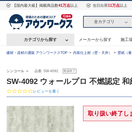
【国内最大級】掲載商品数
41万点
以上
当日出荷
11万点
以上
全カテゴリ
カテゴリから探す
メーカーから探す
施工
建材・資材の通販 アウンワークスTOP
内装仕上材（壁・天井）
壁紙（量
シンコール
品番: SW-4092
取扱終了
SW-4092 ウォールプロ 不燃認定 
0.
レビューを書く
0
s
t
a
取り扱い終了し
r
r
a
t