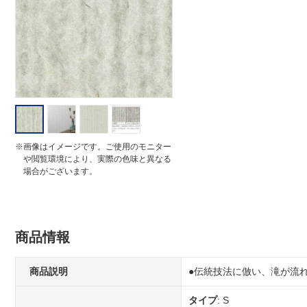
i
n
g
※画像はイメージです。ご使用のモニター
や閲覧環境により、実際の色味と異なる
場合がございます。
商品情報
商品説明
●伝統技法に倣い、滝が流
タイプ
: S