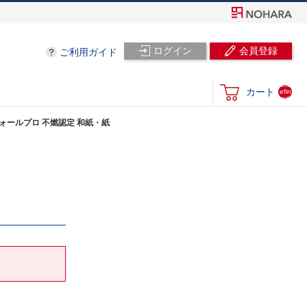
ログイン
会員登録
ご利用ガイド
und
カート
efin
ed
 ウォールプロ 不燃認定 和紙・紙