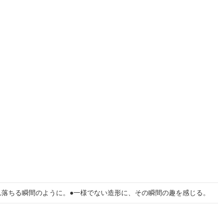
れ落ちる瞬間のように。●一様でない造形に、その瞬間の趣を感じる。