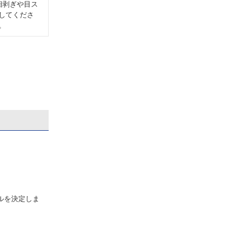
相剥ぎや目ス
してくださ
。
ルを決定しま