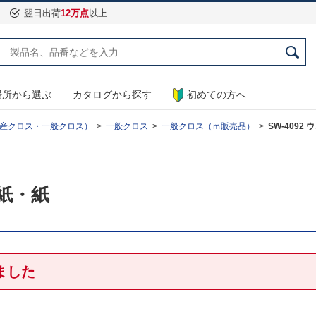
翌日出荷
12万点
以上
場所から選ぶ
カタログから探す
初めての方へ
産クロス・一般クロス）
一般クロス
一般クロス（ｍ販売品）
SW-4092
和紙・紙
ました