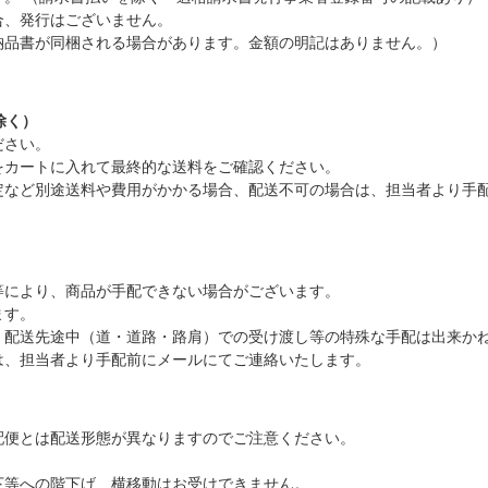
合、発行はございません。
納品書が同梱される場合があります。金額の明記はありません。）
除く）
ださい。
をカートに入れて最終的な送料をご確認ください。
定など別途送料や費用がかかる場合、配送不可の場合は、担当者より手
等により、商品が手配できない場合がございます。
ます。
、配送先途中（道・道路・路肩）での受け渡し等の特殊な手配は出来か
は、担当者より手配前にメールにてご連絡いたします。
配便とは配送形態が異なりますのでご注意ください。
下等への階下げ、横移動はお受けできません。