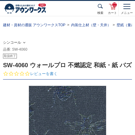
unde
fined
検索
カート
メニュー
建材・資材の通販 アウンワークスTOP
内装仕上材（壁・天井）
壁紙（量産
シンコール
品番: SW-4060
取扱終了
SW-4060 ウォールプロ 不燃認定 和紙・紙 バズ
0.
レビューを書く
0
s
t
a
r
r
a
t
i
n
g