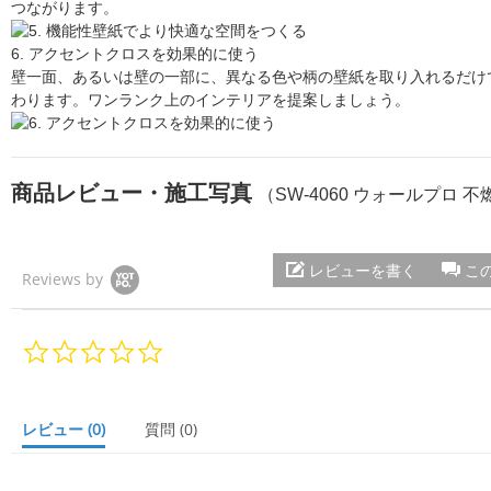
つながります。
6. アクセントクロスを効果的に使う
壁一面、あるいは壁の一部に、異なる色や柄の壁紙を取り入れるだけ
わります。ワンランク上のインテリアを提案しましょう。
商品レビュー・施工写真
（SW-4060 ウォールプロ 
レビューを書く
こ
Reviews by
0.
0
s
t
a
レビュー
(0)
質問
(0)
r
r
a