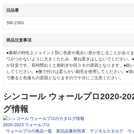
旧品番
SW-2365
商品注意事項
●素材の特性上ジョイント部に色差や風合い差が生じることがありま
ワがつかないように大きくたたみ、重ね置きはしないでください。●
が目安です。長時間おくと相剥ぎや目スキの原因となります。●鋭
してください。●撫で付けは柔らかい刷毛を使用してください。●強
で擦ると色落ちの原因となりますので十分にご注意ください。
シンコール ウォールプロ2020-2
グ情報
2020-2023 ウォールプロ
ウォールプロの商品一覧
新旧品番対照表
デジタルカタログ
ウ