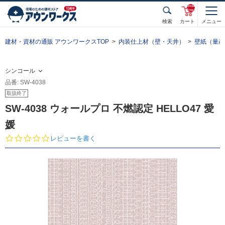
unde
fined
検索
カート
メニュー
建材・資材の通販 アウンワークスTOP
内装仕上材（壁・天井）
壁紙（量産
シンコール
品番: SW-4038
取扱終了
SW-4038 ウォールプロ 不燃認定 HELLO47 愛
媛
0.
レビューを書く
0
s
t
a
r
r
a
t
i
n