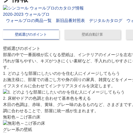
2020-2023 ウォールプロ
ウォールプロの商品一覧
新旧品番対照表
デジタルカタログ
ウ
壁紙選びのポイント
壁紙自動計算
壁紙選びのポイント
部屋の中で一番面積が広くなる壁紙は、インテリアのイメージを左右
汚れが落ちやすい、キズがつきにくい素材など、手入れのしやすさに
す。
1. どのような部屋にしたいのかを住む人にイメージしてもらう
お施主様に、部屋での過ごし方や身の回りの家具、雑貨などをイメー
イフスタイルに合わせてインテリアスタイルを決定します。
2. 床材やドアの色調と合わせて基本色を考える
木目の色調は、赤味、黄味、グレー味のあるものなど、さまざまです
調に合わせることで、部屋に統一感が生まれます。
無彩色～こげ茶の床
グレー系の壁紙