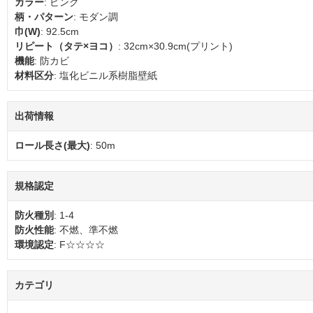
カラー
: ピンク
柄・パターン
: モダン調
巾(W)
: 92.5cm
リピート（タテ×ヨコ）
: 32cm×30.9cm(プリント)
機能
: 防カビ
材料区分
: 塩化ビニル系樹脂壁紙
出荷情報
ロール長さ(最大)
: 50m
規格認定
防火種別
: 1-4
防火性能
: 不燃、準不燃
環境認定
: F☆☆☆☆
カテゴリ