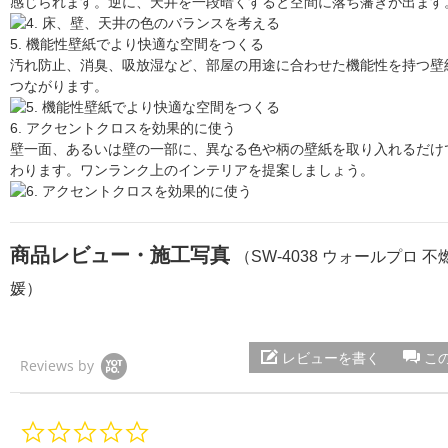
感じられます。逆に、天井を一段暗くすると空間に落ち藩きが出ます
5. 機能性壁紙でより快適な空間をつくる
汚れ防止、消臭、吸放湿など、部屋の用途に合わせた機能性を持つ壁
つながります。
6. アクセントクロスを効果的に使う
壁一面、あるいは壁の一部に、異なる色や柄の壁紙を取り入れるだけ
わります。ワンランク上のインテリアを提案しましょう。
商品レビュー・施工写真
（SW-4038 ウォールプロ 不燃
媛）
レビューを書く
こ
Reviews by
0.
0