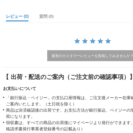
s
t
a
レビュー
(0)
質問
(0)
r
r
a
t
i
n
g
最初のカスタマーレビューを投稿してみませんか
【 出荷・配送のご案内（ご注文前の確認事項）
お支払いについて
「銀行振込・ペイジー」の支払口座情報は、ご注文後メーカー在庫
ご案内いたします。（土日祝を除く）
商品は決済確認後の出荷です。お支払方法が銀行振込、ペイジーの
荷になります。
領収書は、すべての商品の出荷後にマイページより発行ができます。
格請求書発行事業者登録番号の記載あり）