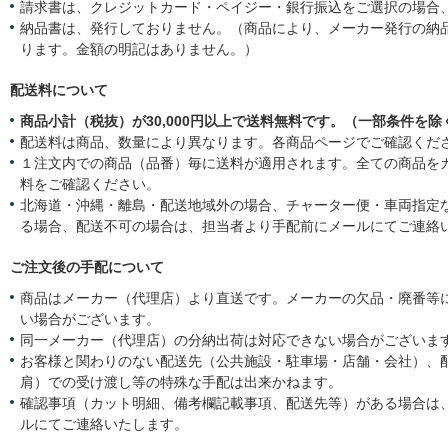
請求書は、クレジットカード・ペイジー・銀行振込をご選択の場合
納品書は、発行しておりません。（商品により、メーカー発行の納
ります。金額の明記はありません。）
配送料について
商品小計（税抜）が30,000円以上で送料無料です。（一部条件を除
配送料は商品、数量により異なります。各商品ページでご確認くだ
１注文内での商品（品番）毎に送料が適用されます。全ての商品を
料をご確認ください。
北海道・沖縄・離島・配送地域外の場合、チャーター便・車両指定
る場合、配送不可の場合は、担当者より手配前にメールにてご連絡
ご注文後の手配について
商品はメーカー（代理店）より直送です。メーカーの欠品・廃番等
い場合がございます。
同一メーカー（代理店）の分納出荷は対応できない場合がございま
お客様と関わりのない配送先（公共施設・駐車場・店舗・会社）、
肩）での受け渡し等の特殊な手配は出来かねます。
確認事項（カット明細、備考欄記載事項、配送先等）がある場合は
ルにてご連絡いたします。