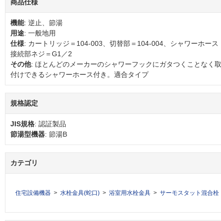
商品仕様
機能
: 逆止、節湯
用途
: 一般地用
仕様
: カートリッジ＝104-003、切替部＝104-004、シャワーホース
接続部ネジ＝G1／2
その他
: ほとんどのメーカーのシャワーフックにガタつくことなく
付けできるシャワーホース付き。適合タイプ
規格認定
JIS規格
: 認証製品
節湯型機器
: 節湯B
カテゴリ
住宅設備機器
水栓金具(蛇口)
浴室用水栓金具
サーモスタット混合栓