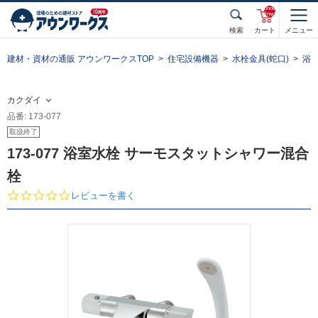
unde
fined
検索
カート
メニュー
建材・資材の通販 アウンワークスTOP
住宅設備機器
水栓金具(蛇口)
浴
カクダイ
品番: 173-077
取扱終了
173-077 浴室水栓 サーモスタットシャワー混合
栓
0.
レビューを書く
0
s
t
a
r
r
a
t
i
n