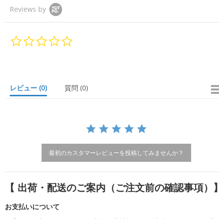
Reviews by
0.
0
s
t
a
r
レビュー
(0)
質問
(0)
r
a
t
i
n
g
最初のカスタマーレビューを投稿してみませんか？
【 出荷・配送のご案内（ご注文前の確認事項）
お支払いについて