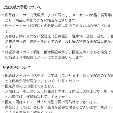
ご注文後の手配について
商品はメーカー（代理店）より直送です。メーカーの欠品・廃番等
より、商品が手配できない場合がございます。
同一メーカー（代理店）の分納出荷は対応できない場合がございま
す。
お客様と関わりのない配送先（公共施設・駐車場・店舗・会社）、
送先途中（道・道路・路肩）での受け渡し等の特殊な手配は出来か
ます。
確認事項（カット明細、備考欄記載事項、配送先等）がある場合は
担当者より手配前にメールにてご連絡いたします。
配送方法について
配送はメーカー（代理店）に委託しております。個人宅配送の宅配
とは配送形態が異なりますのでご注意ください。
配送業者のご指定はできません。
お届けは、車上渡し又は軒先渡しです。２階以上の階上げや、地下
への階下げ、横移動はお受けできません。
配送車両は４トン車以上の大型車両の可能性がございます。
商品によっては、会社名・屋号が必要な場合がございます。商品ペ
ジの注意事項をご確認ください。