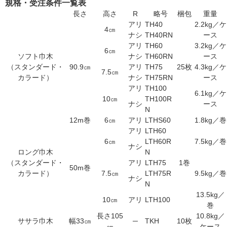
規格・受注条件一覧表
長さ
高さ
R
略号
梱包
重量
アリ
TH40
2.2kg／ケ
4㎝
ナシ
TH40RN
ース
アリ
TH60
3.2kg／ケ
6㎝
ソフト巾木
ナシ
TH60RN
ース
（スタンダード・
90.9㎝
アリ
TH75
25枚
4.3kg／ケ
7.5㎝
カラード）
ナシ
TH75RN
ース
アリ
TH100
6.1kg／ケ
10㎝
TH100R
ナシ
ース
N
12m巻
6㎝
アリ
LTHS60
1.8kg／巻
アリ
LTH60
6㎝
LTH60R
7.5kg／巻
ナシ
ロング巾木
N
（スタンダード・
アリ
LTH75
1巻
50m巻
カラード）
7.5㎝
LTH75R
9.5kg／巻
ナシ
N
13.5kg／
10㎝
アリ
LTH100
巻
長さ105
10.8kg／
ササラ巾木
幅33㎝
─
TKH
10枚
㎝
ケース