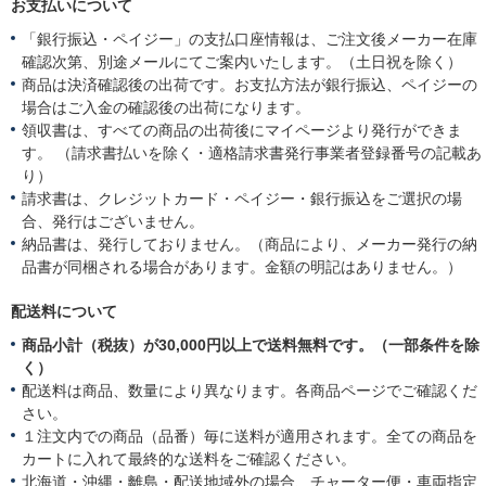
様
2
お支払いについて
o
0
n
2
「銀行振込・ペイジー」の支払口座情報は、ご注文後メーカー在庫
2
5
確認次第、別途メールにてご案内いたします。（土日祝を除く）
1
商品は決済確認後の出荷です。お支払方法が銀行振込、ペイジーの
F
場合はご入金の確認後の出荷になります。
e
b
領収書は、すべての商品の出荷後にマイページより発行ができま
2
す。 （請求書払いを除く・適格請求書発行事業者登録番号の記載あ
0
り）
2
請求書は、クレジットカード・ペイジー・銀行振込をご選択の場
5
合、発行はございません。
納品書は、発行しておりません。（商品により、メーカー発行の納
品書が同梱される場合があります。金額の明記はありません。）
配送料について
商品小計（税抜）が30,000円以上で送料無料です。（一部条件を除
く）
配送料は商品、数量により異なります。各商品ページでご確認くだ
さい。
１注文内での商品（品番）毎に送料が適用されます。全ての商品を
カートに入れて最終的な送料をご確認ください。
北海道・沖縄・離島・配送地域外の場合、チャーター便・車両指定