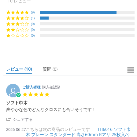
10 レビュー
s
t
(9)
a
(1)
r
r
(0)
a
(0)
t
(0)
i
n
g
レビュー
(10)
質問
(0)
ご購入者様
購入確認済
5.
0
ソフト巾木
s
R
r
爽やかな色でどんなクロスにも合いそうです！
t
e
e
a
'
v
v
シェアする
r
S
i
i
r
こちらは次の商品のレビューです：
h
TH6016 ソフト巾
2026-06-27
e
e
a
木 プレーン スタンダード 高さ60mm Rアリ 25枚入/ケ
a
w
w
t