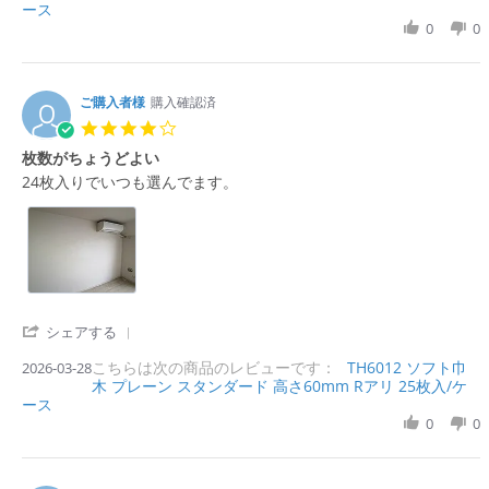
ース
r
b
s
i
e
0
0
y
t
n
R
購
a
g
e
入
t
v
者
i
i
ご購入者様
購入確認済
様
n
e
o
g
4.
w
n
ソ
0
枚数がちょうどよい
b
2
フ
s
y
7
ト
R
r
24枚入りでいつも選んでます。
t
購
J
巾
e
e
a
入
u
木
v
v
r
者
n
i
i
r
様
2
e
e
a
o
0
w
w
t
n
2
b
s
i
2
6
y
t
n
7
購
a
'
g
シェアする
J
入
t
S
u
者
i
こちらは次の商品のレビューです：
h
TH6012 ソフト巾
2026-03-28
n
様
n
木 プレーン スタンダード 高さ60mm Rアリ 25枚入/ケ
a
2
o
g
ース
r
0
n
枚
e
0
0
2
2
数
R
6
8
が
e
M
ち
v