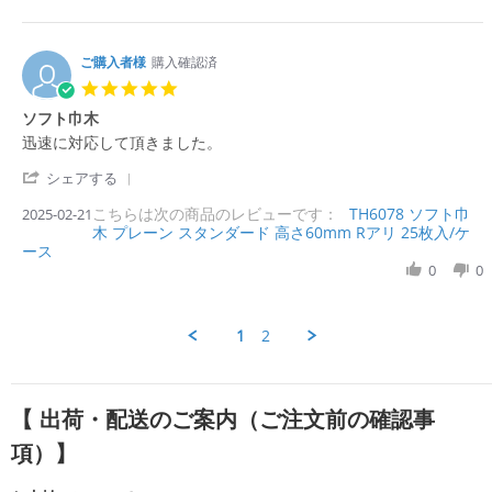
8
R
購
a
g
M
e
入
t
a
v
者
i
y
i
ご購入者様
購入確認済
様
n
2
e
o
g
5.
0
w
n
よ
0
2
ソフト巾木
b
6
か
s
5
y
M
っ
R
r
迅速に対応して頂きました。
t
購
a
た
e
e
a
入
y
で
'
v
v
シェアする
r
者
2
す。
S
i
i
r
様
0
こちらは次の商品のレビューです：
h
TH6078 ソフト巾
2025-02-21
e
e
a
o
2
木 プレーン スタンダード 高さ60mm Rアリ 25枚入/ケ
a
w
w
t
n
5
ース
r
b
s
i
6
e
0
0
y
t
n
M
R
購
a
g
a
e
入
t
y
v
者
i
1
2
2
i
様
n
0
e
o
g
2
w
n
ソ
5
b
2
フ
【 出荷・配送のご案内（ご注文前の確認事
y
1
ト
購
F
巾
項）】
入
e
木
者
b