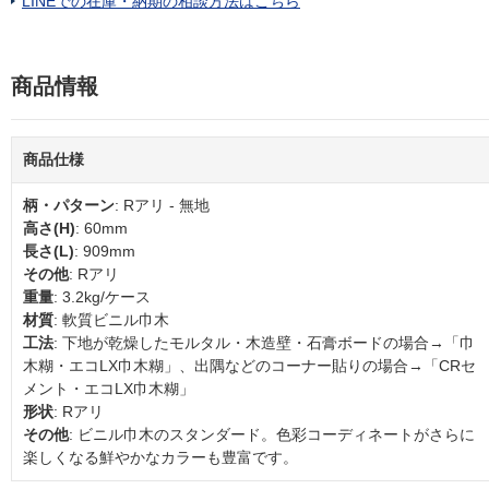
LINEでの在庫・納期の相談方法はこちら
商品情報
商品仕様
柄・パターン
: Rアリ - 無地
高さ(H)
: 60mm
長さ(L)
: 909mm
その他
: Rアリ
重量
: 3.2kg/ケース
材質
: 軟質ビニル巾木
工法
: 下地が乾燥したモルタル・木造壁・石膏ボードの場合→「巾
木糊・エコLX巾木糊」、出隅などのコーナー貼りの場合→「CRセ
メント・エコLX巾木糊」
形状
: Rアリ
その他
: ビニル巾木のスタンダード。色彩コーディネートがさらに
楽しくなる鮮やかなカラーも豊富です。