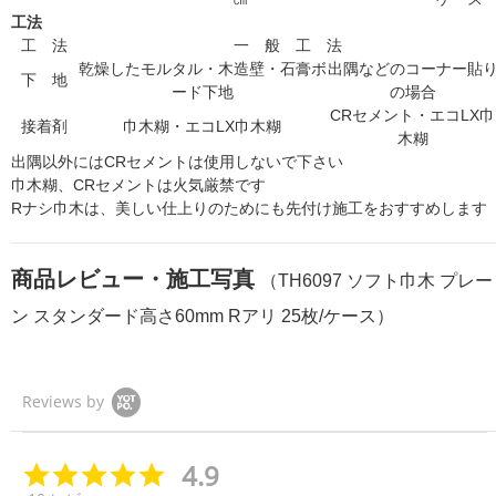
工法
工 法
一 般 工 法
乾燥したモルタル・木造壁・石膏ボ
出隅などのコーナー貼
下 地
ード下地
の場合
CRセメント・エコLX巾
接着剤
巾木糊・エコLX巾木糊
木糊
出隅以外にはCRセメントは使用しないで下さい
巾木糊、CRセメントは火気厳禁です
Rナシ巾木は、美しい仕上りのためにも先付け施工をおすすめします
商品レビュー・施工写真
（TH6097 ソフト巾木 プレー
ン スタンダード高さ60mm Rアリ 25枚/ケース）
Reviews by
4.9
4.
9