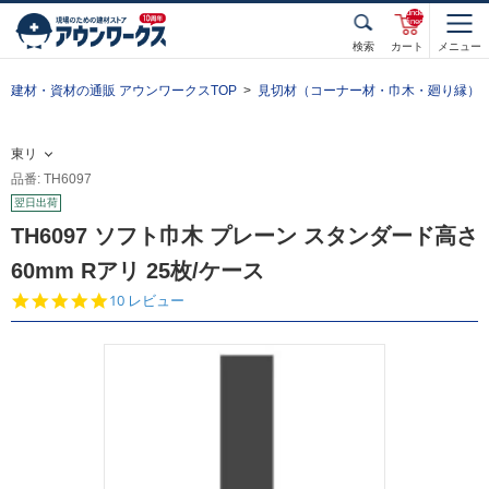
unde
fined
検索
カート
メニュー
建材・資材の通販 アウンワークスTOP
見切材（コーナー材・巾木・廻り縁）
東リ
品番: TH6097
翌日出荷
TH6097 ソフト巾木 プレーン スタンダード高さ
60mm Rアリ 25枚/ケース
4.
10 レビュー
9
s
t
a
r
r
a
t
i
n