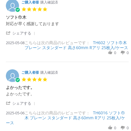
a
ょ
i
ご購入者様
購入確認済
r
う
e
5.
2
ど
w
0
0
よ
ソフト巾木
b
s
2
い
y
R
r
対応が早く感謝しております
t
6
購
e
e
a
入
'
v
v
シェアする
r
者
S
i
i
r
様
こちらは次の商品のレビューです：
h
TH602 ソフト巾木
2025-05-08
e
e
a
o
プレーン スタンダード 高さ60mm Rアリ 25枚入/ケース
a
w
w
t
n
r
0
0
b
s
i
2
e
y
t
n
8
R
購
a
g
M
e
入
t
a
v
ご購入者様
購入確認済
者
i
r
i
様
n
5.
2
e
o
g
0
0
よかったです。
w
n
ソ
s
2
b
8
フ
R
r
よかったです。
t
6
y
M
ト
e
e
a
購
a
巾
'
v
v
シェアする
r
入
y
木
S
i
i
r
者
2
こちらは次の商品のレビューです：
h
TH6016 ソフト巾
2025-05-06
e
e
a
様
0
木 プレーン スタンダード 高さ60mm Rアリ 25枚入/ケ
a
w
w
t
o
2
ース
r
b
s
i
n
5
e
0
0
y
t
n