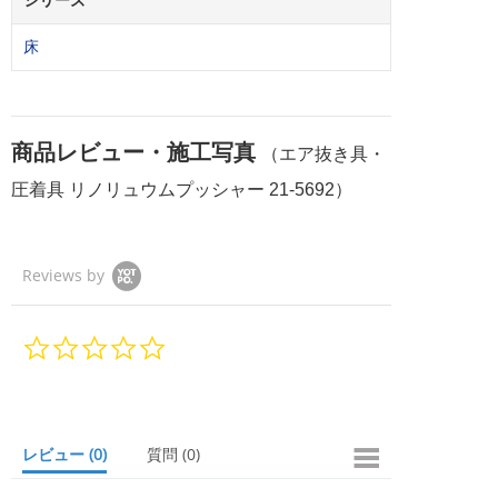
シリーズ
床
商品レビュー・施工写真
（エア抜き具・
圧着具 リノリュウムプッシャー 21-5692）
Reviews by
0.
0
s
t
a
r
レビュー
(0)
質問
(0)
r
a
t