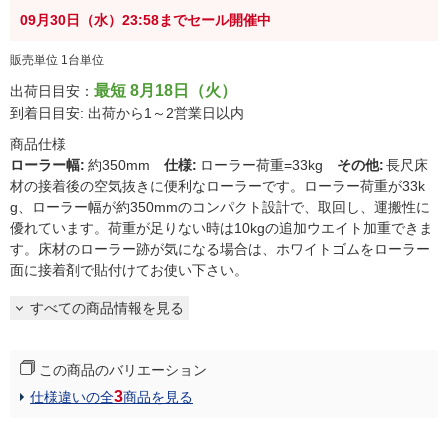
09月30日（水）23:58までセール開催中
販売単位 1台単位
最短 8月18日（火）
出荷日目安：
到着日目安: 出荷から1～2営業日以内
商品仕様
ローラー幅
:
約350mm
仕様
:
ローラー荷重=33kg
その他
:
長尺床
材の接着後の空気抜きに便利なローラーです。ローラー荷重が33k
g、ローラー幅が約350mmのコンパクト設計で、取回し、運搬性に
優れています。荷重が足りない時は10kgの追加ウエイト加重できま
す。床材のローラー跡が気になる場合は、ホワイトゴムをローラー
面に接着剤で貼付けてお使い下さい。
すべての商品情報を見る
この商品のバリエーション
3
仕様違いの全
商品を見る