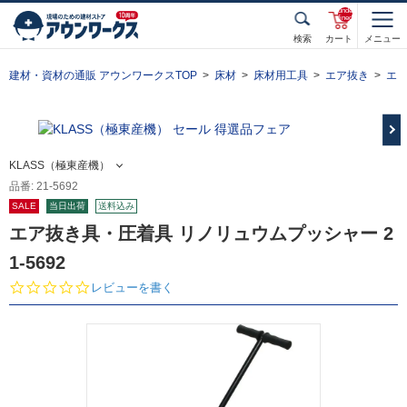
unde
fined
検索
カート
メニュー
建材・資材の通販 アウンワークスTOP
床材
床材用工具
エア抜き
エア
KLASS（極東産機）
品番: 21-5692
SALE
当日出荷
送料込み
エア抜き具・圧着具 リノリュウムプッシャー 2
1-5692
0.
レビューを書く
0
s
t
a
r
r
a