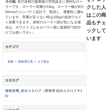
その他
: 長尺床材の接着後の空気抜きに便利なロー
クした人
ラーです。ローラー荷重が33kg、ローラー幅が約3
50mmのコンパクト設計で、取回し、運搬性に優れ
はこの商
ています。荷重が足りない時は10kgの追加ウエイ
品もチェ
ト加重できます。床材のローラー跡が気になる場
合は、ホワイトゴムをローラー面に接着剤で貼付
ックして
けてお使い下さい。
います
カテゴリ
床材
床材用工具
エア抜き
カタログ
極東産機_総合カタログ
（業務用 総合カタログ＃1
6)