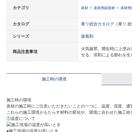
カテゴリ
床材
床材用副資材
床材用
カタログ
東リ総合カタログ
（東リ 総合
シリーズ
接着剤
火気厳禁。開缶時に上澄み
商品注意事項
せる。溶剤による膨れを生
施工時の環境
施工時の環境
床材の施工時にご注意いただきたいことの一つに、温度、湿度、通
これらの施工環境がもたらす材料の変化や、環境に合わせた施工術
①温度について
●施工現場の温度が高いとき