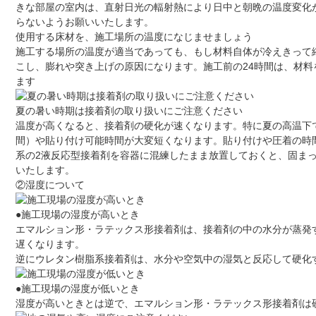
きな部屋の室内は、直射日光の輻射熱により日中と朝晩の温度変化
らないようお願いいたします。
使用する床材を、施工場所の温度になじませましょう
施工する場所の温度が適当であっても、もし材料自体が冷えきって
こし、膨れや突き上げの原因になります。施工前の24時間は、材
ます
夏の暑い時期は接着剤の取り扱いにご注意ください
温度が高くなると、接着剤の硬化が速くなります。特に夏の高温下
間）や貼り付け可能時間が大変短くなります。貼り付けや圧着の時
系の2液反応型接着剤を容器に混練したまま放置しておくと、固ま
いたします。
②湿度について
●施工現場の湿度が高いとき
エマルション形・ラテックス形接着剤は、接着剤の中の水分が蒸発
遅くなります。
逆にウレタン樹脂系接着剤は、水分や空気中の湿気と反応して硬化
●施工現場の湿度が低いとき
湿度が高いときとは逆で、エマルション形・ラテックス形接着剤は