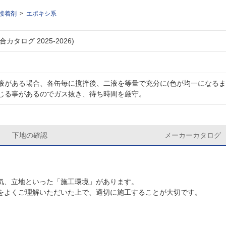
接着剤
エポキシ系
カタログ 2025-2026)
液がある場合、各缶毎に撹拌後、二液を等量で充分に(色が均一になるま
じる事があるのでガス抜き、待ち時間を厳守。
下地の確認
メーカーカタログ
気、立地といった「施工環境」があります。
をよくご理解いただいた上で、適切に施工することが大切です。