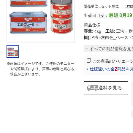
i
販売単位 1セット単位
1k
n
g
最短 8月1
出荷日目安：
商品仕様
容量
:
4kg
工法
:
工法＝
観)
:
A液=灰白色_ペースト
すべての商品情報を見
この商品のバリエー
※画像はイメージです。ご使用のモニター
2
仕様違いの全
商品を
や閲覧環境により、実際の色味と異なる
場合がございます。
送料を見る