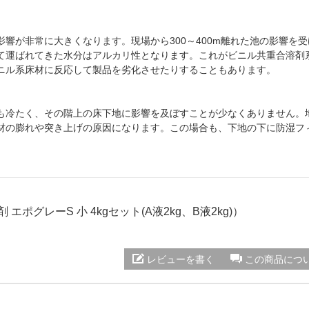
響が非常に大きくなります。現場から300～400m離れた池の影響を
て運ばれてきた水分はアルカリ性となります。これがビニル共重合溶剤
ニル系床材に反応して製品を劣化させたりすることもあります。
も冷たく、その階上の床下地に影響を及ぼすことが少なくありません。
材の膨れや突き上げの原因になります。この場合も、下地の下に防湿フ
 エポグレーS 小 4kgセット(A液2kg、B液2kg)）
レビューを書く
この商品につ