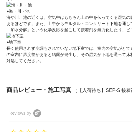
●海・川・池
海や川、池の近くは、空気中はもちろん土の中を伝ってくる湿気の影
あるほどです。また、土中からモルタル・コンクリート下地を通し
「加水分解」という化学反応を起こして接着剤を無力化したり、ビ
●地下室
長く使用されず空調もされていない地下室では、室内の空気がとて
の室内に温度差があると結露が発生し、その湿気が下地を通って床
対処してください。
商品レビュー・施工写真
（【入荷待ち】SEP-S 接着剤
Reviews by
0.