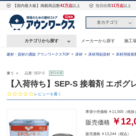
【国内最大級】掲載商品数
41万点
以上
当日出荷
11万点
以上
全カテゴリ
カテゴリから探す
メーカーから探す
施工
建材・資材の通販 アウンワークスTOP
床材
床材用副資材
床材用接着
東リ
品番: SEP-S
翌日出荷
【入荷待ち】SEP-S 接着剤 エポグレー
0.
レビューを書く
0
s
t
希望小売価格 ￥11,500（税抜
a
￥12,
r
販売価格
r
a
販売価格
￥13,244
（税込）
t