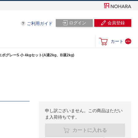
ログイン
会員登録
ご利用ガイド
und
カート
efin
ed
ポグレーS 小 4kgセット(A液2kg、B液2kg)
申し訳ございません。この商品はただい
ま入荷待ちです。
カートに入れる