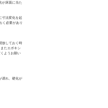
光が床面に当た
に寸法変化を起
おく必要があり
開放しておく時
。またエポキシ
だくようお願い
が遅れ、硬化が