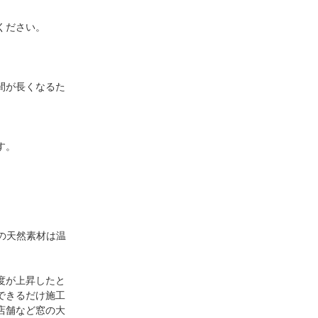
ください。
間が長くなるた
す。
の天然素材は温
度が上昇したと
できるだけ施工
店舗など窓の大