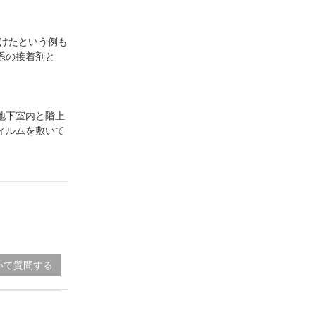
受けたという例も
系の接着剤と
地下室内と階上
ィルムを敷いて
いて質問する