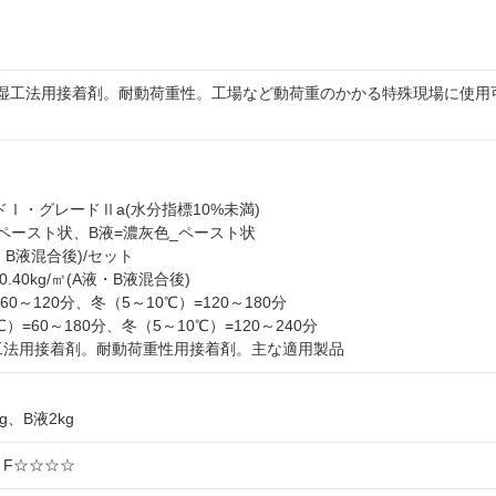
湿工法用接着剤。耐動荷重性。工場など動荷重のかかる特殊現場に使用
ードⅠ・グレードⅡa(水分指標10%未満)
色_ペースト状、B液=濃灰色_ペースト状
液・B液混合後)/セット
: 0.40kg/㎡(A液・B液混合後)
=60～120分、冬（5～10℃）=120～180分
0℃）=60～180分、冬（5～10℃）=120～240分
湿工法用接着剤。耐動荷重性用接着剤。主な適用製品
kg、B液2kg
: F☆☆☆☆