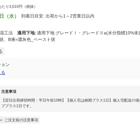
gあたり3,010円（税抜）
9日（水）
到着日目安: 出荷から1～2営業日以内
耐湿工法
適用下地
:
適用下地:グレードⅠ・グレードⅡa(水分指標10%
状、B液=濃灰色_ペースト状
る
ション
見る
注意事項
【翌日出荷締切時間：平日午前10時】【個人宅は納期プラス1日】個人宅配送の場
ププラス1日です。
ご注文前の注意事項