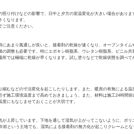
の照り付けなどの影響で、日中と夕方の室温変化が大きい場合がありま
さくなります。
でご注意ください。
時にあまり風通しが良いと、接着剤の乾燥が速くなり、オープンタイム
積の調整も必要です。特にエポキシ樹脂系、ウレタン樹脂系、ビニル共
場所では極端に乾燥が早くなります。試し塗りなどで乾燥状態を調べて
り縮むなどの寸法変化を起こしたりします。また、暖房の有無による温
必ず施工環境温度まで高めておきましょう。また、材料は施工24時間前
温度にもなじませておくことが大切です。
気が上昇しています。下地を通して湿気が上がってこないように、ポリ
0年前という土地でも、湿気による接着剤の無力化が起こりクレームとな