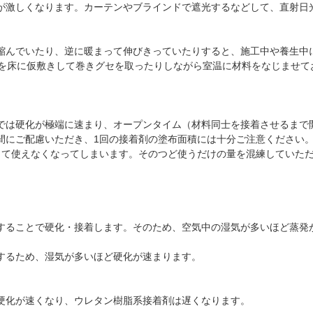
が激しくなります。カーテンやブラインドで遮光するなどして、直射日
縮んでいたり、逆に暖まって伸びきっていたりすると、施工中や養生中
料を床に仮敷きして巻きグセを取ったりしながら室温に材料をなじませて
では硬化が極端に速まり、オープンタイム（材料同士を接着させるまで
間にご配慮いただき、1回の接着剤の塗布面積には十分ご注意ください
って使えなくなってしまいます。そのつど使うだけの量を混練していた
することで硬化・接着します。そのため、空気中の湿気が多いほど蒸発
するため、湿気が多いほど硬化が速まります。
硬化が速くなり、ウレタン樹脂系接着剤は遅くなります。