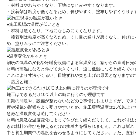
・材料はやわらかくなり、下地になじみやすくなります。
・接着剤は粘度が低くなるため、伸びやすく、塗布しやすくなりま
●施工現場の温度が低いとき
・材料は硬くなり、下地になじみにくくなります。
・接着剤は粘度が高くなるため、くし目の通りが悪くなり、伸びに
め、塗りムラにご注意ください。
●温度変化があるとき
朝晩の気温の変化や冷暖房設備による室温変化、窓からの直射日光
材料は高温になると伸びて大きくなり、逆に低温になると縮んで小
これにより寸法がくるい、目地ずれや突き上げの原因となりますの
～温度と施工～
施工はできるだけ10℃以上の時に行うのが理想です
工期の問題や、設備が整わないなどのご事情にもよりますが、でき
度や湿気の影響をより受けやすいため、施工環境温度は15℃以上と
急激な温度変化は避けてください
材料は急激な温度変化によって伸びたり縮んだりして、これが寸法
きの材料の伸びを抑えるだけの接着力を得られません。これは膨れ
中と養生期間中の温度を合わせるようにしてください。また、直射