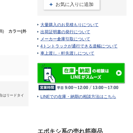
お気に入りに追加
大量購入のお見積もりについて
未満)
カラー(外
出荷証明書の発行について
メーカー倉庫引取について
4トントラックが通行できる道幅について
車上渡し・軒先渡しについて
合はリードタイ
LINEでの在庫・納期の相談方法はこちら
エポキシ系の売れ筋商品