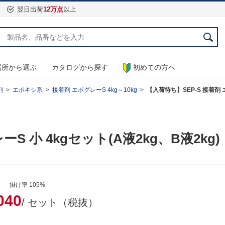
翌日出荷
12万点
以上
場所から選ぶ
カタログから探す
初めての方へ
剤
エポキシ系
接着剤 エポグレーS 4kg～10kg
【入荷待ち】SEP-S 接着剤 エ
S 小 4kgセット(A液2kg、B液2kg)
） 掛け率 105%
040
/ セット（税抜）