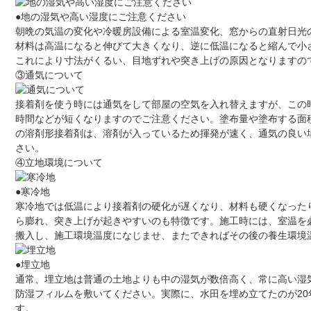
●地の湿気や高い湿度にご注意ください
朝晩の気温の変化や冷暖房設備による室温変化、窓からの直射日光
材料は高温になると伸びて大きくなり、逆に低温になると縮んで小
これにより寸法がくるい、目地ずれや突き上げの原因となりますの
③通気について
接着剤を使う時には通気をして部屋の空気を入れ替えますが、この
時間などが短くなりますのでご注意ください。塗布量や塗布する面
の溶剤形接着剤は、溶剤が入っているため揮発が速く、通気の良い
さい。
④立地環境について
●寒冷地
寒冷地では低温により接着剤の硬化が遅くなり、材料も硬くなった
ら膨れ、突き上げが起きやすいのも特徴です。施工時には、室温を
搬入し、施工環境温度になじませ、またできればその後の養生環境
●埋立地
通常、埋立地は普通の土地よりも中の湿気が数倍高く、常に高い湿
防湿フィルムを敷いてください。実際に、水田を埋め立てたのが2
す。