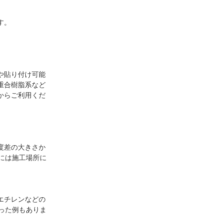
す。
や貼り付け可能
重合樹脂系など
からご利用くだ
度差の大きさか
には施工場所に
エチレンなどの
った例もありま