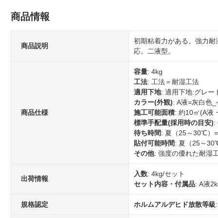
商品情報
初期粘着力がある。強力耐
商品説明
応。二液型。
容量
: 4kg
工法
: 工法＝耐湿工法
適用下地
: 適用下地:グレ
カラー(外観)
: A液=灰白
商品仕様
施工可能面積
: 約10㎡(A
標準手配量(採用時の目安)
待ち時間
: 夏（25～30℃）
貼付可能時間
: 夏（25～3
その他
: 強度の優れた耐
入数
: 4kg/セット
出荷情報
セット内容・付属品
: A液2
規格認定
ホルムアルデヒド放散等級