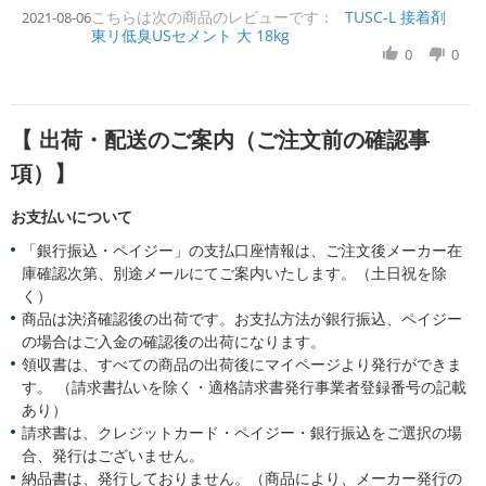
e
e
a
こちらは次の商品のレビューです：
h
TUSC-L 接着剤
2021-08-06
w
w
t
東リ低臭USセメント 大 18kg
a
b
s
i
r
0
0
y
t
n
e
購
a
g
R
入
t
e
者
i
v
様
n
【 出荷・配送のご案内（ご注文前の確認事
i
o
g
e
n
サ
項）】
w
6
ン
b
A
ゲ
お支払いについて
y
u
ツ
購
g
最
「銀行振込・ペイジー」の支払口座情報は、ご注文後メーカー在
入
2
高
者
庫確認次第、別途メールにてご案内いたします。（土日祝を除
0
様
2
く）
o
1
商品は決済確認後の出荷です。お支払方法が銀行振込、ペイジー
n
の場合はご入金の確認後の出荷になります。
6
領収書は、すべての商品の出荷後にマイページより発行ができま
A
u
す。 （請求書払いを除く・適格請求書発行事業者登録番号の記載
g
あり）
2
請求書は、クレジットカード・ペイジー・銀行振込をご選択の場
0
合、発行はございません。
2
1
納品書は、発行しておりません。（商品により、メーカー発行の