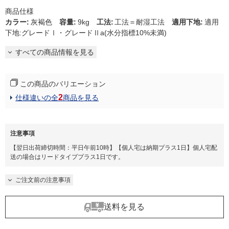
商品仕様
カラー
:
灰褐色
容量
:
9kg
工法
:
工法＝耐湿工法
適用下地
:
適用
下地:グレードⅠ・グレードⅡa(水分指標10%未満)
すべての商品情報を見る
この商品のバリエーション
2
仕様違いの全
商品を見る
注意事項
【翌日出荷締切時間：平日午前10時】【個人宅は納期プラス1日】個人宅配
送の場合はリードタイププラス1日です。
ご注文前の注意事項
送料を見る