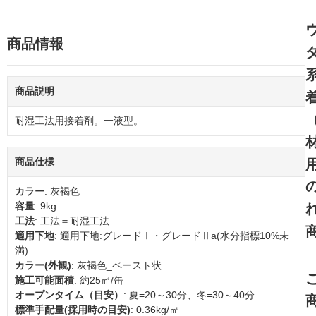
商品情報
商品説明
耐湿工法用接着剤。一液型。
商品仕様
カラー
: 灰褐色
容量
: 9kg
工法
: 工法＝耐湿工法
適用下地
: 適用下地:グレードⅠ・グレードⅡa(水分指標10%未
満)
カラー(外観)
: 灰褐色_ペースト状
施工可能面積
: 約25㎡/缶
オープンタイム（目安）
: 夏=20～30分、冬=30～40分
標準手配量(採用時の目安)
: 0.36kg/㎡