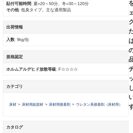
貼付可能時間
: 夏=20～50分、冬=30～120分
その他
: 低臭タイプ。主な適用製品
出荷情報
入数
: 9kg/缶
規格認定
ホルムアルデヒド放散等級
: F☆☆☆☆
カテゴリ
床材
床材用副資材
床材用接着剤
ウレタン系接着剤（床材用）
カタログ