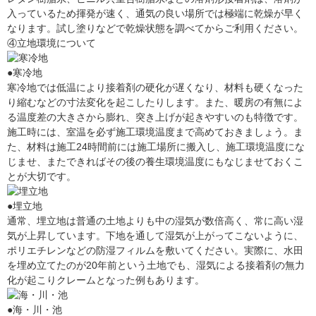
入っているため揮発が速く、通気の良い場所では極端に乾燥が早く
なります。試し塗りなどで乾燥状態を調べてからご利用ください。
④立地環境について
●寒冷地
寒冷地では低温により接着剤の硬化が遅くなり、材料も硬くなった
り縮むなどの寸法変化を起こしたりします。また、暖房の有無によ
る温度差の大きさから膨れ、突き上げが起きやすいのも特徴です。
施工時には、室温を必ず施工環境温度まで高めておきましょう。ま
た、材料は施工24時間前には施工場所に搬入し、施工環境温度にな
じませ、またできればその後の養生環境温度にもなじませておくこ
とが大切です。
●埋立地
通常、埋立地は普通の土地よりも中の湿気が数倍高く、常に高い湿
気が上昇しています。下地を通して湿気が上がってこないように、
ポリエチレンなどの防湿フィルムを敷いてください。実際に、水田
を埋め立てたのが20年前という土地でも、湿気による接着剤の無力
化が起こりクレームとなった例もあります。
●海・川・池