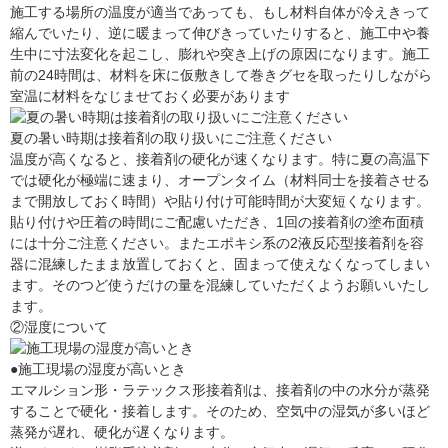
施工する場所の温度が適当であっても、もし材料自体が冷えきって
縮んでいたり、逆に暖まって伸びきっていたりすると、施工中や養
生中に寸法変化を起こし、膨れや突き上げの原因になります。施工
前の24時間は、材料を床に仮敷きして巻きグセを取ったりしながら
室温に材料をなじませておく必要があります
夏の暑い時期は接着剤の取り扱いにご注意ください
温度が高くなると、接着剤の硬化が速くなります。特に夏の高温下
では硬化が極端に速まり、オープンタイム（材料同士を接着させる
まで開放しておく時間）や貼り付け可能時間が大変短くなります。
貼り付けや圧着の時間にご配慮いただき、1回の接着剤の塗布面積
には十分ご注意ください。またエポキシ系の2液反応型接着剤を容
器に混練したまま放置しておくと、固まって使えなくなってしまい
ます。そのつど使うだけの量を混練していただくようお願いいたし
ます。
②湿度について
●施工現場の湿度が高いとき
エマルション形・ラテックス形接着剤は、接着剤の中の水分が蒸発
することで硬化・接着します。そのため、空気中の湿気が多いほど
蒸発が遅れ、硬化が遅くなります。