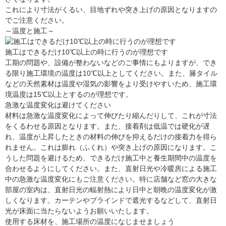
これにより寸法がくるい、目地ずれや突き上げの原因となりますの
でご注意ください。
～温度と施工～
施工はできるだけ10℃以上の時に行うのが理想です
工期の問題や、設備が整わないなどのご事情にもよりますが、でき
る限り施工環境の温度は10℃以上としてください。また、籐タイル
などの天然素材は温度や湿気の影響をより受けやすいため、施工環
境温度は15℃以上とするのが理想です。
急激な温度変化は避けてください
材料は急激な温度変化によって伸びたり縮んだりして、これが寸法
をくるわせる原因となります。また、接着剤は低温では硬化が遅
れ、温度が上昇したときの材料の伸びを抑えるだけの接着力を得ら
れません。これは膨れ（ふくれ）や突き上げの原因になります。こ
うした問題を避けるため、できるだけ施工中と養生期間中の温度を
合わせるようにしてください。また、直射日光や冷暖房による施工
中の急激な温度変化にもご注意ください。特に店舗など窓の大きな
部屋の室内は、直射日光の輻射熱により日中と朝晩の温度変化が激
しくなります。カーテンやブラインドで遮光するなどして、直射日
光が床面に当たらないようお願いいたします。
使用する床材を、施工場所の温度になじませましょう