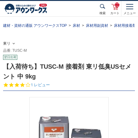
unde
fined
検索
カート
メニュー
建材・資材の通販 アウンワークスTOP
床材
床材用副資材
床材用接着剤
東リ
品番: TUSC-M
翌日出荷
【入荷待ち】TUSC-M 接着剤 東リ低臭USセメ
ント 中 9kg
4.
1 レビュー
0
s
t
a
r
r
a
t
i
n