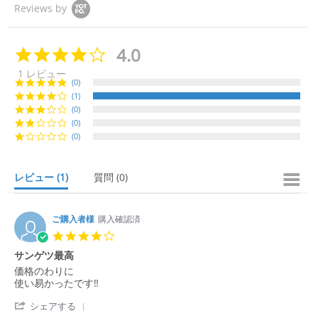
Reviews by
4.0
4.
0
1 レビュー
s
(0)
t
(1)
a
(0)
r
r
(0)
a
(0)
t
i
n
レビュー
(1)
質問
(0)
g
ご購入者様
購入確認済
4.
0
サンゲツ最高
s
R
r
価格のわりに
t
e
e
使い易かったです‼️
a
v
v
r
'
i
i
シェアする
r
S