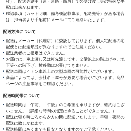
社）、配送先途中（道・道路・路肩）での受け渡し等の特殊な手
配は出来かねます。
確認事項（カット明細、備考欄記載事項、配送先等）がある場合
は、担当者より手配前にメールにてご連絡いたします。
配送方法について
配送はメーカー（代理店）に委託しております。個人宅配送の宅
配便とは配送形態が異なりますのでご注意ください。
配送業者のご指定はできません。
お届けは、車上渡し又は軒先渡しです。２階以上の階上げや、地
下等への階下げ、横移動はお受けできません。
配送車両は４トン車以上の大型車両の可能性がございます。
商品によっては、会社名・屋号が必要な場合がございます。商品
ページの注意事項をご確認ください。
配送時間帯について
配送時間は「午前」「午後」のご希望を承りますが、確約はござ
いません。（詳細な時間の指定は承ることができません。）
配送は朝８時ごろから夕方の間に配送いたします。早朝・夜間の
配送は致しかねます。
配送時間はあくまでも目安となりますのでご了承ください。