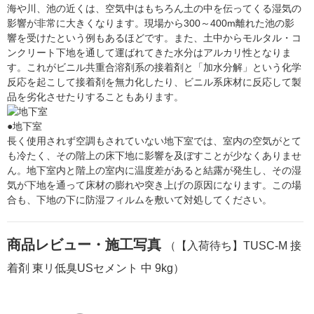
海や川、池の近くは、空気中はもちろん土の中を伝ってくる湿気の
影響が非常に大きくなります。現場から300～400m離れた池の影
響を受けたという例もあるほどです。また、土中からモルタル・コ
ンクリート下地を通して運ばれてきた水分はアルカリ性となりま
す。これがビニル共重合溶剤系の接着剤と「加水分解」という化学
反応を起こして接着剤を無力化したり、ビニル系床材に反応して製
品を劣化させたりすることもあります。
●地下室
長く使用されず空調もされていない地下室では、室内の空気がとて
も冷たく、その階上の床下地に影響を及ぼすことが少なくありませ
ん。地下室内と階上の室内に温度差があると結露が発生し、その湿
気が下地を通って床材の膨れや突き上げの原因になります。この場
合も、下地の下に防湿フィルムを敷いて対処してください。
商品レビュー・施工写真
（【入荷待ち】TUSC-M 接
着剤 東リ低臭USセメント 中 9kg）