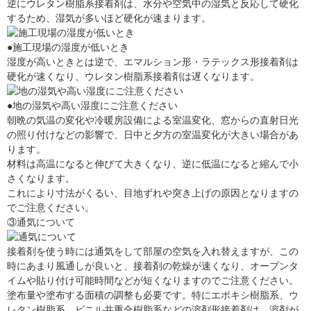
逆にウレタン樹脂系接着剤は、水分や空気中の湿気と反応して硬化
するため、湿気が多いほど硬化が速まります。
●施工現場の湿度が低いとき
湿度が高いときとは逆で、エマルション形・ラテックス形接着剤は
硬化が速くなり、ウレタン樹脂系接着剤は遅くなります。
●地の湿気や高い湿度にご注意ください
朝晩の気温の変化や冷暖房設備による室温変化、窓からの直射日光
の照り付けなどの影響で、日中と夕方の室温変化が大きい場合があ
ります。
材料は高温になると伸びて大きくなり、逆に低温になると縮んで小
さくなります。
これにより寸法がくるい、目地ずれや突き上げの原因となりますの
でご注意ください。
③通気について
接着剤を使う時には通気をして部屋の空気を入れ替えますが、この
時にあまり風通しが良いと、接着剤の乾燥が速くなり、オープンタ
イムや貼り付け可能時間などが短くなりますのでご注意ください。
塗布量や塗布する面積の調整も必要です。特にエポキシ樹脂系、ウ
レタン樹脂系、ビニル共重合樹脂系などの溶剤形接着剤は、溶剤が