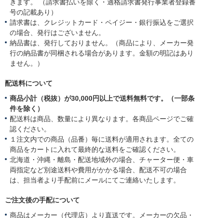
きます。 （請求書払いを除く・適格請求書発行事業者登録番
0
号の記載あり）
2
4
請求書は、クレジットカード・ペイジー・銀行振込をご選択
の場合、発行はございません。
納品書は、発行しておりません。（商品により、メーカー発
行の納品書が同梱される場合があります。金額の明記はあり
ません。）
配送料について
商品小計（税抜）が30,000円以上で送料無料です。（一部条
件を除く）
配送料は商品、数量により異なります。各商品ページでご確
認ください。
１注文内での商品（品番）毎に送料が適用されます。全ての
商品をカートに入れて最終的な送料をご確認ください。
北海道・沖縄・離島・配送地域外の場合、チャーター便・車
両指定など別途送料や費用がかかる場合、配送不可の場合
は、担当者より手配前にメールにてご連絡いたします。
ご注文後の手配について
商品はメーカー（代理店）より直送です。メーカーの欠品・