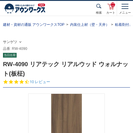
unde
fined
検索
カート
メニュー
建材・資材の通販 アウンワークスTOP
内装仕上材（壁・天井）
粘着剤付き
サンゲツ
品番: RW-4090
当日出荷
RW-4090 リアテック リアルウッド ウォルナッ
ト(板柾)
4.
10 レビュー
7
s
t
a
r
r
a
t
i
n