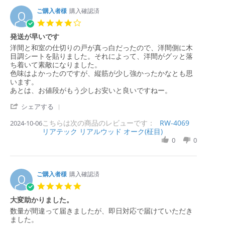
2
v
1
5
i
ご購入者様
購入確認済
A
e
u
4.
w
g
0
発送が早いです
b
2
s
y
0
R
r
洋間と和室の仕切りの戸が真っ白だったので、洋間側に木
t
購
2
e
e
目調シートを貼りました。それによって、洋間がグッと落
a
入
5
v
v
ち着いて素敵になりました。
r
者
i
i
色味はよかったのですが、縦筋が少し強かったかなとも思
r
様
e
e
います。
a
o
w
w
あとは、お値段がもう少しお安いと良いですねー。
t
n
b
s
i
2
'
y
t
シェアする
n
1
S
購
a
g
A
こちらは次の商品のレビューです：
h
RW-4069
2024-10-06
入
t
u
リアテック リアルウッド オーク(柾目)
a
者
i
g
r
0
0
様
n
2
e
o
g
0
R
n
発
2
e
6
送
5
v
ご購入者様
購入確認済
O
が
i
c
早
5.
e
t
い
0
大変助かりました。
w
2
で
s
b
0
す
R
r
数量が間違って届きましたが、即日対応で届けていただき
t
y
2
e
e
ました。
a