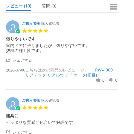
n
レビュー
(10)
質問
(0)
g
ご購入者様
購入確認済
5.
0
張りやすいです
s
R
r
室内ドアに張りましたが、張りやすいです。
t
e
e
抜群の施工性です。
a
v
v
r
'
i
i
シェアする
r
S
e
e
a
こちらは次の商品のレビューです：
h
RW-4069
2026-07-06
w
w
t
リアテック リアルウッド オーク(柾目)
a
b
s
i
r
0
0
y
t
n
e
購
a
g
R
入
t
e
者
i
v
ご購入者様
購入確認済
様
n
i
o
g
5.
e
n
張
0
建具に
w
6
り
s
b
J
や
R
r
ピッタリな質感と色合いで好評です
t
y
u
す
e
e
a
購
l
い
'
v
v
シェアする
r