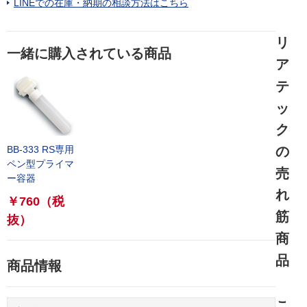
LINEでの在庫・納期の相談方法はこちら
リ
一緒に購入されている商品
ア
テ
ッ
ク
の
BB-333 RS専用
ペン型プライマ
売
ー容器
れ
￥760
（税
筋
抜）
商
品
商品情報
こ