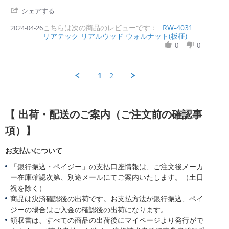
購
4
v
v
r
入
'
i
i
シェアする
r
者
S
e
e
a
様
こちらは次の商品のレビューです：
h
RW-4031
2024-04-26
w
w
t
o
リアテック リアルウッド ウォルナット(板柾)
a
b
s
i
n
r
0
0
y
t
n
6
e
購
a
g
O
R
入
t
c
e
者
i
1
2
t
v
様
n
2
i
o
g
0
e
n
大
2
w
2
変
4
【 出荷・配送のご案内（ご注文前の確認事
b
6
助
y
A
か
項）】
購
p
り
入
r
ま
者
2
し
お支払いについて
様
0
た。
o
2
「銀行振込・ペイジー」の支払口座情報は、ご注文後メーカ
n
4
ー在庫確認次第、別途メールにてご案内いたします。（土日
2
祝を除く）
6
商品は決済確認後の出荷です。お支払方法が銀行振込、ペイ
A
p
ジーの場合はご入金の確認後の出荷になります。
r
領収書は、すべての商品の出荷後にマイページより発行がで
2