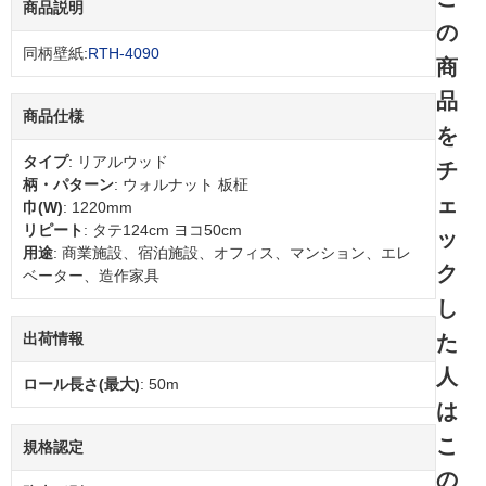
商品説明
の
同柄壁紙:
RTH-4090
商
品
商品仕様
を
タイプ
: リアルウッド
チ
柄・パターン
: ウォルナット 板柾
ェ
巾(W)
: 1220mm
リピート
: タテ124cm ヨコ50cm
ッ
用途
: 商業施設、宿泊施設、オフィス、マンション、エレ
ク
ベーター、造作家具
し
出荷情報
た
人
ロール長さ(最大)
: 50m
は
こ
規格認定
の