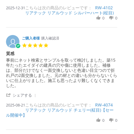
入
2
で
S
i
i
r
者
0
す
こちらは次の商品のレビューです：
h
RW-4102
2025-12-31
e
e
a
様
2
リアテック リアルウッド シルバーハート(柾目)
a
w
w
t
o
6
r
0
0
b
s
i
n
e
y
t
n
6
R
購
a
g
J
e
入
t
u
v
ご購入者様
購入確認済
者
i
l
i
様
n
5.
2
e
o
g
0
0
質感
w
n
建
s
2
b
3
具
R
r
事前にネット検索とサンプルを取って検討しました。築15
t
6
y
1
に
e
e
年たったエイダイの建具の穴や傷に使用しました。補修
a
購
D
v
v
は、部分だけでなく一面交換しないと色違い目立つので折
r
入
e
i
i
れ戸の2面交換しました。元の材との違いも分からないくら
r
者
c
e
e
いに仕上がりました。施工も思ったより難しくなくできま
a
様
2
w
w
した。
t
o
0
b
s
i
n
2
'
y
t
シェアする
n
3
5
S
購
a
g
1
こちらは次の商品のレビューです：
h
RW-4074
2025-08-21
入
t
D
リアテック リアルウッド チェリー(柾目)【セー
a
者
i
e
ル開催中】
r
様
n
c
e
0
0
o
g
2
R
n
質
0
e
2
感