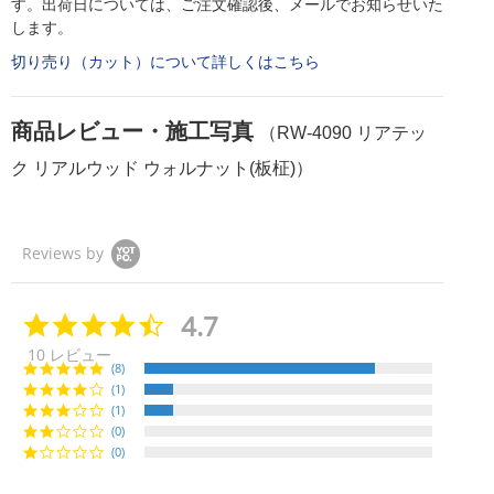
す。出荷日については、ご注文確認後、メールでお知らせいた
します。
切り売り（カット）について詳しくはこちら
商品レビュー・施工写真
（RW-4090 リアテッ
ク リアルウッド ウォルナット(板柾)）
Reviews by
4.7
4.
7
10 レビュー
s
(8)
t
(1)
a
(1)
r
r
(0)
a
(0)
t
i