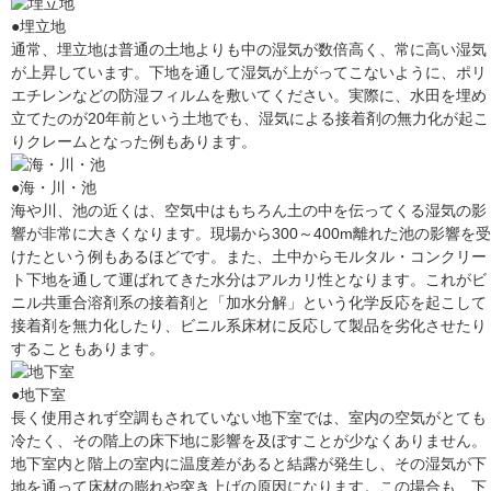
●埋立地
通常、埋立地は普通の土地よりも中の湿気が数倍高く、常に高い湿気
が上昇しています。下地を通して湿気が上がってこないように、ポリ
エチレンなどの防湿フィルムを敷いてください。実際に、水田を埋め
立てたのが20年前という土地でも、湿気による接着剤の無力化が起こ
りクレームとなった例もあります。
●海・川・池
海や川、池の近くは、空気中はもちろん土の中を伝ってくる湿気の影
響が非常に大きくなります。現場から300～400m離れた池の影響を受
けたという例もあるほどです。また、土中からモルタル・コンクリー
ト下地を通して運ばれてきた水分はアルカリ性となります。これがビ
ニル共重合溶剤系の接着剤と「加水分解」という化学反応を起こして
接着剤を無力化したり、ビニル系床材に反応して製品を劣化させたり
することもあります。
●地下室
長く使用されず空調もされていない地下室では、室内の空気がとても
冷たく、その階上の床下地に影響を及ぼすことが少なくありません。
地下室内と階上の室内に温度差があると結露が発生し、その湿気が下
地を通って床材の膨れや突き上げの原因になります。この場合も、下