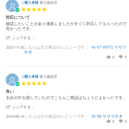
ご購入者様
購入確認済
5.
0
対応について
s
R
r
確認したいことがあり連絡しましたがすぐに対応してもらったので
t
e
e
良かったです。
a
v
v
r
'
i
i
シェアする
r
S
e
e
a
こちらは次の商品のレビューです：
h
W-97 W97S ササラ
2025-11-30
w
w
t
巾木
a
b
s
i
r
0
0
y
t
n
e
購
a
g
R
入
t
e
者
i
v
ご購入者様
購入確認済
様
n
i
o
g
5.
e
n
対
0
良い
w
3
応
s
b
0
に
R
r
太めの巾を探していたのでこちらこ商品はちょうどよかったです。
t
y
N
つ
e
e
a
購
o
い
'
v
v
シェアする
r
入
v
て
S
i
i
r
者
2
こちらは次の商品のレビューです：
h
W-98 ササラ巾木
2019-08-19
e
e
a
様
0
a
0
0
w
w
t
o
2
r
b
s
i