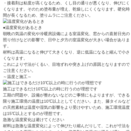
・接着剤は粘度が高くなるため、くし目の通りが悪くなり、伸びにく
くなります。そのため塗布量が増え、乾燥しにくくなります。硬化時
間が長くなるため、塗りムラにご注意ください。
●温度変化があるとき
朝晩の気温の変化や冷暖房設備による室温変化、窓からの直射日光の
照り付けなどの影響で、日中と夕方の室温変化が大きい場合がありま
す。
材料は高温になると伸びて大きくなり、逆に低温になると縮んで小さ
くなります。
これにより寸法がくるい、目地ずれや突き上げの原因となりますので
ご注意ください。
～温度と施工～
施工はできるだけ10℃以上の時に行うのが理想です
工期の問題や、設備が整わないなどのご事情にもよりますが、できる
限り施工環境の温度は10℃以上としてください。また、籐タイルなど
の天然素材は温度や湿気の影響をより受けやすいため、施工環境温度
は15℃以上とするのが理想です。
急激な温度変化は避けてください
材料は急激な温度変化によって伸びたり縮んだりして、これが寸法を