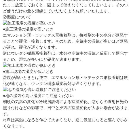
たまま放置しておくと、固まって使えなくなってしまいます。そのつ
ど使うだけの量を混練していただくようお願いいたします。
②湿度について
●施工現場の湿度が高いとき
エマルション形・ラテックス形接着剤は、接着剤の中の水分が蒸発す
ることで硬化・接着します。そのため、空気中の湿気が多いほど蒸発
が遅れ、硬化が遅くなります。
逆にウレタン樹脂系接着剤は、水分や空気中の湿気と反応して硬化す
るため、湿気が多いほど硬化が速まります。
●施工現場の湿度が低いとき
湿度が高いときとは逆で、エマルション形・ラテックス形接着剤は硬
化が速くなり、ウレタン樹脂系接着剤は遅くなります。
●地の湿気や高い湿度にご注意ください
朝晩の気温の変化や冷暖房設備による室温変化、窓からの直射日光の
照り付けなどの影響で、日中と夕方の室温変化が大きい場合がありま
す。
材料は高温になると伸びて大きくなり、逆に低温になると縮んで小さ
くなります。