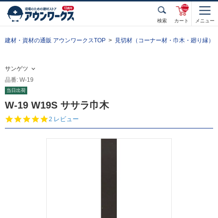
unde
fined
検索
カート
メニュー
建材・資材の通販 アウンワークスTOP
見切材（コーナー材・巾木・廻り縁）
サンゲツ
品番: W-19
当日出荷
W-19 W19S ササラ巾木
5.
2 レビュー
0
s
t
a
r
r
a
t
i
n
g