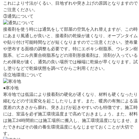
これにより寸法がくるい、目地ずれや突き上げの原因となりますので
ご注意ください。
③通気について
接着剤を使う時には通気をして部屋の空気を入れ替えますが、この時
にあまり風通しが良いと、接着剤の乾燥が速くなり、オープンタイム
や貼り付け可能時間などが短くなりますのでご注意ください。塗布量
や塗布する面積の調整も必要です。特にエポキシ樹脂系、ウレタン樹
脂系、ビニル共重合樹脂系などの溶剤形接着剤は、溶剤が入っている
ため揮発が速く、通気の良い場所では極端に乾燥が早くなります。試
し塗りなどで乾燥状態を調べてからご利用ください。
④立地環境について
●寒冷地
寒冷地では低温により接着剤の硬化が遅くなり、材料も硬くなったり
縮むなどの寸法変化を起こしたりします。また、暖房の有無による温
度差の大きさから膨れ、突き上げが起きやすいのも特徴です。施工時
には、室温を必ず施工環境温度まで高めておきましょう。また、材料
は施工24時間前には施工場所に搬入し、施工環境温度になじませ、ま
たできればその後の養生環境温度にもなじませておくことが大切で
す。