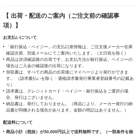
n
5
e
y
t
n
3
R
購
a
g
0
e
入
t
【 出荷・配送のご案内（ご注文前の確認事
N
v
者
i
o
i
様
n
項）】
v
e
o
g
2
w
n
良
0
お支払いについて
b
1
い
2
y
9
「銀行振込・ペイジー」の支払口座情報は、ご注文後メーカー在庫
5
購
A
入
確認次第、別途メールにてご案内いたします。（土日祝を除く）
u
者
g
商品は決済確認後の出荷です。お支払方法が銀行振込、ペイジーの
様
2
場合はご入金の確認後の出荷になります。
o
0
領収書は、すべての商品の出荷後にマイページより発行ができま
n
1
す。 （請求書払いを除く・適格請求書発行事業者登録番号の記載あ
1
9
9
り）
A
請求書は、クレジットカード・ペイジー・銀行振込をご選択の場
u
合、発行はございません。
g
納品書は、発行しておりません。（商品により、メーカー発行の納
2
0
品書が同梱される場合があります。金額の明記はありません。）
1
9
配送料について
商品小計（税抜）が30,000円以上で送料無料です。（一部条件を除