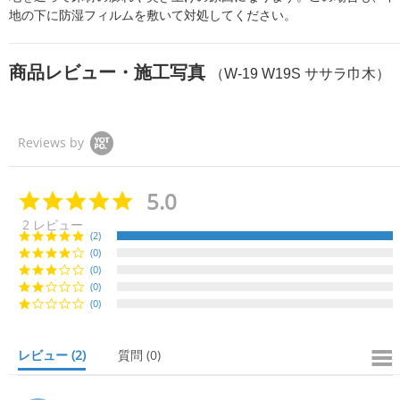
地の下に防湿フィルムを敷いて対処してください。
商品レビュー・施工写真
（W-19 W19S ササラ巾木）
Reviews by
5.0
5.
0
2 レビュー
s
(2)
t
(0)
a
(0)
r
r
(0)
a
(0)
t
i
n
レビュー
(2)
質問
(0)
g