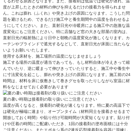
くるわせる原因となります。また、接着剤は低温では硬化が遅れ、温
度が上昇したときの材料の伸びを抑えるだけの接着力を得られませ
ん。これは膨れ（ふくれ）や突き上げの原因になります。こうした問
題を避けるため、できるだけ施工中と養生期間中の温度を合わせるよ
うにしてください。また、直射日光や冷暖房による施工中の急激な温
度変化にもご注意ください。特に店舗など窓の大きな部屋の室内は、
直射日光の輻射熱により日中と朝晩の温度変化が激しくなります。カ
ーテンやブラインドで遮光するなどして、直射日光が床面に当たらな
いようお願いいたします。
使用する床材を、施工場所の温度になじませましょう
施工する場所の温度が適当であっても、もし材料自体が冷えきって縮
んでいたり、逆に暖まって伸びきっていたりすると、施工中や養生中
に寸法変化を起こし、膨れや突き上げの原因になります。施工前の24
時間は、材料を床に仮敷きして巻きグセを取ったりしながら室温に材
料をなじませておく必要があります
夏の暑い時期は接着剤の取り扱いにご注意ください
温度が高くなると、接着剤の硬化が速くなります。特に夏の高温下で
は硬化が極端に速まり、オープンタイム（材料同士を接着させるまで
開放しておく時間）や貼り付け可能時間が大変短くなります。貼り付
けや圧着の時間にご配慮いただき、1回の接着剤の塗布面積には十分
ご注意ください。またエポキシ系の2液反応型接着剤を容器に混練し