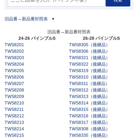
旧品番→新品番対照表 ▾
旧品番→新品番対照表
24-26 パインブルS
26-28 パインブルS
TWS8201
TWS8305（後継品）
TWS8202
TWS8306（後継品）
TWS8203
TWS8321（後継品）
TWS8204
TWS8322（後継品）
TWS8205
TWS8319（後継品）
TWS8206
TWS8310（後継品）
TWS8207
TWS8311（後継品）
TWS8208
TWS8312（後継品）
TWS8209
TWS8313（後継品）
TWS8210
TWS8314（後継品）
TWS8211
TWS8315（後継品）
TWS8212
TWS8316（後継品）
TWS8213
TWS8317（後継品）
TWS8214
TWS8308（後継品）
TWS8215
TWS8335（後継品）