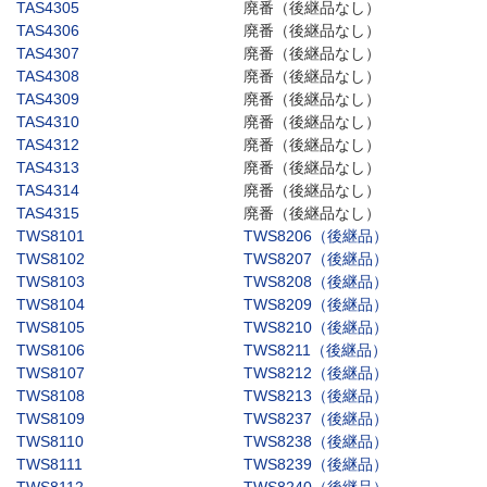
TAS4305
廃番（後継品なし）
TAS4306
廃番（後継品なし）
TAS4307
廃番（後継品なし）
TAS4308
廃番（後継品なし）
TAS4309
廃番（後継品なし）
TAS4310
廃番（後継品なし）
TAS4312
廃番（後継品なし）
TAS4313
廃番（後継品なし）
TAS4314
廃番（後継品なし）
TAS4315
廃番（後継品なし）
TWS8101
TWS8206（後継品）
TWS8102
TWS8207（後継品）
TWS8103
TWS8208（後継品）
TWS8104
TWS8209（後継品）
TWS8105
TWS8210（後継品）
TWS8106
TWS8211（後継品）
TWS8107
TWS8212（後継品）
TWS8108
TWS8213（後継品）
TWS8109
TWS8237（後継品）
TWS8110
TWS8238（後継品）
TWS8111
TWS8239（後継品）