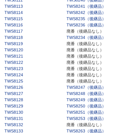
TWS8112
TWS8240（後継品）
TWS8113
TWS8241（後継品）
TWS8114
TWS8242（後継品）
TWS8115
TWS8235（後継品）
TWS8116
TWS8236（後継品）
TWS8117
廃番（後継品なし）
TWS8118
TWS8234（後継品）
TWS8119
廃番（後継品なし）
TWS8120
廃番（後継品なし）
TWS8121
廃番（後継品なし）
TWS8122
廃番（後継品なし）
TWS8123
廃番（後継品なし）
TWS8124
廃番（後継品なし）
TWS8125
廃番（後継品なし）
TWS8126
TWS8247（後継品）
TWS8127
TWS8248（後継品）
TWS8128
TWS8249（後継品）
TWS8129
TWS8250（後継品）
TWS8130
TWS8251（後継品）
TWS8131
TWS8253（後継品）
TWS8132
廃番（後継品なし）
TWS8133
TWS8263（後継品）