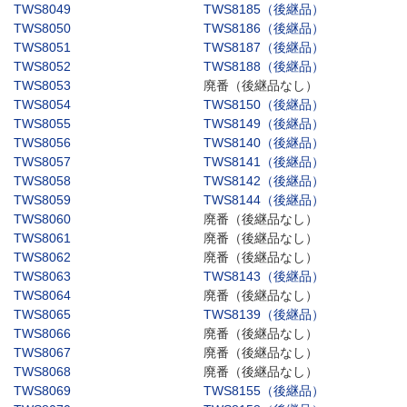
TWS8049
TWS8185（後継品）
TWS8050
TWS8186（後継品）
TWS8051
TWS8187（後継品）
TWS8052
TWS8188（後継品）
TWS8053
廃番（後継品なし）
TWS8054
TWS8150（後継品）
TWS8055
TWS8149（後継品）
TWS8056
TWS8140（後継品）
TWS8057
TWS8141（後継品）
TWS8058
TWS8142（後継品）
TWS8059
TWS8144（後継品）
TWS8060
廃番（後継品なし）
TWS8061
廃番（後継品なし）
TWS8062
廃番（後継品なし）
TWS8063
TWS8143（後継品）
TWS8064
廃番（後継品なし）
TWS8065
TWS8139（後継品）
TWS8066
廃番（後継品なし）
TWS8067
廃番（後継品なし）
TWS8068
廃番（後継品なし）
TWS8069
TWS8155（後継品）