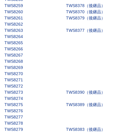
TWS8259
TWS8378（後継品）
TWS8260
TWS8370（後継品）
TWS8261
TWS8379（後継品）
TWS8262
TWS8263
TWS8377（後継品）
TWS8264
TWS8265
TWS8266
TWS8267
TWS8268
TWS8269
TWS8270
TWS8271
TWS8272
TWS8273
TWS8390（後継品）
TWS8274
TWS8275
TWS8389（後継品）
TWS8276
TWS8277
TWS8278
TWS8279
TWS8383（後継品）