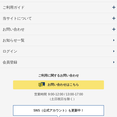
ご利用ガイド
当サイトについて
お問い合わせ
お知らせ一覧
ログイン
会員登録
ご利用に関するお問い合わせ
お問い合わせはこちら
営業時間
9:00-12:00 / 13:00-17:00
（土日祝日を除く）
SNS（公式アカウント）も更新中！