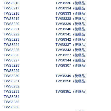
TWS8216
TWS8336（後継品）
TWS8217
TWS8334（後継品）
TWS8218
TWS8333（後継品）
TWS8219
TWS8338（後継品）
TWS8220
TWS8339（後継品）
TWS8221
TWS8340（後継品）
TWS8222
TWS8341（後継品）
TWS8223
TWS8342（後継品）
TWS8224
TWS8337（後継品）
TWS8225
TWS8343（後継品）
TWS8226
TWS8327（後継品）
TWS8227
TWS8344（後継品）
TWS8228
TWS8307（後継品）
TWS8229
TWS8230
TWS8349（後継品）
TWS8231
TWS8350（後継品）
TWS8232
TWS8233
TWS8351（後継品）
TWS8234
TWS8235
TWS8236