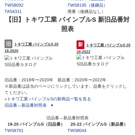
TWS8092
TWS8195（後継品）
TAS4311
廃番（後継品なし）
【旧】トキワ工業 パインブルS 新旧品番対
照表
トキワ工業 パインブルS 20
トキワ工業 パインブルS 20
18-2020
20-2022
旧品番：2018年〜2020年 新品番：2020年〜2022年
※新品番は該当のページにリンクしています。品番をクリックし
てください。
»トキワ工業 パインブルSの新商品一覧を見る
旧品番→新品番対照表 ▾
旧品番→新品番対照表
18-20 パインブルS（旧品番）
20-22 パインブルS（新品番）
TWS8701
TWS8044