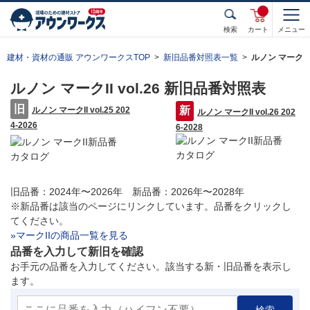
検索
カート
メニュー
建材・資材の通販 アウンワークスTOP
新旧品番対照表一覧
ルノン マークI
ルノン マークII vol.26 新旧品番対照表
ルノン マークII vol.25 202
ルノン マークII vol.26 202
4-2026
6-2028
旧品番：2024年〜2026年 新品番：2026年〜2028年
※新品番は該当のページにリンクしています。品番をクリックし
てください。
»マークIIの商品一覧を見る
品番を入力して新旧を確認
お手元の品番を入力してください。該当する新・旧品番を表示し
ます。
検索