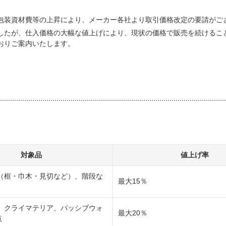
包装資材費等の上昇により、メーカー各社より取引価格改定の要請がご
したが、仕入価格の大幅な値上げにより、現状の価格で販売を続けるこ
おりご案内いたします。
対象品
値上げ率
（框・巾木・見切など）、階段な
最大15％
、クライマテリア、パッシブウォ
最大20％
点