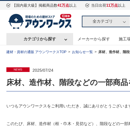
【国内最大級】掲載商品数
41万点
以上
当日出荷
11万点
以上
全カテゴリ
カテゴリから探す
メーカーから探す
施工
建材・資材の通販 アウンワークスTOP
お知らせ一覧
床材、造作材、階段な
NEWS
2025/07/24
床材、造作材、階段などの一部商品を含
いつもアウンワークスをご利用いただき、誠にありがとうございま
このたび、床材、造作材（框・巾木・見切など）、階段などの一部