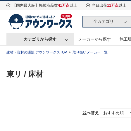
【国内最大級】掲載商品数
41万点
以上
当日出荷
11万点
以上
全カテゴリ
カテゴリから探す
メーカーから探す
施工
建材・資材の通販 アウンワークスTOP
取り扱いメーカー一覧
東リ / 床材
並べ替え