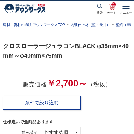
unde
fined
検索
カート
メニュー
建材・資材の通販 アウンワークスTOP
内装仕上材（壁・天井）
壁紙（量産
クロスローラージュラコンBLACK φ35mm×40
mm～φ40mm×75mm
￥2,700～
販売価格
（税抜）
条件で絞り込む
仕様違いで全
商品あります
並べ替え