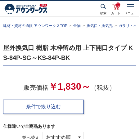
unde
fined
検索
カート
メニュー
建材・資材の通販 アウンワークスTOP
金物
換気口・換気孔
ガラリ・べ
屋外換気口 樹脂 木枠留め用 上下開口タイプ K
S-84P-SG～KS-84P-BK
￥1,830～
販売価格
（税抜）
条件で絞り込む
仕様違いで全
商品あります
並べ替え