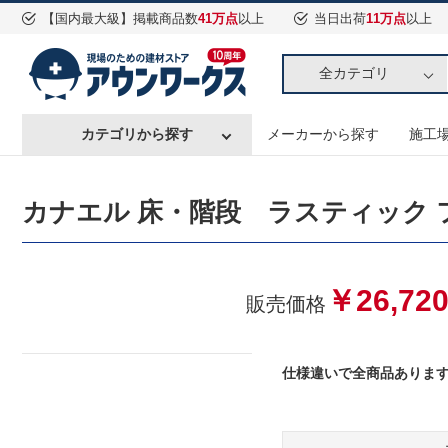
【国内最大級】掲載商品数
41万点
以上
当日出荷
11万点
以上
全カテゴリ
カテゴリから探す
メーカーから探す
施工
カナエル 床・階段 ラスティック フェイ
￥26,72
販売価格
仕様違いで全
商品ありま