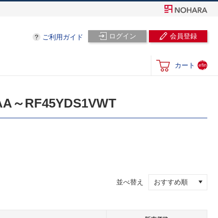
ログイン
会員登録
ご利用ガイド
und
カート
efin
ed
～RF45YDS1VWT
並べ替え