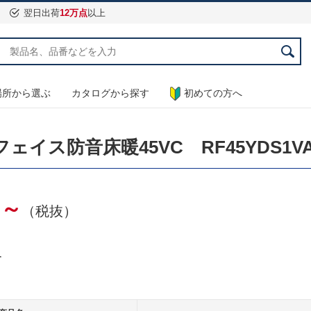
翌日出荷
12万点
以上
場所から選ぶ
カタログから探す
初めての方へ
ス防音床暖45VC RF45YDS1VAA
0～
（税抜）
す